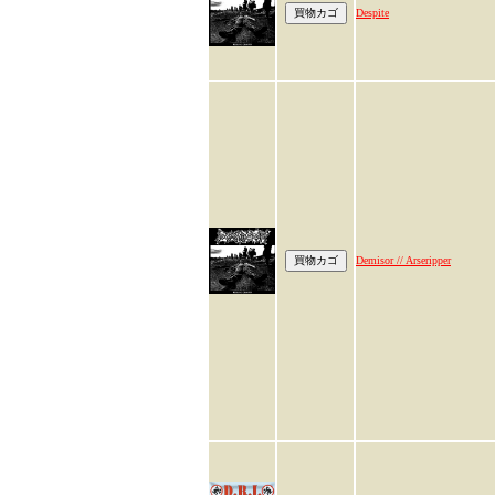
Despite
Demisor // Arseripper