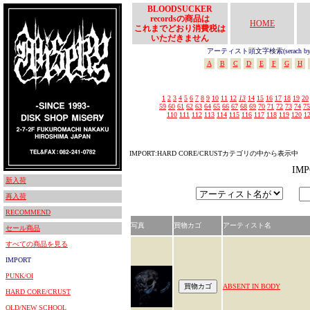
BLOODSUCKER
recordsの商品は
HOME
これまでどおり消費税は
いただきません
アーティスト頭文字検索(serach by In
A
B
C
D
E
F
G
H
1
2
3
4
5
6
7
8
9
10
11
12
13
14
15
16
17
18
19
20
59
60
61
62
63
64
65
66
67
68
69
70
71
72
73
74
75
110
111
112
113
114
115
116
117
118
119
120
1
IMPORT:HARD CORE/CRUSTカテゴリの中から表示中
IM
新入荷
再入荷
RECOMMEND
写真
買物カゴ
アーティスト名
セール商品
すべての商品を見る
IMPORT
PUNK/OI
ABSENT IN BODY
HARD CORE/CRUST
OLD/NEW SCHOOL