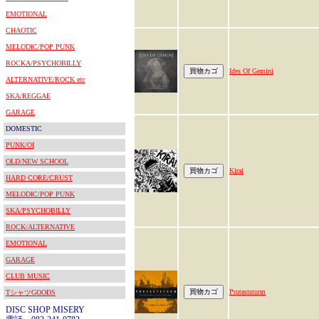
EMOTIONAL
CHAOTIC
MELODIC/POP PUNK
ROCKA/PSYCHOBILLY
Ides Of Gemini
ALTERNATIVE/ROCK etc
SKA/REGGAE
GARAGE
DOMESTIC
PUNK/OI
OLD/NEW SCHOOL
Kirai
HARD CORE/CRUST
MELODIC/POP PUNK
SKA/PSYCHOBILLY
ROCK/ALTERNATIVE
EMOTIONAL
GARAGE
CLUB MUSIC
Proteststorm
TシャツGOODS
DISC SHOP MISERY