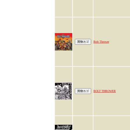
Bolt Thrower
BOLT THROWER