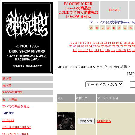
BLOODSUCKER
recordsの商品は
HOME
これまでどおり消費税は
いただきません
アーティスト頭文字検索(serach by In
A
B
C
D
E
F
G
H
1
2
3
4
5
6
7
8
9
10
11
12
13
14
15
16
17
18
19
20
59
60
61
62
63
64
65
66
67
68
69
70
71
72
73
74
75
110
111
112
113
114
115
116
117
118
119
120
1
IMPORT:HARD CORE/CRUSTカテゴリの中から表示中
IM
新入荷
再入荷
RECOMMEND
写真
買物カゴ
アーティスト名
セール商品
すべての商品を見る
IMPORT
PUNK/OI
NERVOSA
HARD CORE/CRUST
OLD/NEW SCHOOL