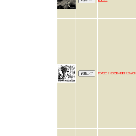
TOXIC SHOCK//REPROAC