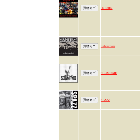
Oi Polloi
Subhumans
SCUMRAID
SPAZZ