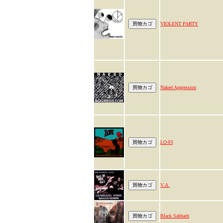
VIOLENT PARTY
Naked Aggression
LO-FI
V.A.
Black Sabbath