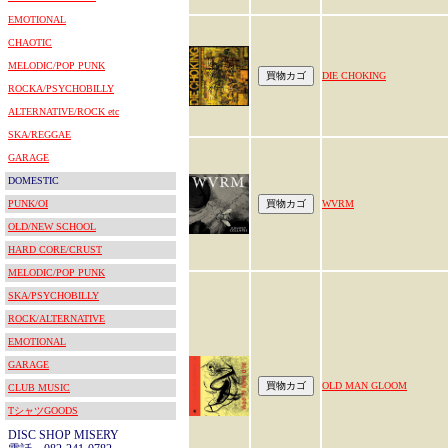
EMOTIONAL
CHAOTIC
MELODIC/POP PUNK
DIE CHOKING
ROCKA/PSYCHOBILLY
ALTERNATIVE/ROCK etc
SKA/REGGAE
GARAGE
DOMESTIC
PUNK/OI
WVRM
OLD/NEW SCHOOL
HARD CORE/CRUST
MELODIC/POP PUNK
SKA/PSYCHOBILLY
ROCK/ALTERNATIVE
EMOTIONAL
GARAGE
OLD MAN GLOOM
CLUB MUSIC
TシャツGOODS
DISC SHOP MISERY