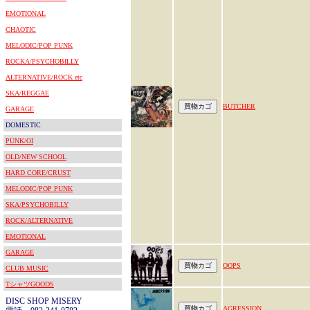
EMOTIONAL
CHAOTIC
MELODIC/POP PUNK
ROCKA/PSYCHOBILLY
ALTERNATIVE/ROCK etc
SKA/REGGAE
BUTCHER
GARAGE
DOMESTIC
PUNK/OI
OLD/NEW SCHOOL
HARD CORE/CRUST
MELODIC/POP PUNK
SKA/PSYCHOBILLY
ROCK/ALTERNATIVE
EMOTIONAL
GARAGE
OOPS
CLUB MUSIC
TシャツGOODS
DISC SHOP MISERY
AGRESSION