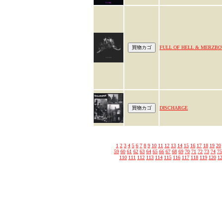
FULL OF HELL & MERZB
DISCHARGE
1
2
3
4
5
6
7
8
9
10
11
12
13
14
15
16
17
18
19
20
59
60
61
62
63
64
65
66
67
68
69
70
71
72
73
74
75
110
111
112
113
114
115
116
117
118
119
120
1