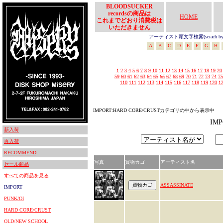
BLOODSUCKER
recordsの商品は
HOME
これまでどおり消費税は
いただきません
アーティスト頭文字検索(serach by In
A
B
C
D
E
F
G
H
1
2
3
4
5
6
7
8
9
10
11
12
13
14
15
16
17
18
19
20
59
60
61
62
63
64
65
66
67
68
69
70
71
72
73
74
75
110
111
112
113
114
115
116
117
118
119
120
1
IMPORT:HARD CORE/CRUSTカテゴリの中から表示中
IM
新入荷
再入荷
RECOMMEND
写真
買物カゴ
アーティスト名
セール商品
すべての商品を見る
ASSASSINATE
IMPORT
PUNK/OI
HARD CORE/CRUST
OLD/NEW SCHOOL