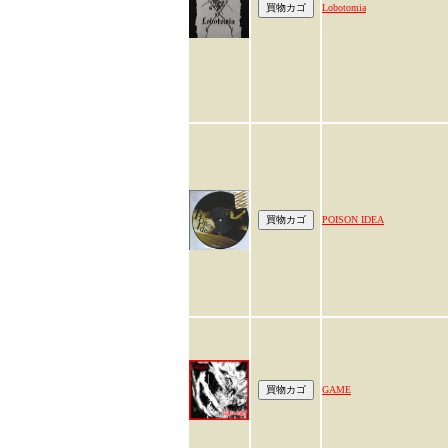
Lobotomia
POISON IDEA
GAME