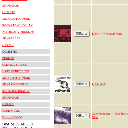
EMOTIONAL
CHAOTIC
MELODIC/POP PUNK
ROCKA/PSYCHOBILLY
ALTERNATIVE/ROCK etc
End Of The Century Party
SKA/REGGAE
GARAGE
DOMESTIC
PUNK/OI
OLD/NEW SCHOOL
HARD CORE/CRUST
MELODIC/POP PUNK
FIXTURES
SKA/PSYCHOBILLY
ROCK/ALTERNATIVE
EMOTIONAL
GARAGE
CLUB MUSIC
Cold Mourning // While Heav
Wept
TシャツGOODS
DISC SHOP MISERY