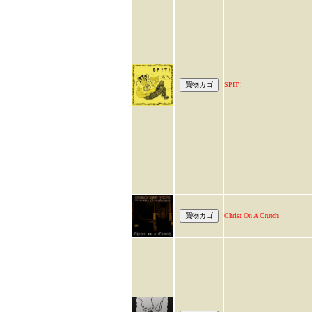
SPIT!
Christ On A Crutch