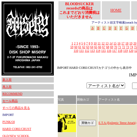
BLOODSUCKER
recordsの商品は
HOME
これまでどおり消費税は
いただきません
アーティスト頭文字検索(serach by In
A
B
C
D
E
F
G
H
1
2
3
4
5
6
7
8
9
10
11
12
13
14
15
16
17
18
19
20
59
60
61
62
63
64
65
66
67
68
69
70
71
72
73
74
75
110
111
112
113
114
115
116
117
118
119
120
1
IMPORT:HARD CORE/CRUSTカテゴリの中から表示中
IM
新入荷
再入荷
RECOMMEND
写真
買物カゴ
アーティスト名
セール商品
すべての商品を見る
IMPORT
PUNK/OI
E.T.A.(Epileptic Terror Attack)
HARD CORE/CRUST
OLD/NEW SCHOOL