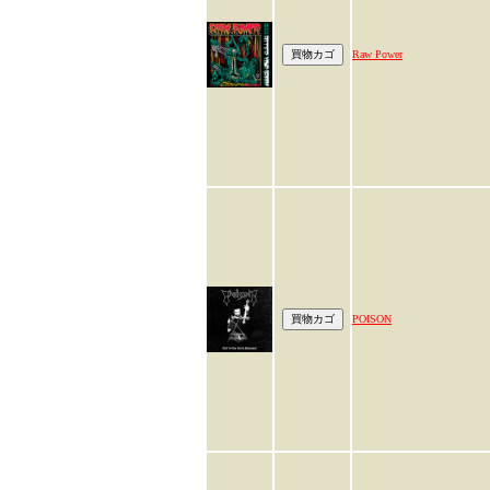
Raw Power
POISON