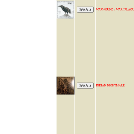
WARWOUND / WAR//PLAG
INDIAN NIGHTMARE