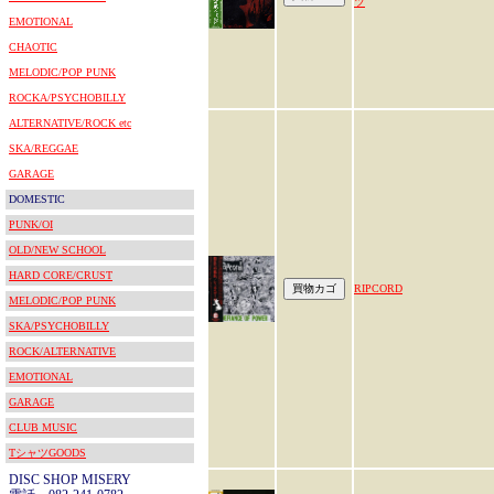
ツ
EMOTIONAL
CHAOTIC
MELODIC/POP PUNK
ROCKA/PSYCHOBILLY
ALTERNATIVE/ROCK etc
SKA/REGGAE
GARAGE
DOMESTIC
PUNK/OI
OLD/NEW SCHOOL
HARD CORE/CRUST
RIPCORD
MELODIC/POP PUNK
SKA/PSYCHOBILLY
ROCK/ALTERNATIVE
EMOTIONAL
GARAGE
CLUB MUSIC
TシャツGOODS
DISC SHOP MISERY