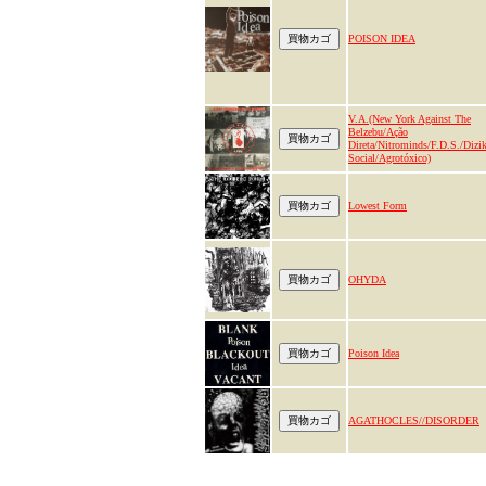
POISON IDEA
V.A.(New York Against The
Belzebu/Ação
Direta/Nitrominds/F.D.S./Dizik
Social/Agrotóxico)
Lowest Form
OHYDA
Poison Idea
AGATHOCLES//DISORDER