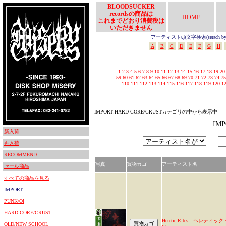
BLOODSUCKER
recordsの商品は
HOME
これまでどおり消費税は
いただきません
アーティスト頭文字検索(serach by In
A
B
C
D
E
F
G
H
1
2
3
4
5
6
7
8
9
10
11
12
13
14
15
16
17
18
19
20
59
60
61
62
63
64
65
66
67
68
69
70
71
72
73
74
75
110
111
112
113
114
115
116
117
118
119
120
1
IMPORT:HARD CORE/CRUSTカテゴリの中から表示中
IM
新入荷
再入荷
RECOMMEND
写真
買物カゴ
アーティスト名
セール商品
すべての商品を見る
IMPORT
PUNK/OI
HARD CORE/CRUST
Heretic Rites ヘレティッ
OLD/NEW SCHOOL