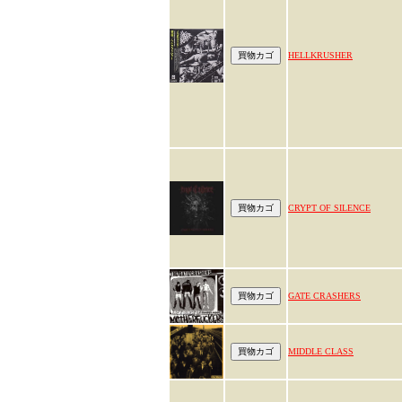
HELLKRUSHER
CRYPT OF SILENCE
GATE CRASHERS
MIDDLE CLASS