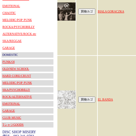
EMOTIONAL
BIALA GORACZKA
CHAOTIC
MELODIC/POP PUNK
ROCKA/PSYCHOBILLY
ALTERNATIVE/ROCK etc
SKA/REGGAE
GARAGE
DOMESTIC
PUNK/OI
OLD/NEW SCHOOL
HARD CORE/CRUST
MELODIC/POP PUNK
SKA/PSYCHOBILLY
ROCK/ALTERNATIVE
EL BANDA
EMOTIONAL
GARAGE
CLUB MUSIC
TシャツGOODS
DISC SHOP MISERY