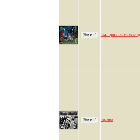
RKL (RICH KIDS ON LSD)
Exploited