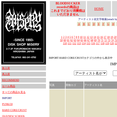
BLOODSUCKER
recordsの商品は
HOME
これまでどおり消費税は
いただきません
アーティスト頭文字検索(serach by In
A
B
C
D
E
F
G
H
1
2
3
4
5
6
7
8
9
10
11
12
13
14
15
16
17
18
19
20
59
60
61
62
63
64
65
66
67
68
69
70
71
72
73
74
75
110
111
112
113
114
115
116
117
118
119
120
1
IMPORT:HARD CORE/CRUSTカテゴリの中から表示中
IM
新入荷
再入荷
RECOMMEND
写真
買物カゴ
アーティスト名
セール商品
すべての商品を見る
IMPORT
PUNK/OI
HARD CORE/CRUST
OLD/NEW SCHOOL