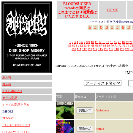
BLOODSUCKER
recordsの商品は
HOME
これまでどおり消費税は
いただきません
アーティスト頭文字検索(serach by In
A
B
C
D
E
F
G
H
1
2
3
4
5
6
7
8
9
10
11
12
13
14
15
16
17
18
19
20
59
60
61
62
63
64
65
66
67
68
69
70
71
72
73
74
75
110
111
112
113
114
115
116
117
118
119
120
1
IMPORT:HARD CORE/CRUSTカテゴリの中から表示中
IM
新入荷
再入荷
RECOMMEND
写真
買物カゴ
アーティスト名
セール商品
すべての商品を見る
Groinchurn
IMPORT
PUNK/OI
HARD CORE/CRUST
Peggio
OLD/NEW SCHOOL