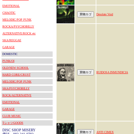
EMOTIONAL
CHAOTIC
Desolate Void
MELODIC/POP PUNK
ROCKA/PSYCHOBILLY
ALTERNATIVE/ROCK etc
SKA/REGGAE
GARAGE
DOMESTIC
PUNK/OI
OLD/NEW SCHOOL
RUIDOSA INMUNDICIA
HARD CORE/CRUST
MELODIC/POP PUNK
SKA/PSYCHOBILLY
ROCK/ALTERNATIVE
EMOTIONAL
GARAGE
CLUB MUSIC
TシャツGOODS
DISC SHOP MISERY
ANTI CIMEX