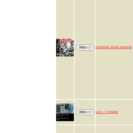
EXTREME NOISE TERROR
W.B.I. // TUMOR