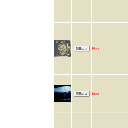
Biartz
Biartz