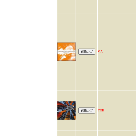
V.A.
YOB