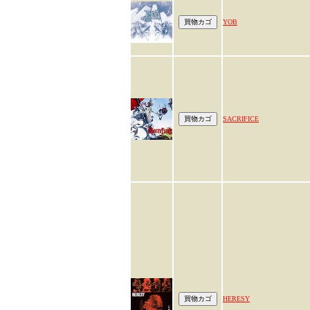
YOB
SACRIFICE
HERESY