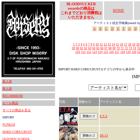
BLOODSUCKER
recordsの商品は
HOME
これまでどおり消費税は
いただきません
アーティスト頭文字検索(serach by In
A
B
C
D
E
F
G
H
1
2
3
4
5
6
7
8
9
10
11
12
13
14
15
16
17
18
19
20
59
60
61
62
63
64
65
66
67
68
69
70
71
72
73
74
75
110
111
112
113
114
115
116
117
118
119
120
1
IMPORT:HARD CORE/CRUSTカテゴリの中から表示中
IM
新入荷
再入荷
RECOMMEND
写真
買物カゴ
アーティスト名
セール商品
すべての商品を見る
E.T.A
IMPORT
PUNK/OI
HARD CORE/CRUST
DS-13
OLD/NEW SCHOOL