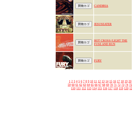
CANDIRIA
JESUSEATER
HOT CROSS//LIGHT THE
FUSE AND RUN
FURY
1
2
3
4
5
6
7
8
9
10
11
12
13
14
15
16
17
18
19
20
59
60
61
62
63
64
65
66
67
68
69
70
71
72
73
74
75
110
111
112
113
114
115
116
117
118
119
120
1