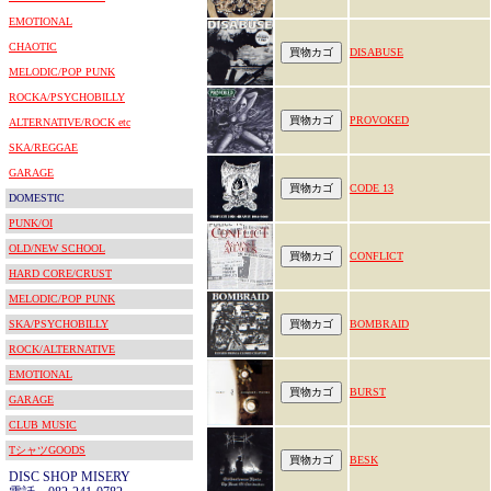
EMOTIONAL
CHAOTIC
DISABUSE
MELODIC/POP PUNK
ROCKA/PSYCHOBILLY
PROVOKED
ALTERNATIVE/ROCK etc
SKA/REGGAE
GARAGE
CODE 13
DOMESTIC
PUNK/OI
OLD/NEW SCHOOL
CONFLICT
HARD CORE/CRUST
MELODIC/POP PUNK
SKA/PSYCHOBILLY
BOMBRAID
ROCK/ALTERNATIVE
EMOTIONAL
BURST
GARAGE
CLUB MUSIC
TシャツGOODS
BESK
DISC SHOP MISERY