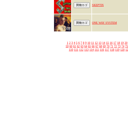
SKEPTIX
ONE WAY SYSTEM
1
2
3
4
5
6
7
8
9
10
11
12
13
14
15
16
17
18
19
20
59
60
61
62
63
64
65
66
67
68
69
70
71
72
73
74
75
110
111
112
113
114
115
116
117
118
119
120
1