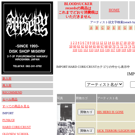
BLOODSUCKER
recordsの商品は
HOME
これまでどおり消費税は
いただきません
アーティスト頭文字検索(serach by In
A
B
C
D
E
F
G
H
1
2
3
4
5
6
7
8
9
10
11
12
13
14
15
16
17
18
19
20
59
60
61
62
63
64
65
66
67
68
69
70
71
72
73
74
75
110
111
112
113
114
115
116
117
118
119
120
1
IMPORT:HARD CORE/CRUSTカテゴリの中から表示中
IM
新入荷
再入荷
RECOMMEND
写真
買物カゴ
アーティスト名
セール商品
すべての商品を見る
HIS HERO IS GONE
IMPORT
PUNK/OI
HARD CORE/CRUST
SICK TERROR//LEGION 666
OLD/NEW SCHOOL