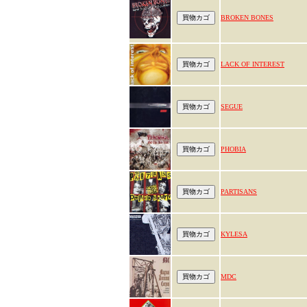
BROKEN BONES
LACK OF INTEREST
SEGUE
PHOBIA
PARTISANS
KYLESA
MDC