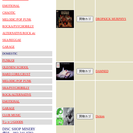
EMOTIONAL
CHAOTIC
DROPKICK MURPHYS
MELODIC/POP PUNK
ROCKA/PSYCHOBILLY
ALTERNATIVE/ROCK etc
SKA/REGGAE
GARAGE
DOMESTIC
PUNK/OI
OLD/NEW SCHOOL
DAMNED
HARD CORE/CRUST
MELODIC/POP PUNK
SKA/PSYCHOBILLY
ROCK/ALTERNATIVE
EMOTIONAL
GARAGE
CLUB MUSIC
Dickies
TシャツGOODS
DISC SHOP MISERY