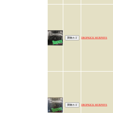
DROPKICK MURPHYS
DROPKICK MURPHYS