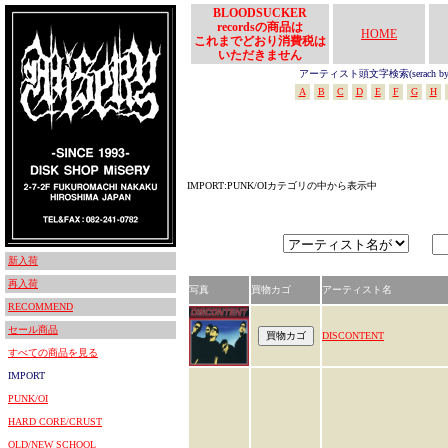
BLOODSUCKER
recordsの商品は
HOME
これまでどおり消費税は
いただきません
アーティスト頭文字検索(serach by In
A
B
C
D
E
F
G
H
IMPORT:PUNK/OIカテゴリの中から表示中
新入荷
再入荷
写真
買物カゴ
アーティスト名
RECOMMEND
セール商品
DISCONTENT
すべての商品を見る
IMPORT
PUNK/OI
HARD CORE/CRUST
OLD/NEW SCHOOL