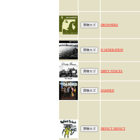
DROWNERS
D GENERATION
DIRTY FENCES
DAMNED
DEFECT DEFECT