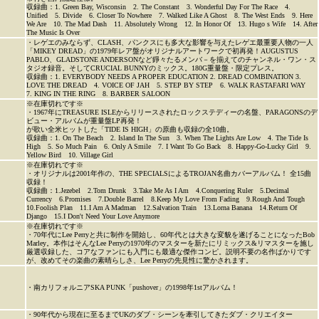
収録曲：1. Green Bay, Wisconsin 2. The Constant 3. Wonderful Day For The Race 4.
Unified 5. Divide 6. Closer To Nowhere 7. Walked Like A Ghost 8. The West Ends 9. Here
We Are 10. The Mad Dash 11. Absolutely Wrong 12. In Honor Of 13. Hugo s Wife 14. After
The Music Is Over
・レゲエのみならず、CLASH、パンクスにも多大な影響を与えたレゲエ最重要人物の一人
「MIKEY DREAD」の1979年レア盤がオリジナルアートワークで初再発！AUGUSTUS
PABLO、GLADSTONE ANDERSONなど錚々たるメンバ－を揃えてのチャンネル・ワン・ス
タジオ録音。そしてCRUCIAL BUNNYのミックス。180G重量盤・限定プレス。
収録曲：1. EVERYBODY NEEDS A PROPER EDUCATION 2. DREAD COMBINATION 3.
LOVE THE DREAD 4. VOICE OF JAH 5. STEP BY STEP 6. WALK RASTAFARI WAY
7. KING IN THE RING 8. BARBER SALOON
※在庫切れです※
・1967年にTREASURE ISLEからリリースされたロックステディーの名盤、PARAGONSのデ
ビュー・アルバムが重量盤LP再発！
が歌い全米ヒットした「TIDE IS HIGH」の原曲も収録の全10曲。
収録曲：1. On The Beach 2. Island In The Sun 3. When The Lights Are Low 4. The Tide Is
High 5. So Much Pain 6. Only A Smile 7. I Want To Go Back 8. Happy-Go-Lucky Girl 9.
Yellow Bird 10. Village Girl
※在庫切れです※
・オリジナルは2001年作の、THE SPECIALSによるTROJAN名曲カバーアルバム！ 全15曲
収録！
収録曲：1.Jezebel 2.Tom Drunk 3.Take Me As I Am 4.Conquering Ruler 5.Decimal
Currency 6.Promises 7.Double Barrel 8.Keep My Love From Fading 9.Rough And Tough
10.Foolish Plan 11.I Am A Madman 12.Salvation Train 13.Lorna Banana 14.Return Of
Django 15.I Don't Need Your Love Anymore
※在庫切れです※
・70年代にLee Perryと共に制作を開始し、60年代とは大きな変貌を遂げることになったBob
Marley。本作はそんなLee Perryの1970年のマスターを新たにリミックス&リマスターを施し
厳選収録した、コアなファンにも入門にも最適な傑作コンピ。説明不要の名作ばかりです
が、改めてその楽曲の素晴らしさ、Lee Perryの先見性に驚かされます。
・南カリフォルニアSKA PUNK「pushover」の1998年1stアルバム！
・90年代から現在に至るまでUKのダブ・シーンを牽引してきたダブ・クリエイター