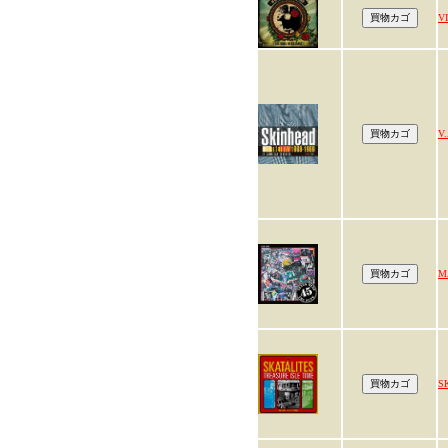
V
V.
M
S