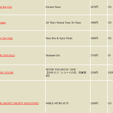
el Big Fish
Favorite Noise
1870円
CD
vaders
All That's Normal Turns To Chaos
1980円
CD
sy Big Fella
Tasty Bits & Spicy Flicks
1980円
CD
HE SPECIALS
Skinhead Girl
2750円
LP
NEVER TOO MUCH / DUB
OUL SUGAR
【2018.11.3「レコードの日」対象商
2530円
12E
品】
HE MIGHTY MIGHTY BOSSTONES
WHILE WE’RE AT IT
2200円
CD