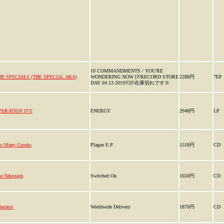
10 COMMANDMENTS / YOU'RE
HE SPECIALS (THE SPECIAL AKA)
WONDERING NOW [※RECORD STORE
2288円
7EP
DAY 04.13.2019※]※在庫切れです※
PERATION IVY
ENERGY
2948円
LP
o Many Crooks
Plague E.P.
1518円
CD
e Telegraph
Switched On
1650円
CD
berator
Worldwide Delivery
1870円
CD