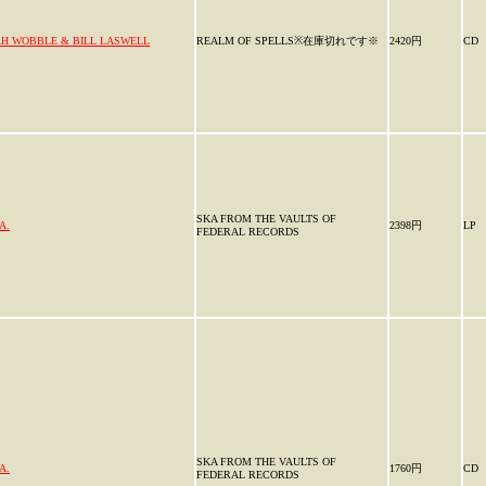
AH WOBBLE & BILL LASWELL
REALM OF SPELLS※在庫切れです※
2420円
CD
SKA FROM THE VAULTS OF
A.
2398円
LP
FEDERAL RECORDS
SKA FROM THE VAULTS OF
A.
1760円
CD
FEDERAL RECORDS