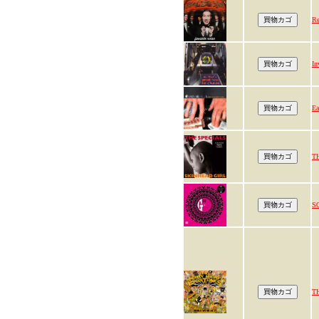
Re
In
Ea
T
S
T