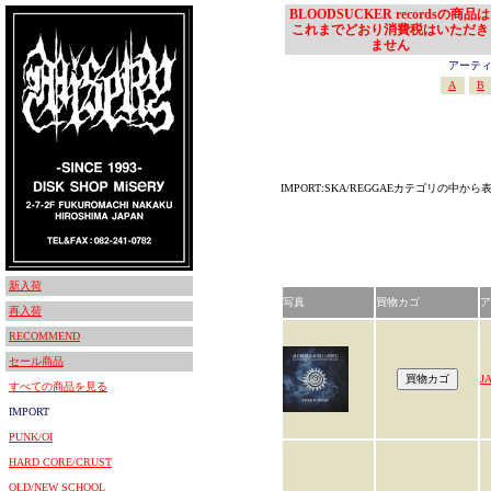
BLOODSUCKER recordsの商品は
これまでどおり消費税はいただき
ません
アーティスト
A
B
IMPORT:SKA/REGGAEカテゴリの中から
新入荷
写真
買物カゴ
ア
再入荷
RECOMMEND
セール商品
J
すべての商品を見る
IMPORT
PUNK/OI
HARD CORE/CRUST
OLD/NEW SCHOOL