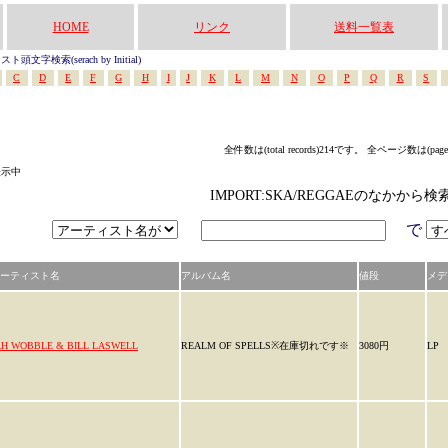
HOME
リンク
送料一覧表
頭文字検索(serach by Initial)
C
D
E
F
G
H
I
J
K
L
M
N
O
P
Q
R
S
全件数は(total records)214です。 全ページ数は(pag
表示中
IMPORT:SKA/REGGAEのなかから
で
ーティスト名
アルバム名
値段
メデ
AH WOBBLE & BILL LASWELL
REALM OF SPELLS※在庫切れです※
3080円
LP