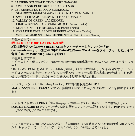
7. EASTERN STANDARD TIME- LORD TANAMO
8. LONELY AND BLUE BOY- FERDIE NELSON
9. LET GEORGE DO IT- RICO RODRIGUEZ
10. SKA DOWN JAMAICA WAY- FERDIE NELSON & IVAN JAP
11. SWEET DREAMS- BIBBY & THE ASTRONAUTS
12. VALLEY OF GREEN- JACKIE OPEL
13. I HAD A DREAM- LORD TANOMO (CD Bonus Tracks)
14. MEN ALONE- THE DECONS (CD Bonus Tracks)
15. ONE MORE TIME- LLOYD BREVETT (CD Bonus Tracks)
16. WEEPING AMD WAILING- FERDIE NELSON (CD Bonus Tracks)
※在庫切れです※
[※RECORD STORE DAY 04.13.2019※]
A面は新作アルバムからSaffiyah Khanをフィーチャーしたナンバー「10
Commandments」、B面は2009年V FestivalでのAmy Winehouseをフィーチャーしたライブ
音源「You're Wondering Now」を収録！
※在庫切れです※
・イーストベイ伝説のバンド"Operation Ivy"の1989年作唯一のアルバムのアナログリイシュ
ー!!
TIM ARMSTRONGとMATT FREEMANが在籍しRANCIDの前身としても有名ですが、USハ
ードコアとSKAを融合したアグレッシヴ且つキャッチーな珠玉の名曲は何年経っても色褪
せない奇跡のバンド。後のシーンに多大なる影響を与えた1枚。
・UKベテランSKA「Too Many Crooks 」1997年5曲収録の1st EP！
MADNESSやTHE SPECIALSファンに推薦のメロディアスな2TONEサウンドを聴かせてくれ
ます！
・デトロイト産SKA PUNK「The Telegraph」2000年作フルアルバム。 この作品よりex-
SUICIDE MACHINESのメンバー含む2名を新たにメンバーに迎えています。POPでキャッチ
ーなROCK寄りのSKA PUNKです。
・スウェーデンの3rd WAVE SKAバンド「Liberator」のUS進出となった1998年作 2ndアルバ
ム！ キャッチーでハイヴォルテージなSKAサウンドを聴かせてくれます！