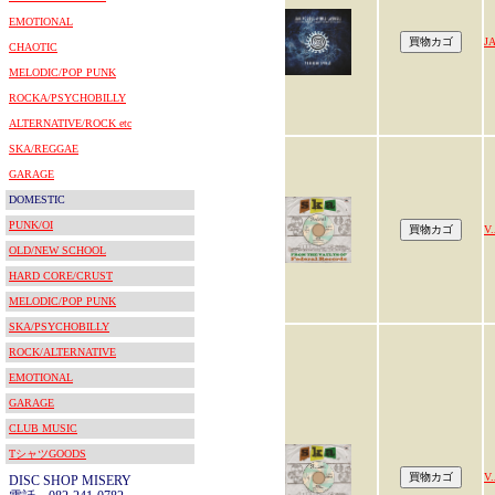
EMOTIONAL
J
CHAOTIC
MELODIC/POP PUNK
ROCKA/PSYCHOBILLY
ALTERNATIVE/ROCK etc
SKA/REGGAE
GARAGE
DOMESTIC
PUNK/OI
V.
OLD/NEW SCHOOL
HARD CORE/CRUST
MELODIC/POP PUNK
SKA/PSYCHOBILLY
ROCK/ALTERNATIVE
EMOTIONAL
GARAGE
CLUB MUSIC
TシャツGOODS
V.
DISC SHOP MISERY