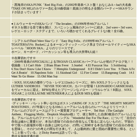
・西海岸のSKA PUNK「Reel Big Fish」の2002年発表ベスト盤！おなじみA～haの大名曲
｢TAKE ON ME｣のカヴァー含む全16曲収録！底抜けの明るさ全開のパーティーSKAサウン
ドが詰まっています！
●ミルウォーキーのSKAバンド「The Invaders」の1996年作4thアルバム！
ギネスを開ける音で幕を開け、スパニッシュ風味のナンバーに続き、2nd wave～3rd wave、
レゲエ～ロック・ステディまで、いろいろ聴かせてくれるグレイトな1枚！全15曲。
・シアトルのThird Wave Skaバンド「Easy Big Fella」の1999年4thアルバム！
TOASTERSのVo. Bucketによるオーセンティック～パンク系までのオールマイティーなSKA
レーベル「MOON SKA」よりのリリースです。
ホーン、キーボード、パーカッション等も導入の大所帯8人組！
※在庫切れです※
・2000年発表のSPECIALSによるTROJAN CLASSICカバーアルバムが初のアナログ化！！
収録曲：1.I Can't Hide 2.Blam Blam Fever 3.Jezebel 4.El Pussycat Ska 5.Soldiering
6.You Don't Know Like I Know 7.Memphis Underground 8.If I Didn't Love You 9.Them A Fe
Get A Beatin' 10.Napoleon Solo 11.Skinhead Girl 12.Fire Corner 13.Bangerang Crash 14.I
Want To Go Home 15.Old Man Say
・SOUL SUGARの傑作ソウル・レゲエ12inchシリーズに、80's SOULクラシックとなる
LUTHER VANDROSS 「NEVER TOO MUCH」カバーが登場！LEONARDO CARMICHAEL
P
をヴォーカルに迎え、BPMを抑えたブリージンなメロー・ソウルレゲエ！B面は、SOUL
SUGARことGUILLAUME METENIER本人によるDUB MIXも収録！
※在庫切れです※
･ディッキー・バレット率いるUSはボストンのKING OF スカコア「THE MIGHTY MIGHTY
BOSSTONES」の7年振りとなる10thニューアルバムを自らのレーベルよりリリース！
アルバムのプロデュースはグラミー賞受賞プロデューサー、Ted Hutt（The Gaslight
Anthem、Flogging Molly、Dropkick Murphys他）で、彼と制作した自身3枚目のアルバムとな
る。アルバムからのファースト・シングル「Wonderful Day For The Race」について「自分の
存在は確かに重要だが、本当の意味での自分の存在なんて取るに足らないものだ。宇宙の
中で我々の居場所や我々自身とは何なのか、の問いに対峙する本当の意味での自分の存在
を意味し、その2つの考えの間を行き来して、人は最終的に愛と団結の重要性に帰る、とい
うこと歌っている」とDicky Barrettは語っている。
帯付き国内流通仕様。