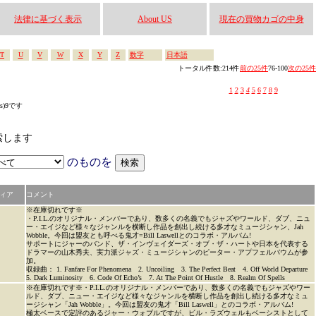
法律に基づく表示
About US
現在の買物カゴの中身
T
U
V
W
X
Y
Z
数字
日本語
トータル件数:214件
前の25件
76-100
次の25件
1
2
3
4
5
6
7
8
9
es)9です
検索します
のものを
ィア
コメント
※在庫切れです※
・P.I.L.のオリジナル・メンバーであり、数多くの名義でもジャズやワールド、ダブ、ニュ
ー・エイジなど様々なジャンルを横断し作品を創出し続ける多才なミュージシャン、Jah
Wobble。今回は盟友とも呼べる鬼才=Bill Laswellとのコラボ・アルバム!
サポートにジャーのバンド、ザ・インヴェイダーズ・オブ・ザ・ハートや日本を代表する
ドラマーの山木秀夫、実力派ジャズ・ミュージシャンのピーター・アプフェルバウムが参
加。
収録曲： 1. Fanfare For Phenomena 2. Uncoiling 3. The Perfect Beat 4. Off World Departure
5. Dark Luminosity 6. Code Of Echo’s 7. At The Point Of Hustle 8. Realm Of Spells
※在庫切れです※・P.I.L.のオリジナル・メンバーであり、数多くの名義でもジャズやワー
ルド、ダブ、ニュー・エイジなど様々なジャンルを横断し作品を創出し続ける多才なミュ
ージシャン「Jah Wobble」。今回は盟友の鬼才「Bill Laswell」とのコラボ・アルバム!
極太ベースで定評のあるジャー・ウォブルですが、ビル・ラズウェルもベーシストとして