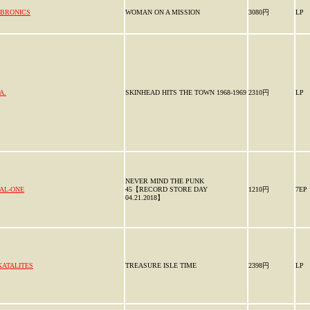
IBRONICS
WOMAN ON A MISSION
3080円
LP
A.
SKINHEAD HITS THE TOWN 1968-1969
2310円
LP
NEVER MIND THE PUNK
AL-ONE
45【RECORD STORE DAY
1210円
7EP
04.21.2018】
KATALITES
TREASURE ISLE TIME
2398円
LP