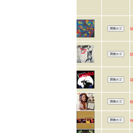
M
P
Th
B
pu