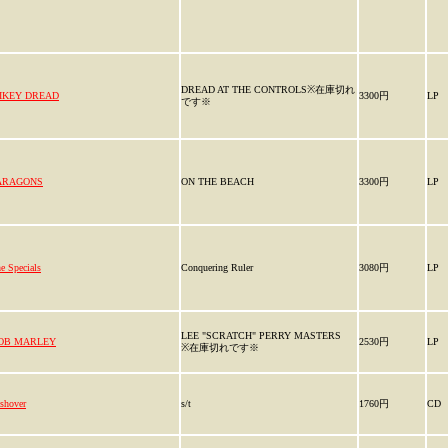
DREAD AT THE CONTROLS※在庫切れ
IKEY DREAD
3300円
LP
です※
ARAGONS
ON THE BEACH
3300円
LP
e Specials
Conquering Ruler
3080円
LP
LEE "SCRATCH" PERRY MASTERS
OB MARLEY
2530円
LP
※在庫切れです※
shover
s/t
1760円
CD