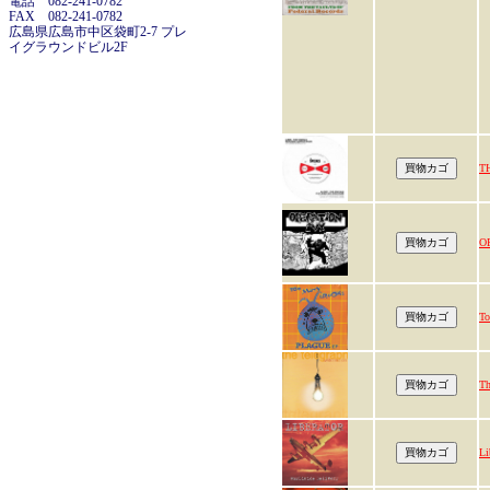
電話 082-241-0782
FAX 082-241-0782
広島県広島市中区袋町2-7 プレ
イグラウンドビル2F
T
O
To
Th
Li