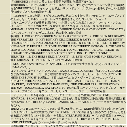
「VIBRONICS」が8名の異なる女性歌手を起用した最新アルバム！
大御所DON LETTSからJAH SHAKA、IRATION STEPPASなどのニュールーツ勢まで信頼さ
れるVIBRONICSのストイックにまで太いサウンドとソウルフルな女性陣のボーカルは濃厚
且つポップスさも兼ね備えた1枚！
・1968年からの約3年間、イギリスの若者に絶大なる支持を得て後のパンク・ムーブメンド
の土台となったスキンヘッド・レゲエの名曲をまとめたコンピレーション！
スカ・ムーブメンドが終焉を遂げテンポが遅くなり生み出されたスキンヘッド・レゲエ
は、ルード・ボーイの象徴として現在も高い人気を誇っている。今作はDERRICK
MORGAN「RIVER TO THE BANK」、DERRICK MORGAN & OWEN GREY「COPYCATS」
などスキンヘッド・レゲエの名曲、代表曲全14曲を収録。
収録曲：1. COPYCATS-DERRICK MORGAN & OWEN GREY 2. CHILDREN GET READY-
THE VERSATILES 3. HEY BOY,HEY GIRL-DERRICK & PATSY 4. SCARFACE-BUNNY
LEE ALLSTARS 5. BANGARANG-STRANGER COLE & LESTER STERLING 6. RHYTHM
HIPS-RONALD RUSSELL 7. RIVER TO THE BANK-DERRICK MORGAN 8. THE WORM-
LLOYD ROBINSON 9. DRINK & GAMBLE-YOUNG FREDDIE 10. LAST FLIGHT TO
REGGAE CITY-STRANGER COLE & LESTER STERLING 11. PUSH PUSH-THE
TERMITES 12. THE HORSE-ERIC BARNETT 13. LETS HAVE SOME FUN-DERVON &
THE TARTANS 14. BUY ME A RAINBOW-MAX ROMEO
・SEX PISTOLSのSTEVE JONESやPAUL COOKの地元で生まれ育ったというロンドンっ子
「MAL-ONE」。
ロンドンのレコード・ストアROUGH TRADEやBUZZCOCKSのEP 『SPIRAL SCRATCH』
などあの時代のキー・ワードが歌詞に登場する パンク・トリビュート・ソング"NEVER
MIND THE PUNK 45"をA面に、 B面にはレゲエ/ダブ・ヴァージョンをコンパイル。
ADAM AND THE ANTSからBUZZCOCKS、THE CLASH、SEX PISTOLS、 THE DAMNED、
IAN DURY、SIOUXSIE AND THE BANSHEES、 THE STRANGLERS、GENERATION X、
THE JAM、RAMONESにX RAY SPEXまで、100枚に及ぶパンク・シングルやプレス・カッ
ト、バッヂやチケットをコラージュしたレコード・カヴァー。600枚限定盤。
・オリジナル・スカを築き上げた「SKATALITES」。その音源はSTUDIO ONE、KING
EDWARDS、PRINCE BUSTERなど多岐に渡るが、最も音楽的に評価が高い最高の時期と称
されるのがDUKE REIDによる名門TREASURE ISLEレーベルからリリースされた音源に他な
らない。
TREASURE ISLEレーベルならではの濃厚なUS産ジャズ、R&Bの影響を強く感じさせられ
る珠玉のSKA。音の完成度ではSTUDIO ONEレーベルでの音源を上回るのではないかと思わ
せるほどの素晴らしい名曲の数々を収録したTREASURE ISLEレーベルの音源集！オーセン
ティックなインストを中心に、名ヴォーカリスト、DELROY WILSON、ALTON ELLIS、
LORD CREATORたちのヴォーカル・チューンも収録。
※在庫切れです※・スカ、ロックステディーの流行でジャマイカ、キングストンに根付い