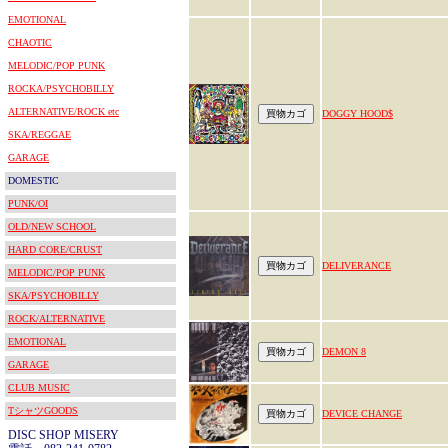
EMOTIONAL
CHAOTIC
MELODIC/POP PUNK
ROCKA/PSYCHOBILLY
ALTERNATIVE/ROCK etc
DOGGY HOOD$
SKA/REGGAE
GARAGE
DOMESTIC
PUNK/OI
OLD/NEW SCHOOL
HARD CORE/CRUST
DELIVERANCE
MELODIC/POP PUNK
SKA/PSYCHOBILLY
ROCK/ALTERNATIVE
EMOTIONAL
DEMON 8
GARAGE
CLUB MUSIC
TシャツGOODS
DEVICE CHANGE
DISC SHOP MISERY