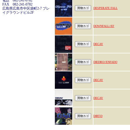
電話 082-241-0782
FAX 082-241-0782
広島県広島市中区袋町2-7 プレ
DESPERATE FALL
イグラウンドビル2F
DOWNFALL//EF
DECAY
DIEDRO//ENFADO
DECAY
DECAY
DIRT-D