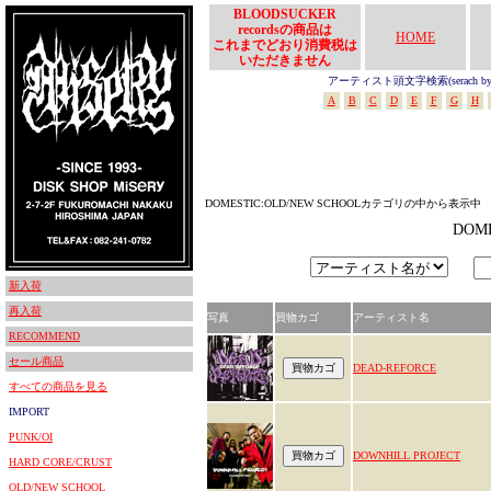
BLOODSUCKER
recordsの商品は
HOME
これまでどおり消費税は
いただきません
アーティスト頭文字検索(serach by In
A
B
C
D
E
F
G
H
DOMESTIC:OLD/NEW SCHOOLカテゴリの中から表示中
DOM
新入荷
再入荷
写真
買物カゴ
アーティスト名
RECOMMEND
セール商品
DEAD-REFORCE
すべての商品を見る
IMPORT
PUNK/OI
DOWNHILL PROJECT
HARD CORE/CRUST
OLD/NEW SCHOOL