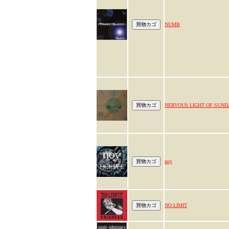
NUMB
NERVOUS LIGHT OF SUND
noy
NO LIMIT