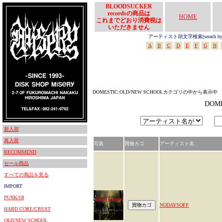
BLOODSUCKER
recordsの商品は
HOME
これまでどおり消費税は
いただきません
アーティスト頭文字検索(serach by In
A
B
C
D
E
F
G
H
DOMESTIC:OLD/NEW SCHOOLカテゴリの中から表示中
DOM
新入荷
再入荷
写真
買物カゴ
アーティスト名
RECOMMEND
セール商品
すべての商品を見る
IMPORT
PUNK/OI
NODAYSOFF
HARD CORE/CRUST
OLD/NEW SCHOOL