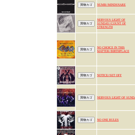
NUMB//MINDSNARE
NERVOUS LIGHT OF
SUNDAY//COUNT OF
STRENGTH
NO CHOICE IN THIS
MATTER//BIRTHPLACE
NOTICE//SET OFF
NERVOUS LIGHT OF SUND
NO ONE RULES