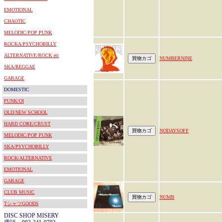
EMOTIONAL
CHAOTIC
MELODIC/POP PUNK
ROCKA/PSYCHOBILLY
ALTERNATIVE/ROCK etc
NUMBERNINE
SKA/REGGAE
GARAGE
DOMESTIC
PUNK/OI
OLD/NEW SCHOOL
HARD CORE/CRUST
NODAYSOFF
MELODIC/POP PUNK
SKA/PSYCHOBILLY
ROCK/ALTERNATIVE
EMOTIONAL
GARAGE
CLUB MUSIC
NUMB
TシャツGOODS
DISC SHOP MISERY