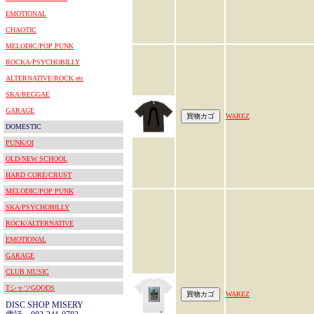
EMOTIONAL
CHAOTIC
MELODIC/POP PUNK
ROCKA/PSYCHOBILLY
ALTERNATIVE/ROCK etc
SKA/REGGAE
GARAGE
WAREZ
DOMESTIC
PUNK/OI
OLD/NEW SCHOOL
HARD CORE/CRUST
MELODIC/POP PUNK
SKA/PSYCHOBILLY
ROCK/ALTERNATIVE
EMOTIONAL
GARAGE
CLUB MUSIC
TシャツGOODS
WAREZ
DISC SHOP MISERY