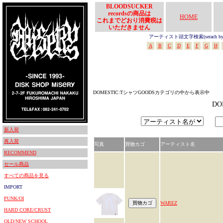
BLOODSUCKER
recordsの商品は
HOME
これまでどおり消費税は
いただきません
アーティスト頭文字検索(serach by In
A
B
C
D
E
F
G
H
DOMESTIC:TシャツGOODSカテゴリの中から表示中
D
新入荷
再入荷
写真
買物カゴ
アーティスト名
RECOMMEND
セール商品
すべての商品を見る
IMPORT
PUNK/OI
WAREZ
HARD CORE/CRUST
OLD/NEW SCHOOL