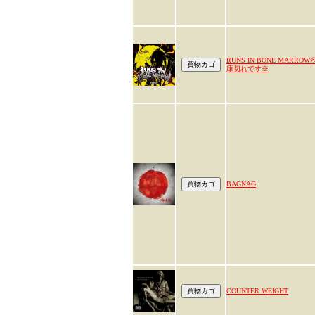
RUNS IN BONE MARROW
庫切れです※
BAGNAG
COUNTER WEIGHT