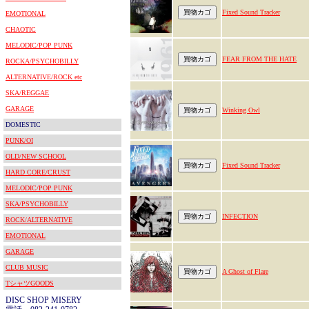
Fixed Sound Tracker
EMOTIONAL
CHAOTIC
MELODIC/POP PUNK
FEAR FROM THE HATE
ROCKA/PSYCHOBILLY
ALTERNATIVE/ROCK etc
SKA/REGGAE
GARAGE
Winking Owl
DOMESTIC
PUNK/OI
OLD/NEW SCHOOL
Fixed Sound Tracker
HARD CORE/CRUST
MELODIC/POP PUNK
SKA/PSYCHOBILLY
INFECTION
ROCK/ALTERNATIVE
EMOTIONAL
GARAGE
CLUB MUSIC
A Ghost of Flare
TシャツGOODS
DISC SHOP MISERY