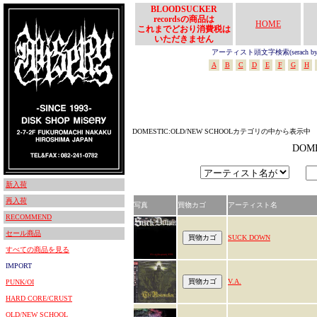
BLOODSUCKER
recordsの商品は
HOME
これまでどおり消費税は
いただきません
アーティスト頭文字検索(serach by In
A
B
C
D
E
F
G
H
DOMESTIC:OLD/NEW SCHOOLカテゴリの中から表示中
DOM
新入荷
再入荷
写真
買物カゴ
アーティスト名
RECOMMEND
セール商品
SUCK DOWN
すべての商品を見る
IMPORT
V.A.
PUNK/OI
HARD CORE/CRUST
OLD/NEW SCHOOL