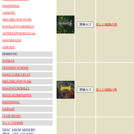
EMOTIONAL
CHAOTIC
MELODIC/POP PUNK
死んだ細胞の塊
ROCKA/PSYCHOBILLY
ALTERNATIVE/ROCK etc
SKA/REGGAE
GARAGE
DOMESTIC
PUNK/OI
OLD/NEW SCHOOL
HARD CORE/CRUST
MELODIC/POP PUNK
SKA/PSYCHOBILLY
死んだ細胞の塊
ROCK/ALTERNATIVE
EMOTIONAL
GARAGE
CLUB MUSIC
TシャツGOODS
DISC SHOP MISERY