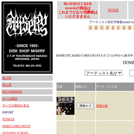
BLOODSUCKER
recordsの商品は
HOME
これまでどおり消費税は
いただきません
アーティスト頭文字検索(serach by In
A
B
C
D
E
F
G
H
DOMESTIC:HARD CORE/CRUSTカテゴリの中から表示中
DOM
新入荷
再入荷
写真
買物カゴ
アーティスト名
RECOMMEND
セール商品
すべての商品を見る
脊髄注射
IMPORT
PUNK/OI
HARD CORE/CRUST
OLD/NEW SCHOOL