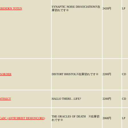
SYNAPTIC NOISE DISSOCIATION※在
EBENDEN TOTEN
2420円
LP
庫切れです※
ISORDER
DISTORT BRISTOL※在庫切れです※
2200円
CD
NTISECT
HALLO THERE...LIFE?
2200円
CD
THE ORACLES OF DEATH ※在庫切
CxDC (ANTICHRIST DEMONCORE)
2068円
LP
れです※