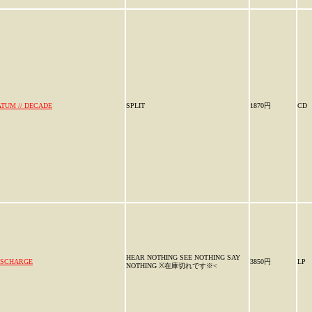
ATUM // DECADE
SPLIT
1870円
CD
HEAR NOTHING SEE NOTHING SAY
ISCHARGE
3850円
LP
NOTHING ※在庫切れです※<