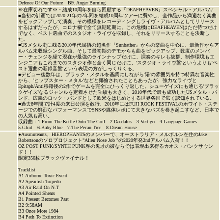
Defence Of Our Future B9. Anger Burning
※在庫切れです※・結成10周年を自ら回顧する『DEAFHEAVEN』スペシャル・アルバム!
■当初の計画では2020-21年の2年間を結成10周年ツアーに費やし、全作品から満遍なく楽曲
をピックアップして演奏、その模様をレコーディングしライヴ・アルバムとしてリリース
するはずだったが、コロナ禍で全て無期延期に。この危機にDEAFHEAVENはただ待つだけ
でなく、ベスト選曲でのスタジオ・ライヴを収録し、それをリリースすることを決断し
た。
■USメタル史に残る2010年代屈指の超名作『Sunbather』からの楽曲を中心に、最新作からア
ルバム未収録シングル曲、そして最初期のデモからも曲をピックアップ。数度のメンバ
ー・チェンジを経て現在が最強のラインナップだけに、演奏のキレも抜群。制作環境もエ
ンジニアもこれまでのスタジオ作と全く同じだけに、'スタジオ・ライヴ盤'というよりも'ベ
スト選曲の新録音盤'という表現の方がしっくりくる。
■デビュー後数年は、ブラック・メタルを基調にしながら'陽'の雰囲気を持つ特異な音楽性
から、'ヒップスター・メタル'などと揶揄されたこともあったが、強力なライヴと
Epitaph/Anti移籍後の2作でゲームを完全にひっくり返した。シューゲイズにも通じる'ブラッ
クゲイズ'なるジャンルを定着させた功績も大きく、2010年代で最も成功したUSメタル・バ
ンド、広義のロック・バンドとして欧米をはじめとする世界各国で広く認知されている。
■過去8年間で計4度の来日公演を敢行、2016年にはFUJI ROCK FESTIVALのホワイト・ステ
ージでの鮮烈なパフォーマンスでSNSや媒体レポにて大きなバズを巻き起こすなど、日本で
の人気も高い。
収録曲：1.From The Kettle Onto The Coil 2.Daedalus 3.Vertigo 4.Language Games
5.Glint 6.Baby Blue 7.The Pecan Tree 8.Dream House
●Ausmuteants、HIEROPHANTSのメンバーで、オーストラリア・メルボルン在住のJake
Robertsonのソロプロジェクト"Alien Nose Job "の2020年発2ndアルバム入荷！！
OZ POST PUNK/SYNTH PUNK界の鬼才の彼ならでは表現出来得るカオス・パンクサウン
ド！！
限定350枚ブラックヴァイナル！
Tracklist
A1 Airborne Toxic Event
A2 Spearfish Torpedo
A3 Air Raid On N.T
A4 Pointed Shears
B1 Present Becomes Past
B2 9:58AM
B3 Once More 1984
B4 Path To Extinction