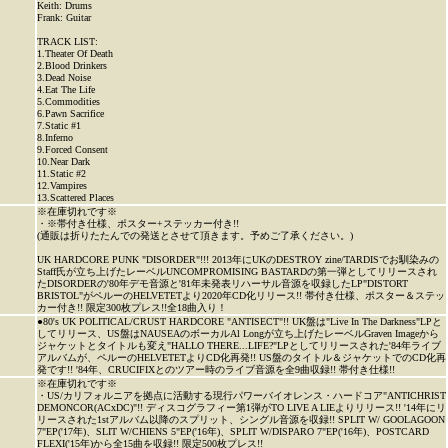
Keith: Drums
Frank: Guitar
TRACK LIST:
1.Theater Of Death
2.Blood Drinkers
3.Dead Noise
4.Eat The Life
5.Commodities
6.Pawn Sacrifice
7.Static #1
8.Inferno
9.Forced Consent
10.Near Dark
11.Static #2
12.Vampires
13.Scattered Places
※在庫切れです※
・※帯付き仕様、ポスター+ステッカー付き!!
(通販は折りたたんでの発送とさせて頂きます。予めご了承ください。)
UK HARDCORE PUNK "DISORDER"!!! 2013年にUKのDESTROY zine/TARDISでお馴染みの
Staff氏が立ち上げたレーベルUNCOMPROMISING BASTARDの第一弾としてリリースされ
たDISORDERの'80年デモ音源と'81年未発表リハーサル音源を収録したLP"DISTORT
BRISTOL"がペルーのHELVETETより2020年CD化リリース!! 帯付き仕様、ポスター＆ステッ
カー付き!! 限定300枚プレス!!全18曲入り！
●80's UK POLITICAL/CRUST HARDCORE "ANTISECT"!! UK盤は"Live In The Darkness"LPと
してリリース、US盤はNAUSEAのボーカルAl Longが立ち上げたレーベルGraven Imageから
ジャケットとタイトルも変え"HALLO THERE...LIFE?"LPとしてリリースされた'84年ライブ
アルバムが、ペルーのHELVETETよりCD化再発!! US盤のタイトル＆ジャケットでのCD化再
発です!! '84年、CRUCIFIXとのツアー時のライブ音源を全9曲収録!! 帯付き仕様!!
※在庫切れです※
・US/カリフォルニアを拠点に活動する現行パワーバイオレンス・ハードコア"ANTICHRIST
DEMONCOR(ACxDC)"!! ディスコグラフィー第1弾がTO LIVE A LIEよりリリース!! '14年にリ
リースされた1stアルバム以降のスプリット、シングル音源を収録!! SPLIT W/ GOOLAGOON
7"EP('17年)、SLIT W/CHIENS 5"EP('16年)、SPLIT W/DISPARO 7"EP('16年)、POSTCARD
FLEXI('15年)から全15曲を収録!! 限定500枚プレス!!