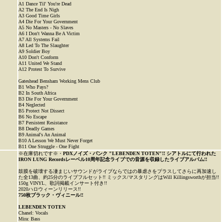
A1 Dance Til' You're Dead
A2 The End Is Nigh
A3 Good Time Girls
A4 Die For Your Government
A5 No Masters - No Slaves
A6 I Don't Wanna Be A Victim
A7 All Systems Fail
A8 Led To The Slaughter
A9 Soldier Boy
A10 Don't Conform
A11 United We Stand
A12 Protest To Survive
Gateshead Bensham Working Mens Club
B1 Who Pays?
B2 In South Africa
B3 Die For Your Government
B4 Neglected
B5 Protect Not Dissect
B6 No Escape
B7 Persistent Resistance
B8 Deadly Games
B9 Animal's An Animal
B10 A Lesson We Must Never Forget
B11 One Struggle - One Fight
※在庫切れです※・
PDXノイズ・パンク "LEBENDEN TOTEN"!! シアトルにて行われた
IRON LUNG Recordsレーベル10周年記念ライブでの音源を収録したライブアルバム!!
鼓膜を破壊する凄まじいサウンドがライブならではの暴虐さをプラスしてさらに再加速し
た全13曲、約25分のライブフルセット!! ミックス/マスタリングはWill Killingsworthが担当!!
150g VINYL、歌詞掲載インサート付き!!
2020ハロウィーンリリース!!
750枚ブラック・ヴィニール!!
LEBENDEN TOTEN
Chanel: Vocals
Mira: Bass