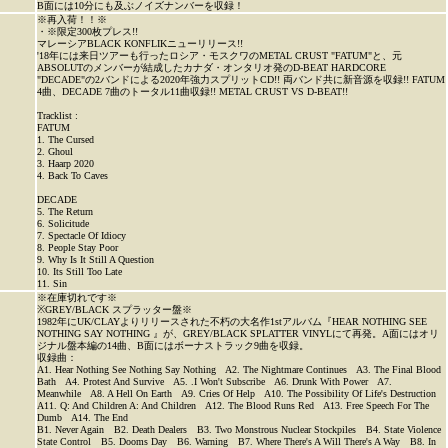
B面には10分にも及ぶノイズナンバーを収録！
※再入荷！！※
・※限定300枚プレス!!
マレーシアBLACK KONFLIKニューリリース!!
'18年には来日ツアーも行ったロシア・モスクワのMETAL CRUST "FATUM"と、元
ABSOLUTのメンバーが結成したカナダ・オンタリオ発のD-BEAT HARDCORE
"DECADE"の2バンドによる2020年強力スプリットCD!! 両バンド共に新音源を収録!! FATUM
4曲、DECADE 7曲のトータル11曲収録!! METAL CRUST VS D-BEAT!!
Tracklist :
FATUM
1. The Cursed
2. Ghoul
3. Haarp 2020
4. Back To Caves
DECADE
5. The Return
6. Solicitude
7. Spectacle Of Idiocy
8. People Stay Poor
9. Why Is It Still A Question
10. Its Still Too Late
11. Sin
※在庫切れです※
※GREY/BLACK スプラッター盤※
1982年にUK/CLAYよりリリースされた不朽の大名作1stアルバム『HEAR NOTHING SEE
NOTHING SAY NOTHING 』が、GREY/BLACK SPLATTER VINYLにて再発。A面にはオリ
ジナル盤本編の14曲、B面にはボーナストラック9曲を収録。
収録曲：
A1. Hear Nothing See Nothing Say Nothing A2. The Nightmare Continues A3. The Final Blood
Bath A4. Protest And Survive A5. .I Won't Subscribe A6. Drunk With Power A7.
Meanwhile A8. A Hell On Earth A9. Cries Of Help A10. The Possibility Of Life's Destruction
A11. Q: And Children A: And Children A12. The Blood Runs Red A13. Free Speech For The
Dumb A14. The End
B1. Never Again B2. Death Dealers B3. Two Monstrous Nuclear Stockpiles B4. State Violence
State Control B5. Dooms Day B6. Warning B7. Where There's A Will There's A Way B8. In