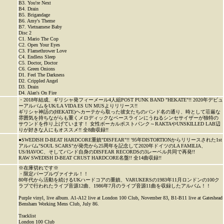
B3. You're Next
B4. Drain
B5. Brigandage
B6. Amy's Theme
B7. Vietnamese Baby
Disc 2
C1. Mario The Cop
C2. Open Your Eyes
C3. Flamethrower Love
C4. Endless Sleep
C5. Doctor, Doctor
C6. Green Onions
D1. Feel The Darkness
D2. Crippled Angel
D3. Drain
D4. Alan's On Fire
・2018年結成、ギリシャ発フィーメール4人組POST PUNK BAND "HEKATE"!! 2020年デビュ
ーアルバムをUK/LA VIDA ES UN MUSよりリリース!!
ギリシャ神話の(HEKATE)ヘカーテから取った彼女たちのバンド名の通り、時として荘厳な
雰囲気を持ちながらも重くメロディックなベースラインにうねるシンセサイザーが独特の
サウンドを作り上げています！ 女性ボーカルポストパンク～RAKTAやUNSKILLED LAB辺
りが好きな人にもオススメ!! 全8曲収録!!
●SWEDISH D-BEAT HARDCORE重鎮"DISFEAR"!! '95年DISTORTIONからリリースされた1st
アルバム"SOUL SCARS"が発売から25周年を記念して2020年ドイツのLA FAMILIA、
US/HAVOC、そしてバンド自身のDISFEAR RECORDSの3レーベル共同で再発!!
RAW SWEDISH D-BEAT CRUST HARDCORE名盤!! 全14曲収録!!
※在庫切れです※
・限定パープルヴァイナル！！
80年代から活動を続けるUKハードコアの重鎮、VARUKERSの1983年11月ロンドンの100ク
ラブで行われたライブ音源12曲、1986年7月のライブ音源11曲を収録したアルバム！！
Purple vinyl, live album. A1-A12 live at London 100 Club, November 83, B1-B11 live at Gateshead
Bensham Working Mens Club, July 86.
Tracklist
London 100 Club