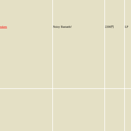
rukers
Noisy Bastards!
2200円
LP