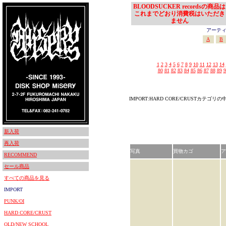
BLOODSUCKER recordsの商品は
これまでどおり消費税はいただき
ません
アーティスト
A
B
1
2
3
4
5
6
7
8
9
10
11
12
13
14
80
81
82
83
84
85
86
87
88
89
9
IMPORT:HARD CORE/CRUSTカテゴ
新入荷
再入荷
写真
買物カゴ
ア
RECOMMEND
セール商品
すべての商品を見る
IMPORT
PUNK/OI
HARD CORE/CRUST
OLD/NEW SCHOOL