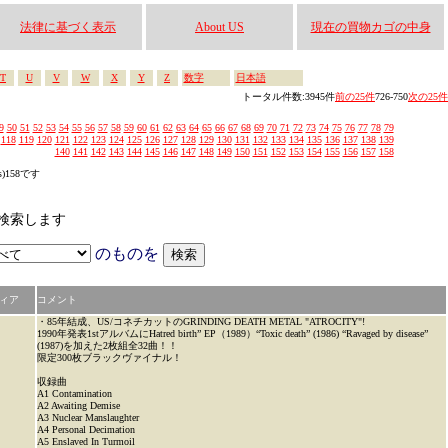
法律に基づく表示
About US
現在の買物カゴの中身
T
U
V
W
X
Y
Z
数字
日本語
トータル件数:3945件
前の25件
726-750
次の25件
9
50
51
52
53
54
55
56
57
58
59
60
61
62
63
64
65
66
67
68
69
70
71
72
73
74
75
76
77
78
79
118
119
120
121
122
123
124
125
126
127
128
129
130
131
132
133
134
135
136
137
138
139
140
141
142
143
144
145
146
147
148
149
150
151
152
153
154
155
156
157
158
s)158です
から検索します
のものを
ィア
コメント
・85年結成、US/コネチカットのGRINDING DEATH METAL "ATROCITY"!
1990年発表1stアルバムにHatred birth” EP（1989）“Toxic death” (1986) “Ravaged by disease”
(1987)を加えた2枚組全32曲！！
限定300枚ブラックヴァイナル！
収録曲
A1 Contamination
A2 Awaiting Demise
A3 Nuclear Manslaughter
A4 Personal Decimation
A5 Enslaved In Turmoil