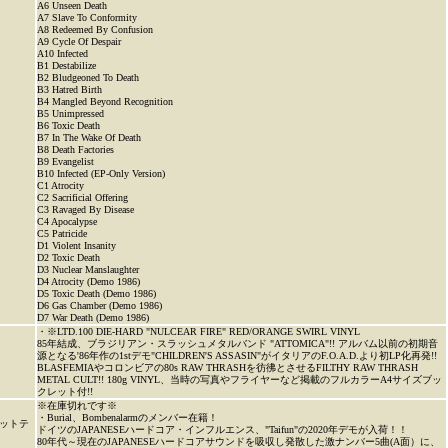
A6 Unseen Death
A7 Slave To Conformity
A8 Redeemed By Confusion
A9 Cycle Of Despair
A10 Infected
B1 Destabilize
B2 Bludgeoned To Death
B3 Hatred Birth
B4 Mangled Beyond Recognition
B5 Unimpressed
B6 Toxic Death
B7 In The Wake Of Death
B8 Death Factories
B9 Evangelist
B10 Infected (EP-Only Version)
C1 Atrocity
C2 Sacrificial Offering
C3 Ravaged By Disease
C4 Apocalypse
C5 Patricide
D1 Violent Insanity
D2 Toxic Death
D3 Nuclear Manslaughter
D4 Atrocity (Demo 1986)
D5 Toxic Death (Demo 1986)
D6 Gas Chamber (Demo 1986)
D7 War Death (Demo 1986)
・※LTD.100 DIE-HARD "NULCEAR FIRE" RED/ORANGE SWIRL VINYL
85年結成、ブラジリアン・スラッシュメタルバンド "ATTOMICA"!! アルバム以前の初期音
源となる'86年作の1stデモ"CHILDREN'S ASSASIN"がイタリアのF.O.A.D.より初LP化再発!!
BLASFEMIAやコロンビアの80s RAW THRASHを彷彿とさせるFILTHY RAW THRASH
METAL CULT!! 180g VINYL、当時の写真やフライヤーなど掲載のフルカラーA4サイズブッ
クレット付!!
※在庫切れです※
・Burial、Bombenalarmのメンバー在籍！
ットテ
ドイツのJAPANESEハードコア・インフルエンス、"Taifun"の2020年デモが入荷！！
80年代～現在のJAPANESEハードコアサウンドを吸収し発散した激ナンバー5曲(A面）に、