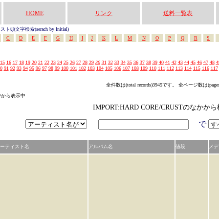
HOME
リンク
送料一覧表
頭文字検索(serach by Initial)
C
D
E
F
G
H
I
J
K
L
M
N
O
P
Q
R
S
15
16
17
18
19
20
21
22
23
24
25
26
27
28
29
30
31
32
33
34
35
36
37
38
39
40
41
42
43
44
45
46
47
48
4
0
91
92
93
94
95
96
97
98
99
100
101
102
103
104
105
106
107
108
109
110
111
112
113
114
115
116
117
全件数は(total records)3945です。 全ページ数は(page
リの中から表示中
IMPORT:HARD CORE/CRUSTのなか
で
ーティスト名
アルバム名
値段
メデ