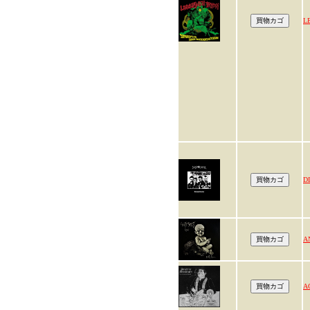
L
D
A
A