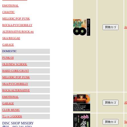
EMOTIONAL
CHAOTIC
MELODIC/POP PUNK
ROCKA/PSYCHOBILLY
At
ALTERNATIVE/ROCK etc
SKA/REGGAE
GARAGE
DOMESTIC
PUNK/OI
OLD/NEW SCHOOL
HARD CORE/CRUST
MELODIC/POP PUNK
SKA/PSYCHOBILLY
ROCK/ALTERNATIVE
EMOTIONAL
A
GARAGE
CLUB MUSIC
TシャツGOODS
Ta
DISC SHOP MISERY