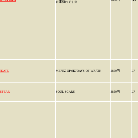
在庫切れです※
EKATE
ΜEPEZ OPrHZ/DAYS OF WRATH
2860円
LP
ISFEAR
SOUL SCARS
3850円
LP