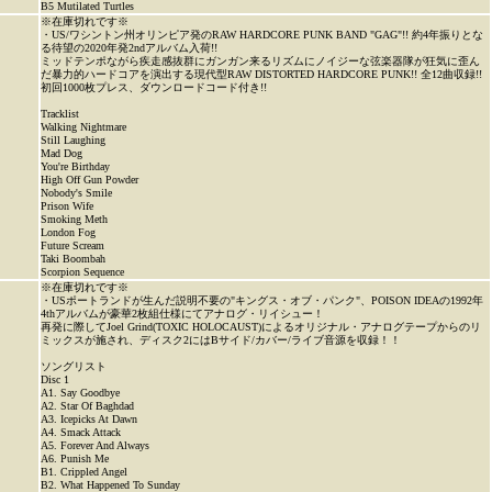
B5 Mutilated Turtles
※在庫切れです※
・US/ワシントン州オリンピア発のRAW HARDCORE PUNK BAND "GAG"!! 約4年振りとな
る待望の2020年発2ndアルバム入荷!!
ミッドテンポながら疾走感抜群にガンガン来るリズムにノイジーな弦楽器隊が狂気に歪ん
だ暴力的ハードコアを演出する現代型RAW DISTORTED HARDCORE PUNK!! 全12曲収録!!
初回1000枚プレス、ダウンロードコード付き!!
Tracklist
Walking Nightmare
Still Laughing
Mad Dog
You're Birthday
High Off Gun Powder
Nobody's Smile
Prison Wife
Smoking Meth
London Fog
Future Scream
Taki Boombah
Scorpion Sequence
※在庫切れです※
・USポートランドが生んだ説明不要の"キングス・オブ・パンク"、POISON IDEAの1992年
4thアルバムが豪華2枚組仕様にてアナログ・リイシュー！
再発に際してJoel Grind(TOXIC HOLOCAUST)によるオリジナル・アナログテープからのリ
ミックスが施され、ディスク2にはBサイド/カバー/ライブ音源を収録！！
ソングリスト
Disc 1
A1. Say Goodbye
A2. Star Of Baghdad
A3. Icepicks At Dawn
A4. Smack Attack
A5. Forever And Always
A6. Punish Me
B1. Crippled Angel
B2. What Happened To Sunday