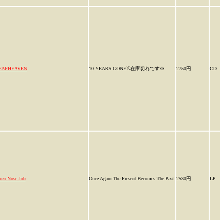
EAFHEAVEN
10 YEARS GONE※在庫切れです※
2750円
CD
ien Nose Job
Once Again The Present Becomes The Past
2530円
LP