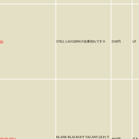
AG
STILL LAUGHING※在庫切れです※
2530円
LP
BLANK BLACKOUT VACANT (2LP) ※
OISON IDEA
4840円
2LP