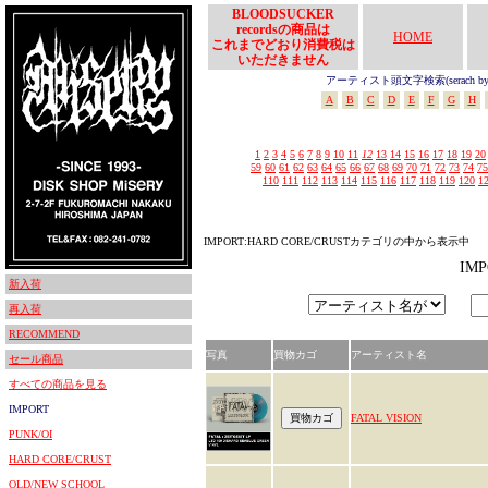
BLOODSUCKER
recordsの商品は
HOME
これまでどおり消費税は
いただきません
アーティスト頭文字検索(serach by In
A
B
C
D
E
F
G
H
1
2
3
4
5
6
7
8
9
10
11
12
13
14
15
16
17
18
19
20
59
60
61
62
63
64
65
66
67
68
69
70
71
72
73
74
75
110
111
112
113
114
115
116
117
118
119
120
1
IMPORT:HARD CORE/CRUSTカテゴリの中から表示中
IM
新入荷
再入荷
RECOMMEND
写真
買物カゴ
アーティスト名
セール商品
すべての商品を見る
IMPORT
FATAL VISION
PUNK/OI
HARD CORE/CRUST
OLD/NEW SCHOOL