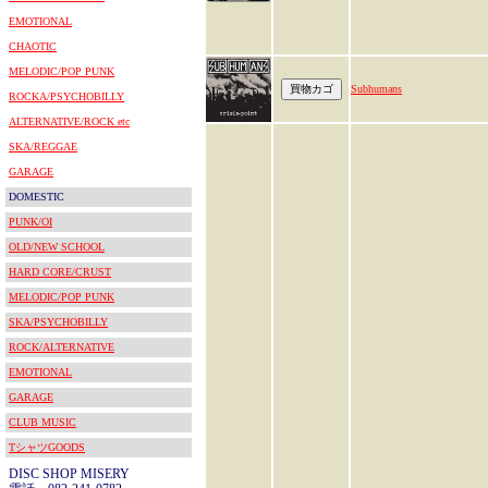
EMOTIONAL
CHAOTIC
MELODIC/POP PUNK
Subhumans
ROCKA/PSYCHOBILLY
ALTERNATIVE/ROCK etc
SKA/REGGAE
GARAGE
DOMESTIC
PUNK/OI
OLD/NEW SCHOOL
HARD CORE/CRUST
MELODIC/POP PUNK
SKA/PSYCHOBILLY
ROCK/ALTERNATIVE
EMOTIONAL
GARAGE
CLUB MUSIC
TシャツGOODS
DISC SHOP MISERY