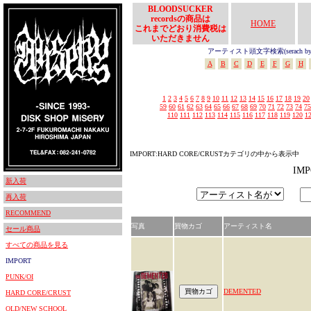
BLOODSUCKER
recordsの商品は
HOME
これまでどおり消費税は
いただきません
アーティスト頭文字検索(serach by In
A
B
C
D
E
F
G
H
1
2
3
4
5
6
7
8
9
10
11
12
13
14
15
16
17
18
19
20
59
60
61
62
63
64
65
66
67
68
69
70
71
72
73
74
75
110
111
112
113
114
115
116
117
118
119
120
1
IMPORT:HARD CORE/CRUSTカテゴリの中から表示中
IM
新入荷
再入荷
RECOMMEND
写真
買物カゴ
アーティスト名
セール商品
すべての商品を見る
IMPORT
PUNK/OI
DEMENTED
HARD CORE/CRUST
OLD/NEW SCHOOL