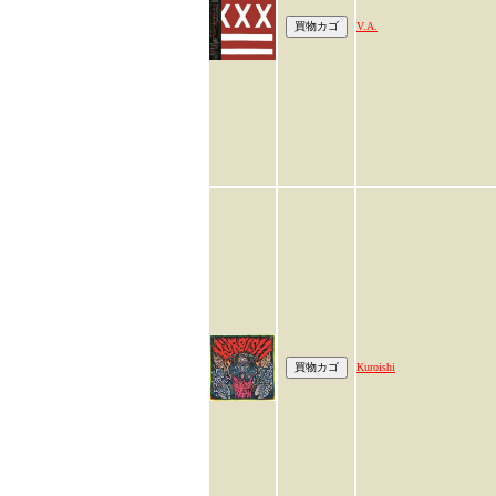
V.A.
Kuroishi