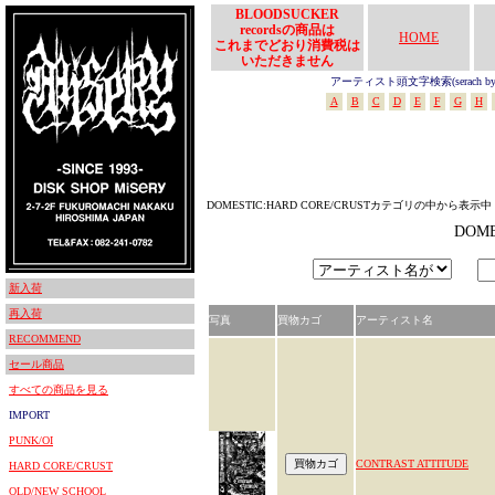
BLOODSUCKER
recordsの商品は
HOME
これまでどおり消費税は
いただきません
アーティスト頭文字検索(serach by In
A
B
C
D
E
F
G
H
DOMESTIC:HARD CORE/CRUSTカテゴリの中から表示中
DOM
新入荷
再入荷
写真
買物カゴ
アーティスト名
RECOMMEND
セール商品
すべての商品を見る
IMPORT
PUNK/OI
CONTRAST ATTITUDE
HARD CORE/CRUST
OLD/NEW SCHOOL