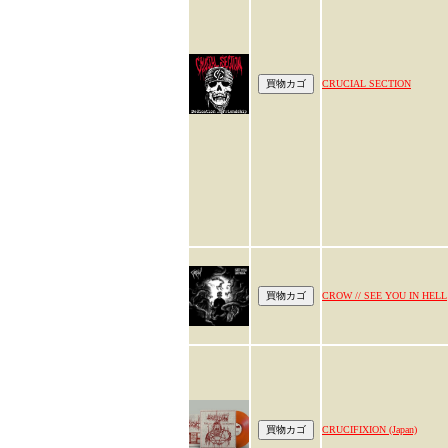
CRUCIAL SECTION
CROW // SEE YOU IN HELL
CRUCIFIXION (Japan)