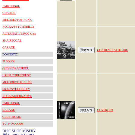
EMOTIONAL
CHAOTIC
MELODIC/POP PUNK
ROCKA/PSYCHOBILLY
ALTERNATIVE/ROCK etc
SKA/REGGAE
GARAGE
CONTRAST ATTITUDE
DOMESTIC
PUNK/OI
OLD/NEW SCHOOL
HARD CORE/CRUST
MELODIC/POP PUNK
SKA/PSYCHOBILLY
ROCK/ALTERNATIVE
EMOTIONAL
GARAGE
CONFRONT
CLUB MUSIC
TシャツGOODS
DISC SHOP MISERY