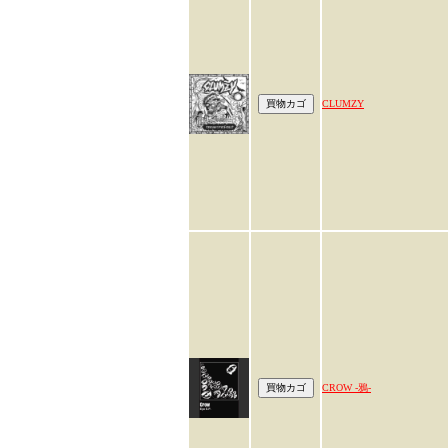
CLUMZY
CROW -鴉-