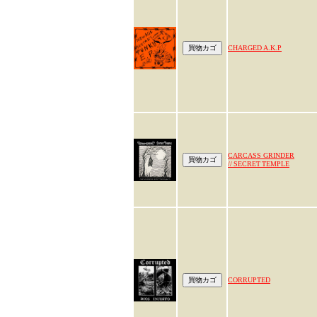
CHARGED A.K.P
CARCASS GRINDER
// SECRET TEMPLE
CORRUPTED