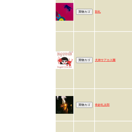
割礼
犬神サアカス團
奇妙礼太郎