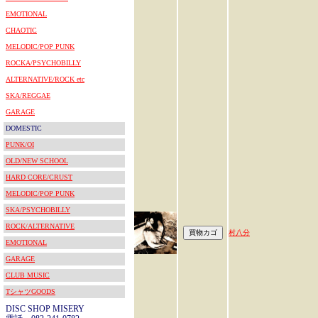
EMOTIONAL
CHAOTIC
MELODIC/POP PUNK
ROCKA/PSYCHOBILLY
ALTERNATIVE/ROCK etc
SKA/REGGAE
GARAGE
DOMESTIC
PUNK/OI
OLD/NEW SCHOOL
HARD CORE/CRUST
MELODIC/POP PUNK
SKA/PSYCHOBILLY
ROCK/ALTERNATIVE
村八分
EMOTIONAL
GARAGE
CLUB MUSIC
TシャツGOODS
DISC SHOP MISERY