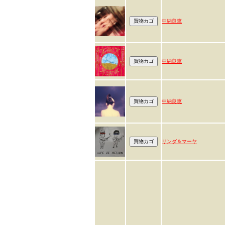
中納良恵
中納良恵
中納良恵
リンダ＆マーヤ