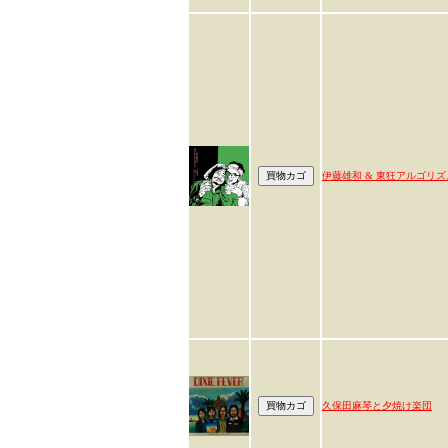
伊藤雄和 & 東狂アルゴリズ
久保田麻琴と夕焼け楽団