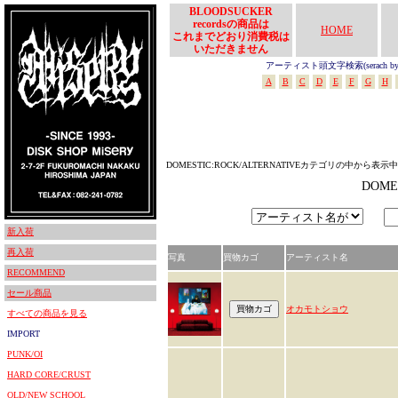
BLOODSUCKER
recordsの商品は
HOME
これまでどおり消費税は
いただきません
アーティスト頭文字検索(serach by In
A
B
C
D
E
F
G
H
DOMESTIC:ROCK/ALTERNATIVEカテゴリの中から表示中
DOME
新入荷
再入荷
写真
買物カゴ
アーティスト名
RECOMMEND
セール商品
オカモトショウ
すべての商品を見る
IMPORT
PUNK/OI
HARD CORE/CRUST
OLD/NEW SCHOOL