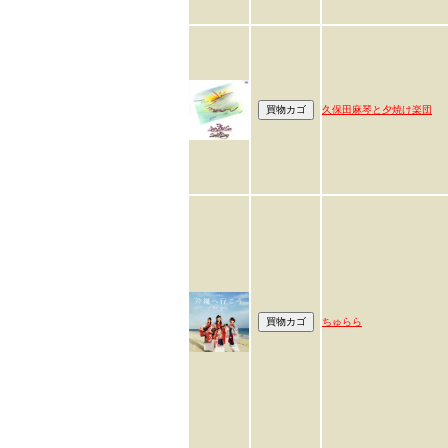
久保田麻琴と夕焼け楽団
ちゅらら