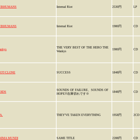
UBHUMANS
Internal Riot
2530円
LP
UBHUMANS
Internal Riot
1980円
CD
THE VERY BEST OF THE HERO THE
ankys
1980円
CD
Wankys
IOT/CLONE
SUCCESS
1848円
CD
SOUNDS OF FAILURE、SOUNDS OF
OIDS
1848円
CD
HOPE※在庫切れです※
A.
THEY'VE TAKEN EVERYTHING
1958円
2CD
NIMA MUNDI
SAME TITLE
2288円
CD