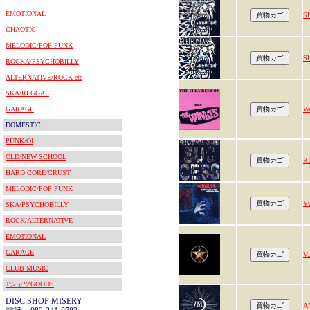
EMOTIONAL
S
CHAOTIC
MELODIC/POP PUNK
S
ROCKA/PSYCHOBILLY
ALTERNATIVE/ROCK etc
SKA/REGGAE
GARAGE
W
DOMESTIC
PUNK/OI
OLD/NEW SCHOOL
R
HARD CORE/CRUST
MELODIC/POP PUNK
V
SKA/PSYCHOBILLY
ROCK/ALTERNATIVE
EMOTIONAL
GARAGE
V.
CLUB MUSIC
TシャツGOODS
DISC SHOP MISERY
A