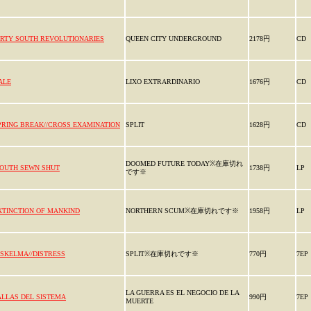
IRTY SOUTH REVOLUTIONARIES
QUEEN CITY UNDERGROUND
2178円
CD
ALE
LIXO EXTRARDINARIO
1676円
CD
PRING BREAK//CROSS EXAMINATION
SPLIT
1628円
CD
DOOMED FUTURE TODAY※在庫切れ
OUTH SEWN SHUT
1738円
LP
です※
XTINCTION OF MANKIND
NORTHERN SCUM※在庫切れです※
1958円
LP
ISKELMA//DISTRESS
SPLIT※在庫切れです※
770円
7EP
LA GUERRA ES EL NEGOCIO DE LA
ALLAS DEL SISTEMA
990円
7EP
MUERTE