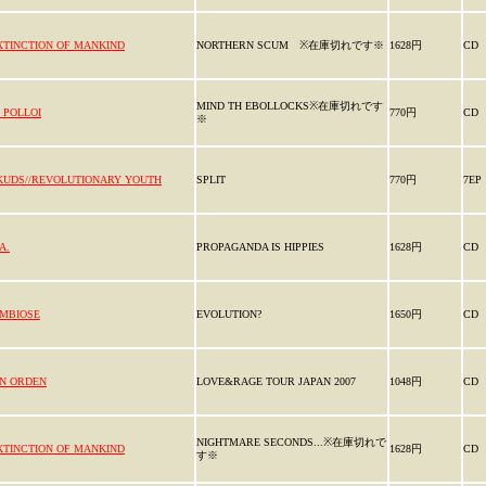
XTINCTION OF MANKIND
NORTHERN SCUM ※在庫切れです※
1628円
CD
MIND TH EBOLLOCKS※在庫切れです
I POLLOI
770円
CD
※
KUDS//REVOLUTIONARY YOUTH
SPLIT
770円
7EP
A.
PROPAGANDA IS HIPPIES
1628円
CD
IMBIOSE
EVOLUTION?
1650円
CD
IN ORDEN
LOVE&RAGE TOUR JAPAN 2007
1048円
CD
NIGHTMARE SECONDS...※在庫切れで
XTINCTION OF MANKIND
1628円
CD
す※