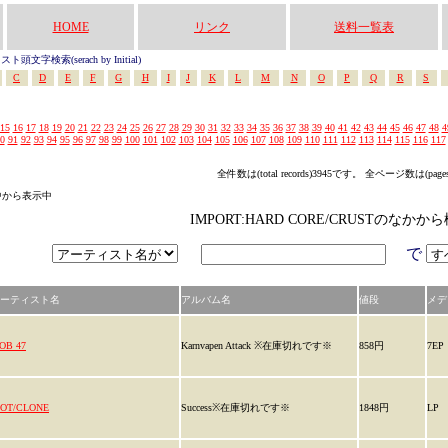
HOME
リンク
送料一覧表
頭文字検索(serach by Initial)
C
D
E
F
G
H
I
J
K
L
M
N
O
P
Q
R
S
15
16
17
18
19
20
21
22
23
24
25
26
27
28
29
30
31
32
33
34
35
36
37
38
39
40
41
42
43
44
45
46
47
48
4
0
91
92
93
94
95
96
97
98
99
100
101
102
103
104
105
106
107
108
109
110
111
112
113
114
115
116
117
全件数は(total records)3945です。 全ページ数は(page
リの中から表示中
IMPORT:HARD CORE/CRUSTのなか
で
ーティスト名
アルバム名
値段
メデ
OB 47
Karnvapen Attack ※在庫切れです※
858円
7EP
IOT/CLONE
Success※在庫切れです※
1848円
LP