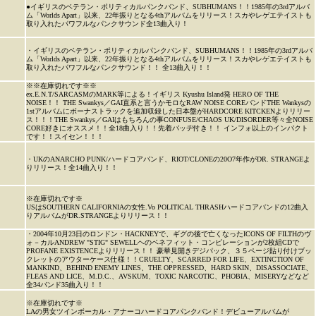
●イギリスのベテラン・ポリティカルパンクバンド、SUBHUMANS！！1985年の3rdアルバ
ム「Worlds Apart」以来、22年振りとなる4thアルバムをリリース！スカやレゲエテイストも
取り入れたパワフルなパンクサウンド全13曲入り！
・イギリスのベテラン・ポリティカルパンクバンド、SUBHUMANS！！1985年の3rdアルバ
ム「Worlds Apart」以来、22年振りとなる4thアルバムをリリース！スカやレゲエテイストも
取り入れたパワフルなパンクサウンド！！ 全13曲入り！！
※※在庫切れです※※
ex.E.N.T/SARCASMのMARK等による！イギリス Kyushu Island発 HERO OF THE
NOISE！！ THE Swankys／GAI直系と言うかモロなRAW NOISE COREバンドTHE Wankysの
1stアルバムにボーナストラックを追加収録した日本盤がHARDCORE KITCKENよりリリー
ス！！！THE Swankys／GAIはもちろんの事CONFUSE/CHAOS UK/DISORDER等々全NOISE
CORE好きにオススメ！！全18曲入り！！先着バッヂ付き！！ インフォ以上のインパクト
です！！スイセン！！！
・UKのANARCHO PUNK/ハードコアバンド、RIOT/CLONEの20O7年作がDR. STRANGEよ
りリリース！全14曲入り！！
※在庫切れです※
USはSOUTHERN CALIFORNIAの女性.Vo POLITICAL THRASHハードコアバンドの12曲入
りアルバムがDR.STRANGEよりリリース！！
・2004年10月23日のロンドン・HACKNEYで、ギグの後で亡くなったICONS OF FILTHのヴ
ォ－カルANDREW "STIG" SEWELLヘのベネフィット・コンピレーションが2枚組CDで
PROFANE EXISTENCEよりリリース！！ 豪華見開きデジパック、３５ページ貼り付けブッ
クレットのアウターケース仕様！！CRUELTY、SCARRED FOR LIFE、EXTINCTION OF
MANKIND、BEHIND ENEMY LINES、THE OPPRESSED、HARD SKIN、DISASSOCIATE、
FLEAS AND LICE、M.D.C.、AVSKUM、TOXIC NARCOTIC、PHOBIA、MISERYなどなど
全34バンド35曲入り！！
※在庫切れです※
LAの男女ツインボーカル・アナーコハードコアパンクバンド！デビューアルバムが