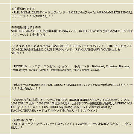
※在庫切れです※
・U.K. METAL CRUSTハードコアバンド、E.O.M.の3rdアルバムがPROFANE EXISTENCEよ
りリリース！！ 全10曲入り！！
※※在庫切れです※※
SCOTTISH ANARCHO HARDCORE PUNKバンド、Oi POLLOiの新作がKAMASET LEVYTよ
りリリース！！全4曲入り！！
･アメリカはオーガスタ出身のFAST/METAL CRUSTハードコアバンド、THE SKUDSとアト
ランタ出身のMETALLIC CRUST PUNKバンド、REVOLUTIONARY YOUTHによる
SPLIT！！
・FINNISHハードコア・コンピレーション！！ 収録バンド : Kieltolaki, Viimeinen Kolonna,
Vaarinkasitys, Totuus, Sotatila, Omaisuusvahinko, Yhteiskunnan Ystavat
・ポルトガルのDARK BRUTAL CRUSTY HARDCORE バンドの2007年作がMCRよりリリー
ス！！全10曲入り！！
・2006年10月に来日した、シカゴのFAST/THRASH HARDCOREバンドの2005年シングル、
2006年SPLIT音源、2007年SPLIT音源を収録した日本ツアー用編集盤が招聘元のCREW FOR
LIFEよりリリース！！ LOS CRUDOSを彷彿させるスペイン語で叫ぶ強烈な
RAGING/THRASHハードコアサウンド全17曲入り！！スイセン！
※在庫切れです※
・UKメタリック・クラストハードコアバンド！！2007年リリースの2ndアルバム！！ 全12
曲入り！