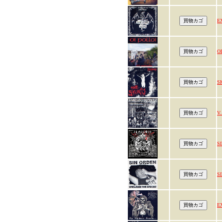
E
O
S
V.
S
S
E