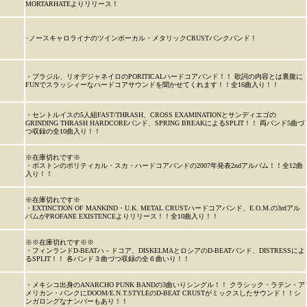
MORTARHATEよりリリース！
･ノースキャロライナのツインボーカル・メタリックCRUSTパンクバンド！
・ブラジル、リオデジャネイロのPORITICALハードコアバンド！！ 歌詞の内容とは裏腹に
FUNでスラッシィーなハードコアサウンドを聞かせてくれます！！全16曲入り！！
・セントルイスの5人組FAST/THRASH、CROSS EXAMINATIONとサンディエゴの
GRINDING THRASH HARDCOREバンド、SPRING BREAKによるSPLIT！！ 両バンド5曲づ
つ収録の全10曲入り！！
※在庫切れです※
・ボストンのポリティカル・スカ・ハードコアバンドの2007年発表2ndアルバム！！全12曲
入り！！
※在庫切れです※
・EXTINCTION OF MANKIND・U.K. METAL CRUSTハードコアバンド、E.O.M.の3rdアル
バムがPROFANE EXISTENCEよりリリース！！全10曲入り！！
※※在庫切れです※※
・フィンランドD-BEATハ－ドコア、DISKELMAとロシアのD-BEATバンド、DISTRESSによ
るSPLIT！！ 各バンド３曲づつ収録の全６曲いり！！
・メキシコ出身のANARCHO PUNK BANDの3曲いりシングル！！ クラシック・ラテン・ア
メリカン・バンクにDOOM/E.N.T.STYLEのD-BEAT CRUSTがミックスしたサウンド！！シ
ンガロングなナンバーもあり！！