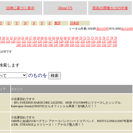
法律に基づく表示
About US
現在の買物カゴの中身
T
U
V
W
X
Y
Z
数字
日本語
トータル件数:3945件
前の25件
2976-3000
次の25件
9
50
51
52
53
54
55
56
57
58
59
60
61
62
63
64
65
66
67
68
69
70
71
72
73
74
75
76
77
78
79
118
119
120
121
122
123
124
125
126
127
128
129
130
131
132
133
134
135
136
137
138
139
140
141
142
143
144
145
146
147
148
149
150
151
152
153
154
155
156
157
158
s)158です
から検索します
のものを
ィア
コメント
※在庫切れです※
・80's SWEDISH HARDCORE LEGEND、MOB 47が1984年にリリースしたシングル、
Karnvapen AttackがHAVOCからオフィシャル再発！全9曲入り！！
※在庫切れです※
1980年に結成のUKベテラン アナーコパンク/ハードコアバンド、RIOT/CLONEの2007年新作
がDR. STRANGEよりリリース！！アナログ盤入荷！！