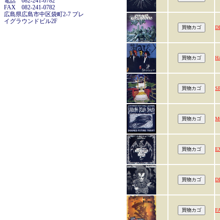
電話 082-241-0782
FAX 082-241-0782
広島県広島市中区袋町2-7 プレ
イグラウンドビル2F
D
H
S
M
E
D
F