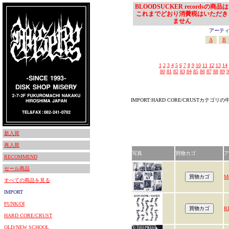
BLOODSUCKER recordsの商品は
これまでどおり消費税はいただき
ません
アーティスト
A
B
1
2
3
4
5
6
7
8
9
10
11
12
13
14
80
81
82
83
84
85
86
87
88
89
9
IMPORT:HARD CORE/CRUSTカテゴ
新入荷
再入荷
写真
買物カゴ
ア
RECOMMEND
セール商品
M
すべての商品を見る
IMPORT
PUNK/OI
R
HARD CORE/CRUST
OLD/NEW SCHOOL