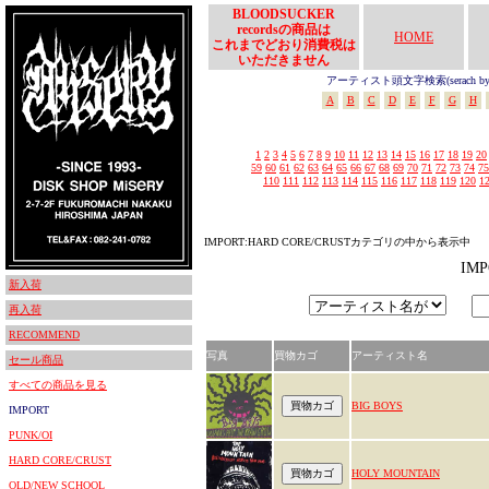
BLOODSUCKER
recordsの商品は
HOME
これまでどおり消費税は
いただきません
アーティスト頭文字検索(serach by In
A
B
C
D
E
F
G
H
1
2
3
4
5
6
7
8
9
10
11
12
13
14
15
16
17
18
19
20
59
60
61
62
63
64
65
66
67
68
69
70
71
72
73
74
75
110
111
112
113
114
115
116
117
118
119
120
1
IMPORT:HARD CORE/CRUSTカテゴリの中から表示中
IM
新入荷
再入荷
RECOMMEND
写真
買物カゴ
アーティスト名
セール商品
すべての商品を見る
BIG BOYS
IMPORT
PUNK/OI
HARD CORE/CRUST
HOLY MOUNTAIN
OLD/NEW SCHOOL