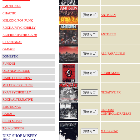
EMOTIONAL
CHAOTIC
ANTISEEN
MELODIC/POP PUNK
ROCKA/PSYCHOBILLY
ANTISEEN
ALTERNATIVE/ROCK etc
SKA/REGGAE
GARAGE
ALL PARALLELS
DOMESTIC
PUNK/OI
OLD/NEW SCHOOL
SUBHUMANS
HARD CORE/CRUST
MELODIC/POP PUNK
SKA/PSYCHOBILLY
NEGATIVE FX
ROCK/ALTERNATIVE
EMOTIONAL
REFORM
CONTROL//DRATSAB
GARAGE
CLUB MUSIC
TシャツGOODS
MASSGRAV
DISC SHOP MISERY