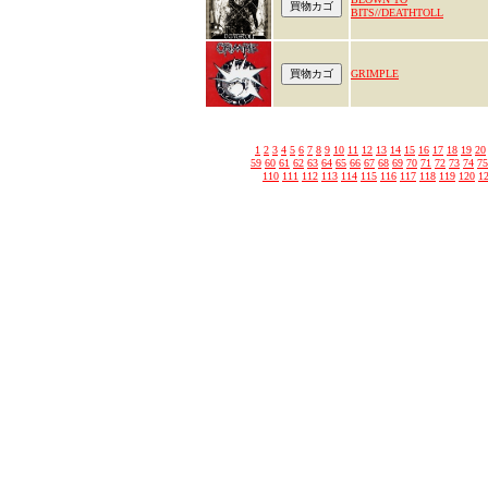
BITS//DEATHTOLL
GRIMPLE
1
2
3
4
5
6
7
8
9
10
11
12
13
14
15
16
17
18
19
20
59
60
61
62
63
64
65
66
67
68
69
70
71
72
73
74
75
110
111
112
113
114
115
116
117
118
119
120
1