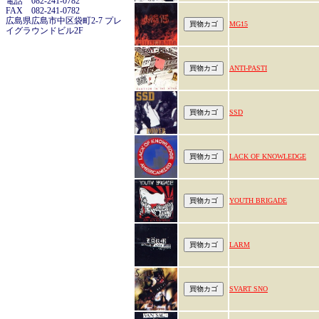
電話 082-241-0782
FAX 082-241-0782
広島県広島市中区袋町2-7 プレ
MG15
イグラウンドビル2F
ANTI-PASTI
SSD
LACK OF KNOWLEDGE
YOUTH BRIGADE
LARM
SVART SNO