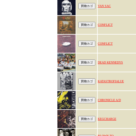
VAN SAC
CONFLICT
CONFLICT
DEAD KENNEDYS
KATASTROFIALUE
CHRONICLE A/D
KEGCHARGE
BLOWN TO