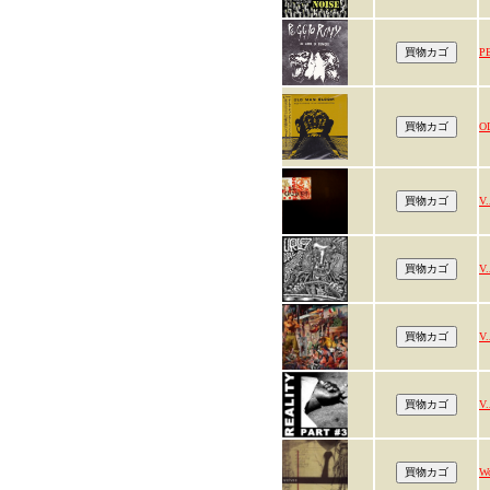
P
O
V.
V.
V.
V.
Wo