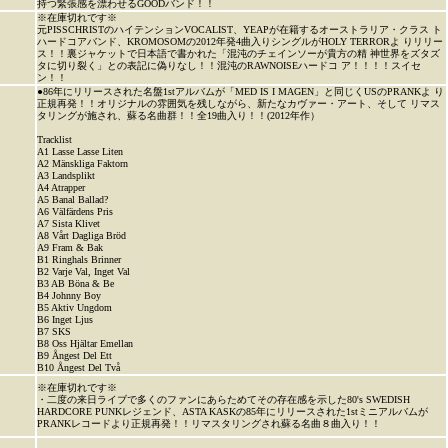
持つ緊張感を漂わせるGOODバンド！！
※在庫切れです※
元PISSCHRISTのハイテンションVOCALIST、YEAPが在籍するオーストラリア・クラス ト
ハードコアバンド、KROMOSOMの2012年発4曲入りシングルがHOLY TERRORよ りリリー
ス！！裏ジャケットで日本語で書かれた「混沌のチェインソーが貴方の精 神世界をズタズ
タに切り裂く」との表記に偽りなし！！混沌のRAWNOISEハードコ ア！！！！スイセ
ン！！
●86年にリリースされた名盤1stアルバムが「MED IS I MAGEN」と同じくUSのPRANKよ り
正規再発！！オリジナルの雰囲気を残しながら、新たなカヴァー・アート、そして リマス
タリングが施され、蘇る名曲群！！全19曲入り！！(2012年作）
Tracklist
A1 Lasse Lasse Liten
A2 Mänskliga Faktorn
A3 Landsplikt
A4 Atrapper
A5 Banal Ballad?
A6 Välfärdens Pris
A7 Sista Klivet
A8 Vårt Dagliga Bröd
A9 Fram & Bak
B1 Ringhals Brinner
B2 Varje Val, Inget Val
B3 AB Böna & Be
B4 Johnny Boy
B5 Aktiv Ungdom
B6 Inget Ljus
B7 SKS
B8 Oss Hjältar Emellan
B9 Ångest Del Ett
B10 Ångest Del Två
※在庫切れです※
・二度の来日ライブで多くのファンにあらためてその存在感を示した80's SWEDISH
HARDCORE PUNKレジェンド、ASTA KASKの85年にリリースされた1stミニアルバムが
PRANKレコードより正規再発！！リマスタリングされ蘇る名曲８曲入り！！