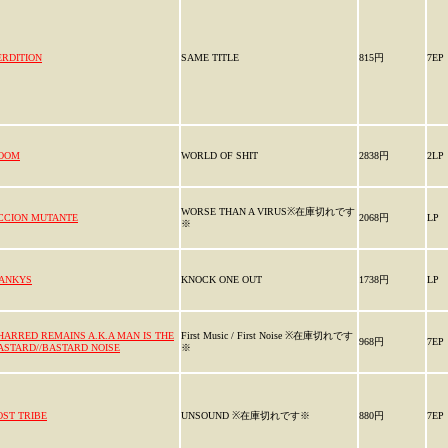
ERDITION
SAME TITLE
815円
7EP
OOM
WORLD OF SHIT
2838円
2LP
WORSE THAN A VIRUS※在庫切れです
CCION MUTANTE
2068円
LP
※
ANKYS
KNOCK ONE OUT
1738円
LP
HARRED REMAINS A.K.A MAN IS THE
First Music / First Noise ※在庫切れです
968円
7EP
ASTARD//BASTARD NOISE
※
OST TRIBE
UNSOUND ※在庫切れです※
880円
7EP