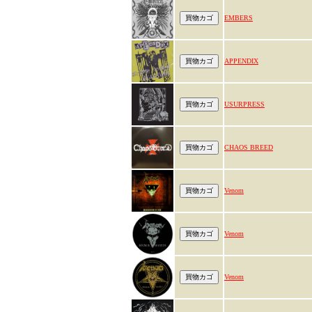
EMBERS
APPENDIX
USURPRESS
CHAOS BREED
Venom
Venom
Venom