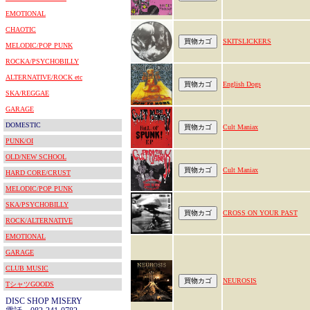
EMOTIONAL
CHAOTIC
SKITSLICKERS
MELODIC/POP PUNK
ROCKA/PSYCHOBILLY
ALTERNATIVE/ROCK etc
English Dogs‎
SKA/REGGAE
GARAGE
DOMESTIC
Cult Maniax
PUNK/OI
OLD/NEW SCHOOL
Cult Maniax
HARD CORE/CRUST
MELODIC/POP PUNK
SKA/PSYCHOBILLY
CROSS ON YOUR PAST
ROCK/ALTERNATIVE
EMOTIONAL
GARAGE
CLUB MUSIC
NEUROSIS
TシャツGOODS
DISC SHOP MISERY