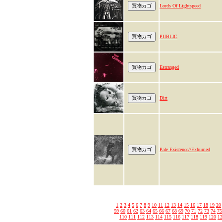
Lords Of Lightspeed
PUBLIC
Estranged
Dirt
Pale Existence//Exhumed
1
2
3
4
5
6
7
8
9
10
11
12
13
14
15
16
17
18
19
20
59
60
61
62
63
64
65
66
67
68
69
70
71
72
73
74
75
110
111
112
113
114
115
116
117
118
119
120
1