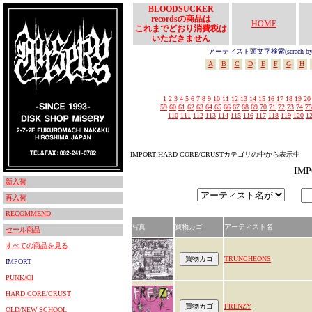
BLOODSUCKER
recordsの商品は
HOME
これまでどおり消費税は
いただきません
アーティスト頭文字検索(serach by In
A
B
C
D
E
F
G
H
1
2
3
4
5
6
7
8
9
10
11
12
13
14
15
16
17
18
19
20
59
60
61
62
63
64
65
66
67
68
69
70
71
72
73
74
75
110
111
112
113
114
115
116
117
118
119
120
1
IMPORT:HARD CORE/CRUSTカテゴリの中から表示中
IM
新入荷
再入荷
RECOMMEND
写真
買物カゴ
アーティスト名
セール商品
すべての商品を見る
TRUNCHEONS
IMPORT
PUNK/OI
HARD CORE/CRUST
FRENZY
OLD/NEW SCHOOL