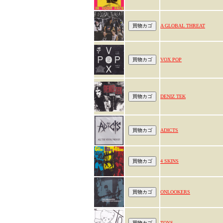
A GLOBAL THREAT
VOX POP
DENIZ TEK
ADICTS
4 SKINS
ONLOOKERS
TOYS