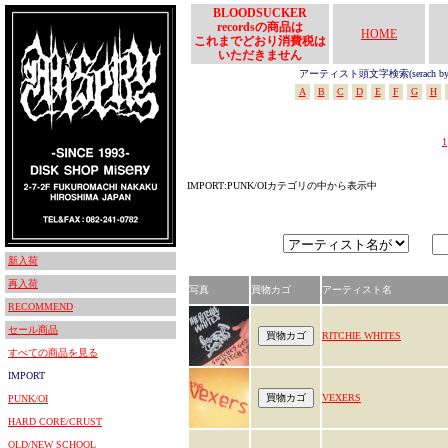
BLOODSUCKER
recordsの商品は
HOME
これまでどおり消費税は
いただきません
アーティスト頭文字検索(serach by In
A
B
C
D
E
F
G
H
1
IMPORT:PUNK/OIカテゴリの中から表示中
新入荷
再入荷
写真
買物カゴ
アーティスト名
RECOMMEND
セール商品
RITCHIE WHITES
すべての商品を見る
IMPORT
VEXERS
PUNK/OI
HARD CORE/CRUST
OLD/NEW SCHOOL