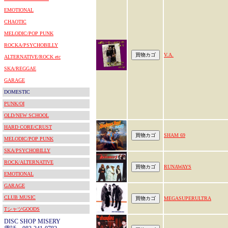
EMOTIONAL
CHAOTIC
MELODIC/POP PUNK
ROCKA/PSYCHOBILLY
V.A.
ALTERNATIVE/ROCK etc
SKA/REGGAE
GARAGE
DOMESTIC
PUNK/OI
OLD/NEW SCHOOL
HARD CORE/CRUST
SHAM 69
MELODIC/POP PUNK
SKA/PSYCHOBILLY
ROCK/ALTERNATIVE
RUNAWAYS
EMOTIONAL
GARAGE
CLUB MUSIC
MEGASUPERULTRA
TシャツGOODS
DISC SHOP MISERY