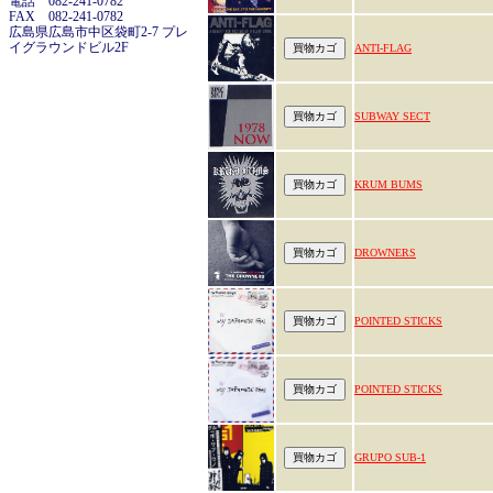
電話 082-241-0782
FAX 082-241-0782
広島県広島市中区袋町2-7 プレ
イグラウンドビル2F
ANTI-FLAG
SUBWAY SECT
KRUM BUMS
DROWNERS
POINTED STICKS
POINTED STICKS
GRUPO SUB-1