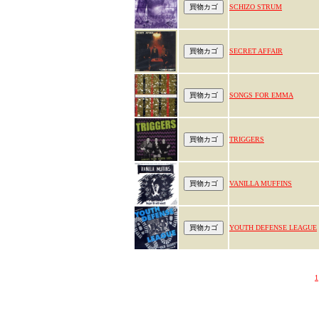
SCHIZO STRUM
SECRET AFFAIR
SONGS FOR EMMA
TRIGGERS
VANILLA MUFFINS
YOUTH DEFENSE LEAGUE
1