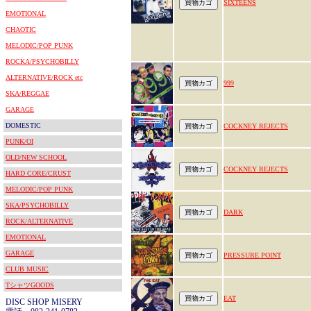
SIXTEENS
EMOTIONAL
CHAOTIC
MELODIC/POP PUNK
ROCKA/PSYCHOBILLY
ALTERNATIVE/ROCK etc
999
SKA/REGGAE
GARAGE
DOMESTIC
COCKNEY REJECTS
PUNK/OI
OLD/NEW SCHOOL
COCKNEY REJECTS
HARD CORE/CRUST
MELODIC/POP PUNK
SKA/PSYCHOBILLY
DARK
ROCK/ALTERNATIVE
EMOTIONAL
GARAGE
PRESSURE POINT
CLUB MUSIC
TシャツGOODS
EAT
DISC SHOP MISERY