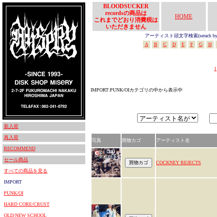
BLOODSUCKER
recordsの商品は
HOME
これまでどおり消費税は
いただきません
アーティスト頭文字検索(serach by In
A
B
C
D
E
F
G
H
1
IMPORT:PUNK/OIカテゴリの中から表示中
新入荷
再入荷
写真
買物カゴ
アーティスト名
RECOMMEND
セール商品
COCKNEY REJECTS
すべての商品を見る
IMPORT
PUNK/OI
HARD CORE/CRUST
OLD/NEW SCHOOL