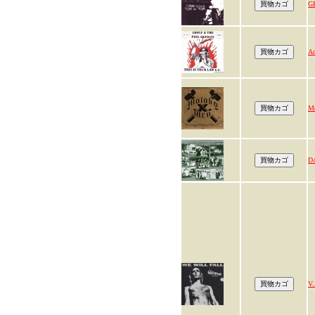
G
Ad
M
D
V.