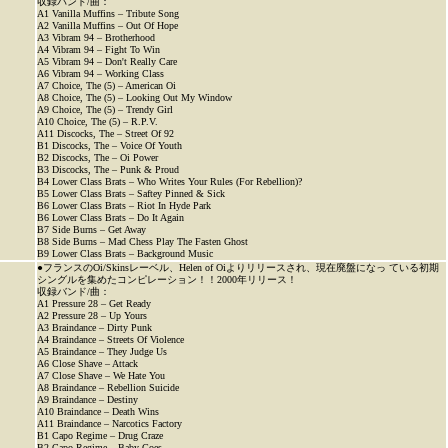
収録バンド/曲：
A1 Vanilla Muffins – Tribute Song
A2 Vanilla Muffins – Out Of Hope
A3 Vibram 94 – Brotherhood
A4 Vibram 94 – Fight To Win
A5 Vibram 94 – Don't Really Care
A6 Vibram 94 – Working Class
A7 Choice, The (5) – American Oi
A8 Choice, The (5) – Looking Out My Window
A9 Choice, The (5) – Trendy Girl
A10 Choice, The (5) – R.P.V.
A11 Discocks, The – Street Of 92
B1 Discocks, The – Voice Of Youth
B2 Discocks, The – Oi Power
B3 Discocks, The – Punk & Proud
B4 Lower Class Brats – Who Writes Your Rules (For Rebellion)?
B5 Lower Class Brats – Saftey Pinned & Sick
B6 Lower Class Brats – Riot In Hyde Park
B6 Lower Class Brats – Do It Again
B7 Side Burns – Get Away
B8 Side Burns – Mad Chess Play The Fasten Ghost
B9 Lower Class Brats – Background Music
●フランスのOi/Skinsレーベル、Helen of Oiよりリリースされ、現在廃盤になっ ている初期
シングルを集めたコンピレーション！！2000年リリース！
収録バンド/曲：
A1 Pressure 28 – Get Ready
A2 Pressure 28 – Up Yours
A3 Braindance – Dirty Punk
A4 Braindance – Streets Of Violence
A5 Braindance – They Judge Us
A6 Close Shave – Attack
A7 Close Shave – We Hate You
A8 Braindance – Rebellion Suicide
A9 Braindance – Destiny
A10 Braindance – Death Wins
A11 Braindance – Narcotics Factory
B1 Capo Regime – Drug Craze
B2 Capo Regime – Baby Goes