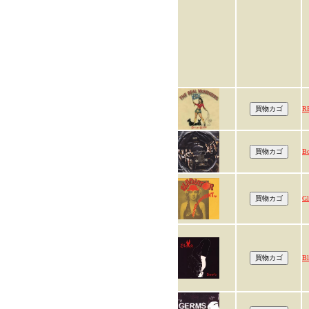
R
Bo
Gl
Bl