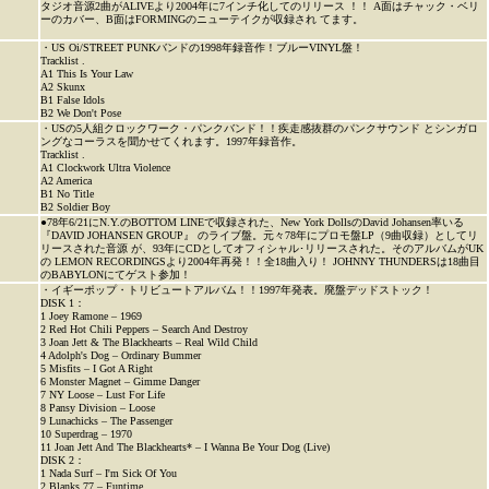
タジオ音源2曲がALIVEより2004年に7インチ化してのリリース ！！ A面はチャック・ベリ
ーのカバー、B面はFORMINGのニューテイクが収録され てます。
・US Oi/STREET PUNKバンドの1998年録音作！ブルーVINYL盤！
Tracklist .
A1 This Is Your Law
A2 Skunx
B1 False Idols
B2 We Don't Pose
・USの5人組クロックワーク・パンクバンド！！疾走感抜群のパンクサウンド とシンガロ
ングなコーラスを聞かせてくれます。1997年録音作。
Tracklist .
A1 Clockwork Ultra Violence
A2 America
B1 No Title
B2 Soldier Boy
●78年6/21にN.Y.のBOTTOM LINEで収録された、New York DollsのDavid Johansen率いる
『DAVID JOHANSEN GROUP』 のライブ盤。元々78年にプロモ盤LP（9曲収録）としてリ
リースされた音源 が、93年にCDとしてオフィシャル･リリースされた。そのアルバムがUK
の LEMON RECORDINGSより2004年再発！！全18曲入り！ JOHNNY THUNDERSは18曲目
のBABYLONにてゲスト参加！
・イギーポップ・トリビュートアルバム！！1997年発表。廃盤デッドストック！
DISK 1：
1 Joey Ramone – 1969
2 Red Hot Chili Peppers – Search And Destroy
3 Joan Jett & The Blackhearts – Real Wild Child
4 Adolph's Dog – Ordinary Bummer
5 Misfits – I Got A Right
6 Monster Magnet – Gimme Danger
7 NY Loose – Lust For Life
8 Pansy Division – Loose
9 Lunachicks – The Passenger
10 Superdrag – 1970
11 Joan Jett And The Blackhearts* – I Wanna Be Your Dog (Live)
DISK 2：
1 Nada Surf – I'm Sick Of You
2 Blanks 77 – Funtime