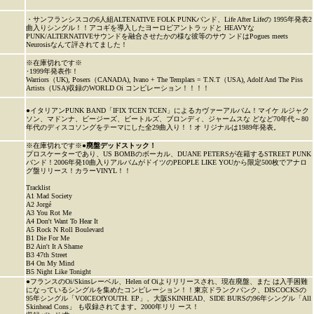
・サンフランシスコの6人組ALTENATIVE FOLK PUNKバンド、Life After Lifeの 1995年発表2
曲入りシングル！！アコギを導入したヨーロピアントラッドと HEAVYな
PUNK/ALTERNATIVEサウンドを融合させたかの様な彼等のサウ ンドはPogues meets
Neurosisなんて評されてました！
※在庫切れです※
･1999年発表作！
Warriors（UK), Posers（CANADA), Ivano + The Templars = T.N.T（USA), Adolf And The Piss
Artists（USA)収録のWORLD Oi コンピレーション！！！！
●イタリアンPUNK BAND「IFIX TCEN TCEN」によるカヴァーアルバム！マイケ ルジャク
ソン、マドンナ、ビージーズ、ビートルズ、ブロンディ、ジャームスな どなど70年代～80
年代のディスコソングをテーマにした全29曲入り！！オ リジナルは1989年発表。
※在庫切れです※●
廃盤デッドストック！
プロスケーターであり、US BOMBのボーカル、DUANE PETERSが在籍するSTREET PUNK
バンド！2006年発10曲入りアルバムがドイツのPEOPLE LIKE YOUから限定500枚でアナロ
グ盤リリース！カラーVINYL！！
Tracklist
A1 Mad Society
A2 Jorgé
A3 You Rot Me
A4 Don't Want To Hear It
A5 Rock N Roll Boulevard
B1 Die For Me
B2 Ain't It A Shame
B3 47th Street
B4 On My Mind
B5 Night Like Tonight
●フランスのOi/Skinsレーベル、Helen of Oiよりリリースされ、現在廃盤、また は入手困難
になっているシングルを集めたコンピレーション！！東京ドランクパンク、DISCOCKSの
95年シングル「VOICEOfYOUTH. EP」、大阪SKINHEAD、SIDE BURSの96年シングル「All
Skinhead Cons」 も収録されてます。2000年リリ ース！