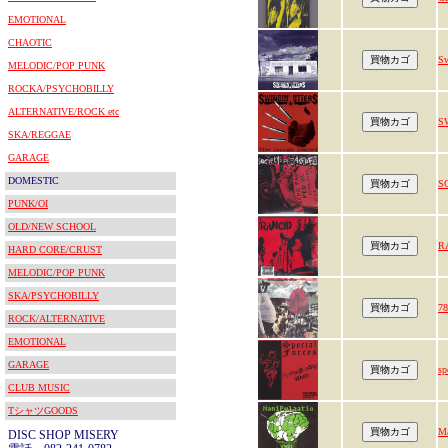
EMOTIONAL
CHAOTIC
Sw
MELODIC/POP PUNK
ROCKA/PSYCHOBILLY
ALTERNATIVE/ROCK etc
S
SKA/REGGAE
GARAGE
DOMESTIC
S
PUNK/OI
OLD/NEW SCHOOL
R
HARD CORE/CRUST
MELODIC/POP PUNK
SKA/PSYCHOBILLY
78
ROCK/ALTERNATIVE
EMOTIONAL
GARAGE
sp
CLUB MUSIC
TシャツGOODS
Ma
DISC SHOP MISERY