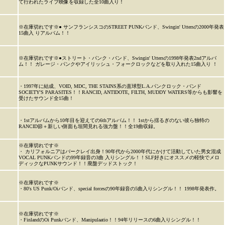
て行われたライブ映像を収録した全10曲入り！
※在庫切れです※● サンフランシスコのSTREET PUNKバンド、Swingin' Uttersの2000年発表
15曲入 りアルバム！！
※在庫切れです※●ストリート・パンク・バンド、Swingin' Uttersの1998年発表2ndアルバ
ム！！ ガレージ・パンクやアイリッシュ・フォークロックなどを取り入れた15曲入り ！
・1997年に結成、VOID, MDC, THE STAINS系の直球型L.A.パンクロック・バンド
SOCIETY'S PARASITES！！RANCID, ANTIDOTE, FILTH, MUDDY WATERS等からも影響を
受けたサウンド全15曲！
・1stアルバムから10年目を迎えての6thアルバム！！ 1stから揺るぎのない彼ら独特の
RANCID節＋新しい側面も垣間見れる強力盤！！全19曲収録。
※在庫切れです※
・ カリフォルニアはバークレイ出身！90年代から2000年代にかけて活動していた男女混成
VOCAL PUNKバンドの99年録音の3曲 入りシングル！！SLF好きにオススメの軽快でメロ
ディックなPUNKサウンド！！廃盤デッドストック！
※在庫切れです※
・80's US Punk/Oiバンド、special forcesの90年録音の5曲入りシングル！！ 1998年発表作。
※在庫切れです※
・FinlandのOi Punkバンド、Manipulaatio！！94年リリースの6曲入りシングル！！