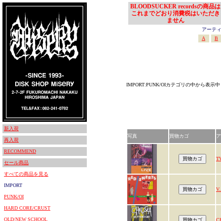
BLOODSUCKER recordsの商品は
これまでどおり消費税はいただき
ません
アーティスト
A
B
IMPORT:PUNK/OIカテゴリの中から表示中
新入荷
写真
買物カゴ
ア
再入荷
RECOMMEND
T
セール商品
すべての商品を見る
IMPORT
V.
PUNK/OI
HARD CORE/CRUST
OLD/NEW SCHOOL
C