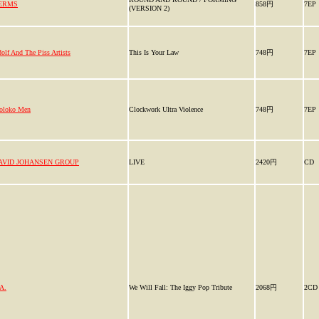
ERMS
858円
7EP
(VERSION 2)
olf And The Piss Artists
This Is Your Law
748円
7EP
oloko Men
Clockwork Ultra Violence
748円
7EP
AVID JOHANSEN GROUP
LIVE
2420円
CD
A.
We Will Fall: The Iggy Pop Tribute
2068円
2CD