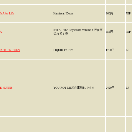
fe After Life
Harrahya / Doors
660円
7EP
Kill All The Boyscouts Volume 1 ※在庫
A.
858円
7EP
切れです※
FIX TCEN TCEN
LIQUID PARTY
1760円
LP
IE HUNNS
YOU ROT ME※在庫切れです※
2420円
LP