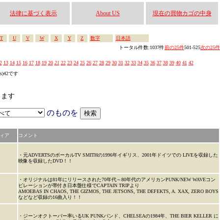
法律に基づく表示
About US
現在の買物カゴの中身
T
U
V
W
X
Y
Z
数字
日本語
トータル件数:1037件
前の25件
501-525
次の25件
2
13
14
15
16
17
18
19
20
21
22
23
24
25
26
27
28
29
30
31
32
33
34
35
36
37
38
39
40
41
42
es)42です
します
のものを
ィア
コメント
・元ADVERTSのボーカルTV SMITHの1996年イギリス、2001年ドイツでの LIVEを収録した
映像を収録したDVD！！
・オリジナルは81年にリリースされた70年代～80年代のアメリカンPUNK/NEW WAVEコン
ピレーションが帯付き日本盤仕様でCAPTAIN TRIPより
AMOEBAS IN CHAOS, THE GIZMOS, THE JETSONS, THE DEFEKTS, A. XAX, ZERO BOYS
などなど収録の16曲入り！！
・ジーンオクトーバー率いるUK PUNKバンド、CHELSEAの1984年、THE BIER KELLER に