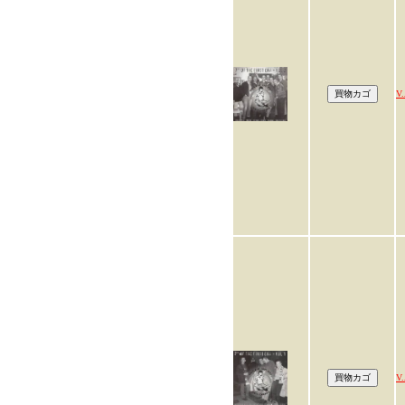
V.
V.