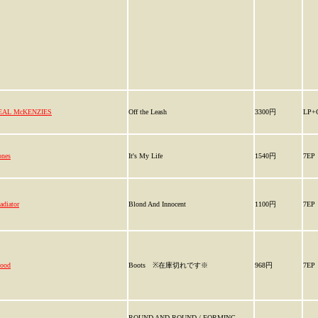
EAL McKENZIES
Off the Leash
3300円
LP+
nes
It's My Life
1540円
7EP
adiator
Blond And Innocent
1100円
7EP
ood
Boots ※在庫切れです※
968円
7EP
ROUND AND ROUND / FORMING