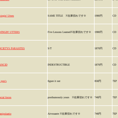
ingin' Utters
SAME TITLE ※在庫切れです※
1980円
CD
WINGIN' UTTERS
Five Lessons Learned※在庫切れです※
1980円
CD
OCIETYS PARASITES
S/T
1870円
CD
ANCID
INDESTRUCTIBLE
1870円
CD
 rpm's
figure it out
858円
7EP
ecial forces
posthumously yours ※在庫切れです※
748円
7EP
nipulaatio‎
Aivosaaste ※在庫切れです※
748円
7EP