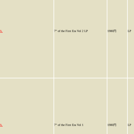
A.
7" of the First Era Vol 2 LP
1980円
LP
A.
7" of the First Era Vol 1
1980円
LP