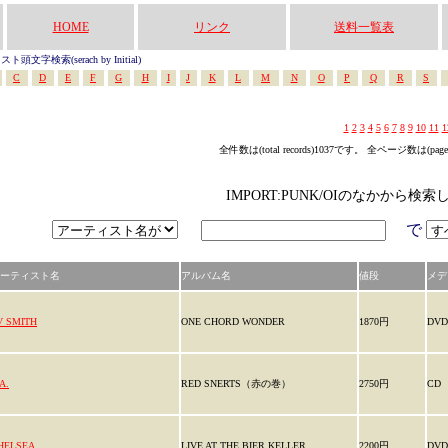
HOME
リンク
送料一覧表
頭文字検索(serach by Initial)
C
D
E
F
G
H
I
J
K
L
M
N
O
P
Q
R
S
1
2
3
4
5
6
7
8
9
10
11
1
全件数は(total records)1037です。 全ページ数は(pag
IMPORT:PUNK/OIのなかから検索
で
ーティスト名
アルバム名
値段
メデ
V SMITH
ONE CHORD WONDER
1870円
DVD
A.
RED SNERTS（赤の巻）
2750円
CD
HELSEA
LIVE AT THE BIER KELLER
2200円
DVD