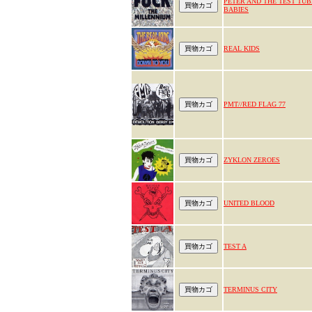
PETER AND THE TEST TUB
BABIES
REAL KIDS
PMT//RED FLAG 77
ZYKLON ZEROES
UNITED BLOOD
TEST A
TERMINUS CITY