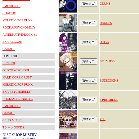
GERMS
EMOTIONAL
CHAOTIC
MELODIC/POP PUNK
DRONES
ROCKA/PSYCHOBILLY
ALTERNATIVE/ROCK etc
SKA/REGGAE
Dickies
GARAGE
DOMESTIC
BILLY IDOL
PUNK/OI
OLD/NEW SCHOOL
HARD CORE/CRUST
BUZZCOCKS
MELODIC/POP PUNK
SKA/PSYCHOBILLY
ROCK/ALTERNATIVE
4 PROMILLE
EMOTIONAL
GARAGE
V.A.
CLUB MUSIC
TシャツGOODS
DISC SHOP MISERY