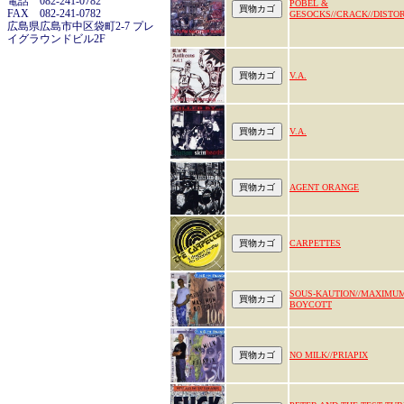
電話 082-241-0782
POBEL &
FAX 082-241-0782
GESOCKS//CRACK//DISTO
広島県広島市中区袋町2-7 プレ
イグラウンドビル2F
V.A.
V.A.
AGENT ORANGE
CARPETTES
SOUS-KAUTION//MAXIMU
BOYCOTT
NO MILK//PRIAPIX