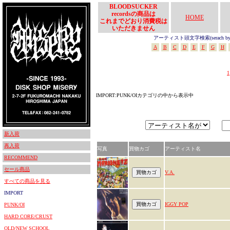
BLOODSUCKER
recordsの商品は
HOME
これまでどおり消費税は
いただきません
アーティスト頭文字検索(serach by In
A
B
C
D
E
F
G
H
1
IMPORT:PUNK/OIカテゴリの中から表示中
新入荷
再入荷
写真
買物カゴ
アーティスト名
RECOMMEND
セール商品
V.A.
すべての商品を見る
IMPORT
IGGY POP
PUNK/OI
HARD CORE/CRUST
OLD/NEW SCHOOL