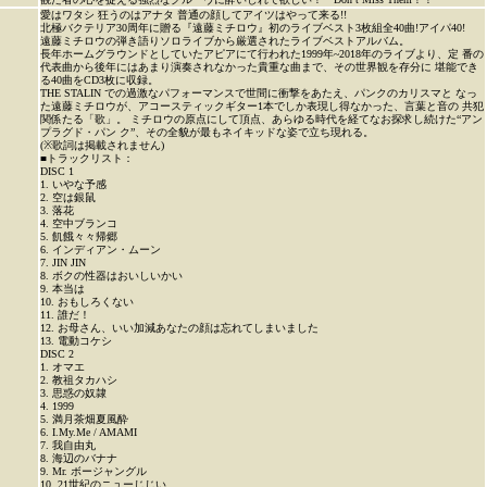
愛はワタシ 狂うのはアナタ 普通の顔してアイツはやって来る!!
北極バクテリア30周年に贈る『遠藤ミチロウ』初のライブベスト3枚組全40曲!アイパ40!
遠藤ミチロウの弾き語りソロライブから厳選されたライブベストアルバム。
長年ホームグラウンドとしていたアピアにて行われた1999年~2018年のライブより、定 番の
代表曲から後年にはあまり演奏されなかった貴重な曲まで、その世界観を存分に 堪能でき
る40曲をCD3枚に収録。
THE STALIN での過激なパフォーマンスで世間に衝撃をあたえ、パンクのカリスマと なっ
た遠藤ミチロウが、アコースティックギター1本でしか表現し得なかった、言葉と音の 共犯
関係たる「歌」。 ミチロウの原点にして頂点、あらゆる時代を経てなお探求し続けた“アン
プラグド・パン ク”、その全貌が最もネイキッドな姿で立ち現れる。
(※歌詞は掲載されません)
■トラックリスト：
DISC 1
1. いやな予感
2. 空は銀鼠
3. 落花
4. 空中ブランコ
5. 飢餓々々帰郷
6. インディアン・ムーン
7. JIN JIN
8. ボクの性器はおいしいかい
9. 本当は
10. おもしろくない
11. 誰だ！
12. お母さん、いい加減あなたの顔は忘れてしまいました
13. 電動コケシ
DISC 2
1. オマエ
2. 教祖タカハシ
3. 思惑の奴隷
4. 1999
5. 満月茶畑夏風酔
6. I.My.Me / AMAMI
7. 我自由丸
8. 海辺のバナナ
9. Mr. ボージャングル
10. 21世紀のニューじじい