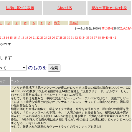
法律に基づく表示
About US
現在の買物カゴの中身
T
U
V
W
X
Y
Z
数字
日本語
トータル件数:1028件
前の25件
26-50
次の25件
2
13
14
15
16
17
18
19
20
21
22
23
24
25
26
27
28
29
30
31
32
33
34
35
36
37
38
39
40
41
42
es)42です
索します
のものを
ィア
コメント
アメリカ暗黒地下世界パンクシーンが産んだロック史上最大の伝説の流血モンスター、GG
ALLIN。GGの数多い珠玉の名曲群を全14曲に厳選し『流血ブリザード』がカヴァーした、
おそらく世界初究極のトリビュート・アルバムが実現!
そして、それは月並みな、単純な完全コピー・カバー・アルバムではなく、流血ブリザー
ドによって独特な解釈と絶妙なオリジナル・アレンジ・サウンドに血肉化された、興味深
い注目作品となった。
醜悪に満ちた全裸の肉体で、歯をマイクで砕き、全身を大流血させ、顔に自分の糞尿を塗
り捲り、「ロックンロールの本質」を、「人間の正体」を見せるため、破壊的人生を突き
進んだ、一人の孤独なる人間GG ALLINの意志を引き継ぐ、究極なる最大最愛のリスペクト
作品。 「俺が死んでも俺の魂は生き続けるんだ。俺の血は この世に残り ロックンロールの
血となる。」by GG ALLIN
そして、厳選された珠玉のカヴァートラックのラインナップを見よ!!