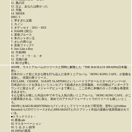
11. 風の日
12. 父よ、あなたは偉かった
13. 月蝕
14. MISER
DISC 3
1. 早すぎた父親
2. カノン
3. オデッセイ・2011・SEX
4. NAMIE (浪江)
5. 原発ブルース
6. 冬のシャボン玉
7. オレの周りは
8. 音泉ファック!!
9. Just Like a Boy
10. 午前0時
11. ア・イ・ウ・エ・オ
12. 天国の扉
13. 仰げば尊し
2010年、ラストアルバムのリリースと同時に解散した『THE BACILLUS BRAINS(日本脳
炎)』。
日本のロック史に大きな楔を打ち込んだ名作ミニアルバム「HONG KONG CAFE」が楽曲を
追加し、待望の再リリース。
EXCLAIM、CHARM、SLIGHT SLAPPERSというハードコアオールスターのメンバーが、
日本語のロックを演るというコンセプトで結成された日本脳炎。その活動はアンダーグラ
ウンドに留まらず、メジャーデビューまで果たし、ここ日本に本物のロックの風を再度吹
き込ませた。
そんな彼らが残した作品の中で今でも人気の高いミニアルバム「HONG KONG CAFE」がこ
の度再発される。CDに加え、初めてのアナログフォーマットでのリリースも嬉しいとこ
ろ。
2003年にKAKUBARHYTHMから7インチとしてリリースされて即完売、翌年にはStiffeen
RecordsからCDでリリースされたBREAKfASTとのスプリット作品の楽曲が追加収録されて
いる。
■トラックリスト：
01.香港cafe
02.マスターベーション
03.う.る.さ.い奴等
04.100%の退屈