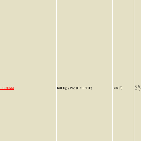
カセ
IP CREAM
Kill Ugly Pop (CASETTE)
3080円
ープ