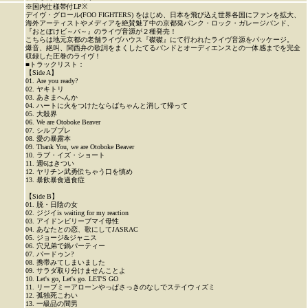
※国内仕様帯付LP※
デイヴ・グロール(FOO FIGHTERS) をはじめ、日本を飛び込え世界各国にファンを拡大、
海外アーティストやメディアを絶賛魅了中の京都発パンク・ロック・ガレージバンド、
『おとぼけビ～バ～』のライヴ音源が２種発売！
こちらは地元京都の老舗ライヴハウス『磔磔』にて行われたライヴ音源をパッケージ。
爆音、絶叫、関西弁の歌詞をまくしたてるバンドとオーディエンスとの一体感までを完全
収録した圧巻のライヴ！
■トラックリスト：
【Side A】
01. Are you ready?
02. ヤキトリ
03. あきまへんか
04. ハートに火をつけたならばちゃんと消して帰って
05. 大殺界
06. We are Otoboke Beaver
07. シルブプレ
08. 愛の暴露本
09. Thank You, we are Otoboke Beaver
10. ラブ・イズ・ショート
11. 週6はきつい
12. ヤリチン武勇伝ちゃう口を慎め
13. 暴飲暴食過食症
【Side B】
01. 脱・日陰の女
02. ジジイis waiting for my reaction
03. アイドンビリーブマイ母性
04. あなたとの恋、歌にしてJASRAC
05. ジョージ&ジャニス
06. 穴兄弟で鍋パーティー
07. パードゥン?
08. 携帯みてしまいました
09. サラダ取り分けませんことよ
10. Let's go, Let's go. LET'S GO
11. リーブミーアローンやっぱさっきのなしでステイウィズミ
12. 孤独死こわい
13. 一級品の間男