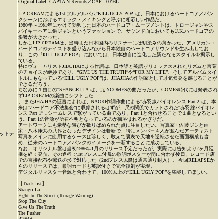
Original Label: CAPTAIN Records／CAP - 0016L
LIP CREAMによる1st フルアルバム“KILL UGLY POP”は、日本におけるハードコア／パン
クシーンにおけるエポック・メイキングと呼ぶに相応しい作品だ。
1980年～1981年にかけて勃興した日本のハードコア・ムーブメントは、トロージャンやス
パイキーヘアに鋲ジャンというファッションで、サウンド面においてもU.K.ハードコアの
影響が大きかった。
しかしLIP CREAMは、当時まだ日本国内のリスナーには馴染みの薄かった、アメリカン・
ハードコアのテイストを盛り込みながら日本独自のハードコアサウンドを生み出してお
り、この『KILL UGLY POP』においては、日本独自に進化した新たなるスタイルを掲示し
ている。
特にヴォーカリストJHAJHAによる作詞は、日本語と英語がリミックスされたリズムと言葉
のチョイスが絶妙であり、“GIVE US THE TRUTH”や“FOR MY LIFE”、そしてアルバムタイ
トルにもなっている“KILL UGLY POP”は、JHAJHAの作詞家として才気煥発を感じることが
できるだろう。
ちなみに１曲目の“SHANGRI-LA”は、元々COMESの曲だったが、COMES時代には発表され
ずLIP CREAMの楽曲にシフトした
。 またJHAJHAの証言によれば、NAOKI作詞作曲による“赤羽線バイオレンス Part 2”は、本
来は“ハードコア不法集会”に収録されるはずが、尺の関係でカットされた“赤羽線バイオレ
ンス Part 1”にシームレスで繋がっている曲であり、Part 1と合わせることで１曲となるとい
う。Part 1の音源が所在不明となっているのが悔やまれるかぎりだ。
アートワークにも豪勢な遊びが散りばめられた点に注目したい。写真家・佐藤ジンと画
家・八木康夫の共作となったデザインは斬新で、特にメンバー４人が並んだアーティスト
ットテ
写真をメインに使用するケースは珍しく、敢えて裏表で天地を逆転させた画面構成も含
め、従来のハードコア／パンクのイメージを一新することに成功している。
なお、オリジナル盤は当初1986年1月のリリース予定だったが、実際には告知より2ヶ月延
期を経て発売。その過程で1stプレスに付属の歌詞ポスターが間に合わず後日、レコード店
での直接配布や郵送の形で対応した（2ndプレス以降は通常通り封入）。 今回RELAPSEか
らのリリースでは、歌詞カードも英訳付きで完全復刻が実現。
デジタルリマスター音源と合わせて、100%以上の”KILL UGLY POP”を堪能してほしい。
【Track list】
Shangri-La
Fight In The Street (Teenage Warning)
Stop The City
Give Us The Truth
The Pusher
夕焼け