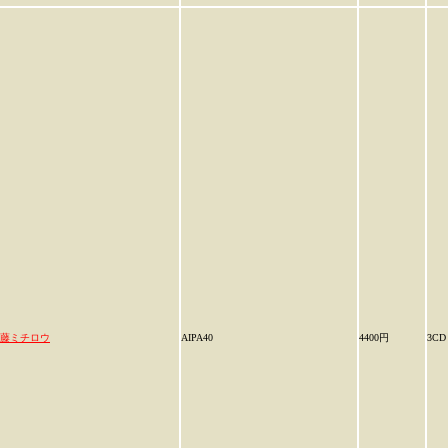
藤ミチロウ
AIPA40
4400円
3CD