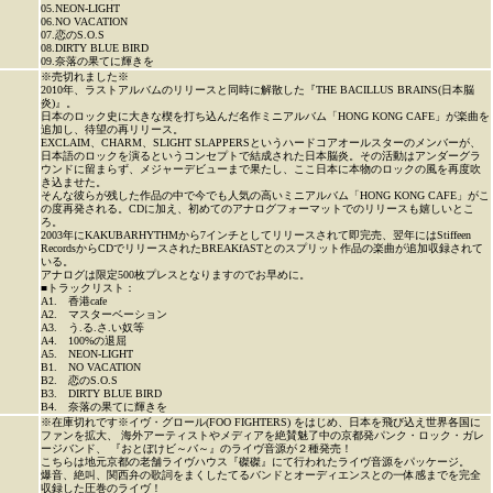
05.NEON-LIGHT
06.NO VACATION
07.恋のS.O.S
08.DIRTY BLUE BIRD
09.奈落の果てに輝きを
※売切れました※
2010年、ラストアルバムのリリースと同時に解散した『THE BACILLUS BRAINS(日本脳
炎)』。
日本のロック史に大きな楔を打ち込んだ名作ミニアルバム「HONG KONG CAFE」が楽曲を
追加し、待望の再リリース。
EXCLAIM、CHARM、SLIGHT SLAPPERSというハードコアオールスターのメンバーが、
日本語のロックを演るというコンセプトで結成された日本脳炎。その活動はアンダーグラ
ウンドに留まらず、メジャーデビューまで果たし、ここ日本に本物のロックの風を再度吹
き込ませた。
そんな彼らが残した作品の中で今でも人気の高いミニアルバム「HONG KONG CAFE」がこ
の度再発される。CDに加え、初めてのアナログフォーマットでのリリースも嬉しいとこ
ろ。
2003年にKAKUBARHYTHMから7インチとしてリリースされて即完売、翌年にはStiffeen
RecordsからCDでリリースされたBREAKfASTとのスプリット作品の楽曲が追加収録されて
いる。
アナログは限定500枚プレスとなりますのでお早めに。
■トラックリスト：
A1. 香港cafe
A2. マスターベーション
A3. う.る.さ.い奴等
A4. 100%の退屈
A5. NEON-LIGHT
B1. NO VACATION
B2. 恋のS.O.S
B3. DIRTY BLUE BIRD
B4. 奈落の果てに輝きを
※在庫切れです※イヴ・グロール(FOO FIGHTERS) をはじめ、日本を飛び込え世界各国に
ファンを拡大、 海外アーティストやメディアを絶賛魅了中の京都発パンク・ロック・ガレ
ージバンド、 『おとぼけビ～バ～』のライヴ音源が２種発売！
こちらは地元京都の老舗ライヴハウス『磔磔』にて行われたライヴ音源をパッケージ。
爆音、絶叫、関西弁の歌詞をまくしたてるバンドとオーディエンスとの一体感までを完全
収録した圧巻のライヴ！