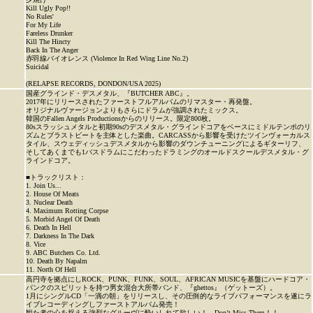
Kill Ugly Pop!!
No Rules'
For My Life
Fareless Drunker
Kill The Hincty
Back In The Anger
赤羽線バイオレンス (Violence In Red Wing Line No.2)
Suicidal
(RELAPSE RECORDS, DONDON/USA 2025)
国産グラインド・デスメタル、『BUTCHER ABC』。
2017年にリリースされたファーストフルアルバムのリマスター・再発盤。
オリジナルヴァージョンよりもさらにドラムが強調されたミックス。
韓国のFallen Angels Productionsからのリリース。限定800枚。
80sスラッシュメタルと初期90sのデスメタル・グラインドコアをベースにミドルテンポのリ
ズムとブラストビートを主体とした楽曲。CARCASSから影響を受けたツインヴォーカルス
タイル、スウェディッシュデスメタルから影響のダウンチューニングによるギターリフ、
そしてあくまでも1バスドラムにこだわったドラミングのオールドスクールデスメタル・グ
ラインドコア。
■トラックリスト：
1. Join Us...
2. House Of Meats
3. Nuclear Death
4. Maximum Rotting Corpse
5. Morbid Angel Of Death
6. Death In Hell
7. Darkness In The Dark
8. Vice
9. ABC Butchers Co. Ltd.
10. Death By Napalm
11. North Of Hell
高円寺を拠点にしROCK、PUNK、FUNK、SOUL、AFRICAN MUSICを基盤にハードコア・
パンクのスピリットを持つ男女混合大所帯バンド、『ghettos』（ゲットーズ）。
1月にシングルCD「一滴の朝」をリリースし、その圧倒的なライブパフォーマンスを遂にラ
イブレコーディングしファーストアルバム発売！
観た者の心を捉える強烈なグルーヴに酔いしれて欲しい！ Don’t Miss Them！！