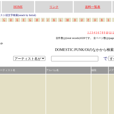
HOME
リンク
送料一覧表
頭文字検索(serach by Initial)
C
D
E
F
G
H
I
J
K
L
M
N
O
P
Q
R
S
1
2
3
4
5
6
7
8
9
10
11
1
全件数は(total records)1028です。 全ページ数は(pag
示中
DOMESTIC:PUNK/OIのなかから検
で
ーティスト名
アルバム名
値段
メデ