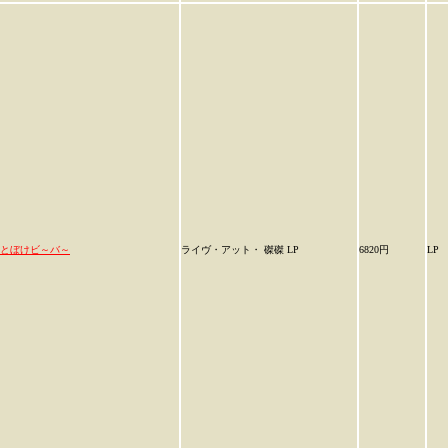
とぼけビ～バ～
ライヴ・アット・ 磔磔 LP
6820円
LP