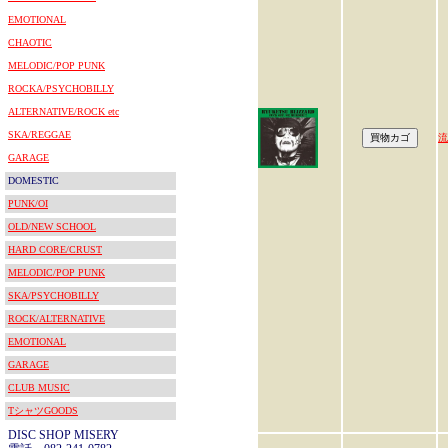
EMOTIONAL
CHAOTIC
MELODIC/POP PUNK
ROCKA/PSYCHOBILLY
ALTERNATIVE/ROCK etc
SKA/REGGAE
流
GARAGE
DOMESTIC
PUNK/OI
OLD/NEW SCHOOL
HARD CORE/CRUST
MELODIC/POP PUNK
SKA/PSYCHOBILLY
ROCK/ALTERNATIVE
EMOTIONAL
GARAGE
CLUB MUSIC
TシャツGOODS
DISC SHOP MISERY