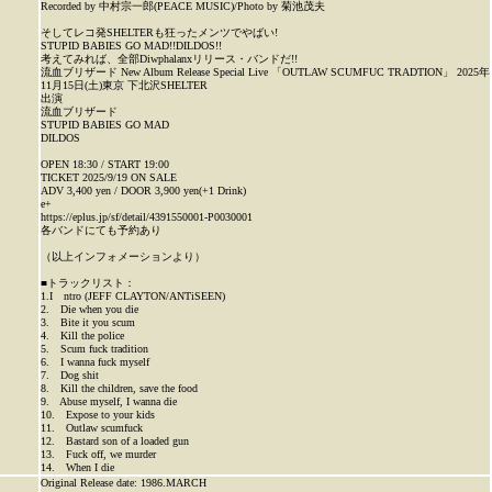
Recorded by 中村宗一郎(PEACE MUSIC)/Photo by 菊池茂夫
そしてレコ発SHELTERも狂ったメンツでやばい!
STUPID BABIES GO MAD!!DILDOS!!
考えてみれば、全部Diwphalanxリリース・バンドだ!!
流血ブリザード New Album Release Special Live 「OUTLAW SCUMFUC TRADTION」 2025年
11月15日(土)東京 下北沢SHELTER
出演
流血ブリザード
STUPID BABIES GO MAD
DILDOS
OPEN 18:30 / START 19:00
TICKET 2025/9/19 ON SALE
ADV 3,400 yen / DOOR 3,900 yen(+1 Drink)
e+
https://eplus.jp/sf/detail/4391550001-P0030001
各バンドにても予約あり
（以上インフォメーションより）
■トラックリスト：
1.I ntro (JEFF CLAYTON/ANTiSEEN)
2. Die when you die
3. Bite it you scum
4. Kill the police
5. Scum fuck tradition
6. I wanna fuck myself
7. Dog shit
8. Kill the children, save the food
9. Abuse myself, I wanna die
10. Expose to your kids
11. Outlaw scumfuck
12. Bastard son of a loaded gun
13. Fuck off, we murder
14. When I die
Original Release date: 1986.MARCH