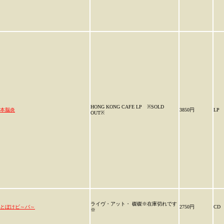
HONG KONG CAFE LP ※SOLD
本脳炎
3850円
LP
OUT※
ライヴ・アット・ 磔磔※在庫切れです
とぼけビ～バ～
2750円
CD
※