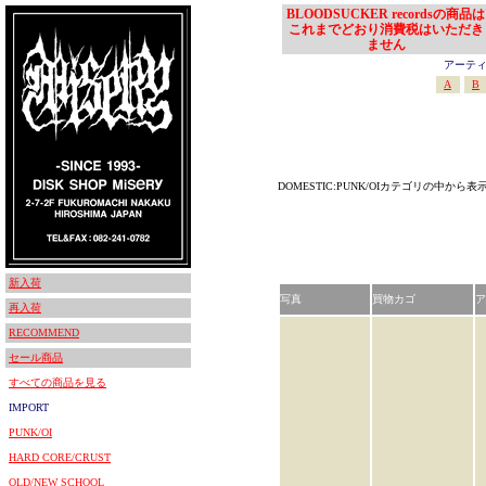
BLOODSUCKER recordsの商品は
これまでどおり消費税はいただき
ません
アーティスト
A
B
DOMESTIC:PUNK/OIカテゴリの中から表
新入荷
写真
買物カゴ
ア
再入荷
RECOMMEND
セール商品
すべての商品を見る
IMPORT
PUNK/OI
HARD CORE/CRUST
OLD/NEW SCHOOL