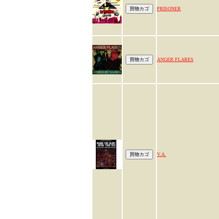
PRISONER
ANGER FLARES
V.A.