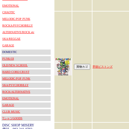
EMOTIONAL
CHAOTIC
MELODIC/POP PUNK
ROCKA/PSYCHOBILLY
ALTERNATIVE/ROCK etc
SKA/REGGAE
GARAGE
DOMESTIC
PUNK/OI
OLD/NEW SCHOOL
早朝ピストンズ
HARD CORE/CRUST
MELODIC/POP PUNK
SKA/PSYCHOBILLY
ROCK/ALTERNATIVE
EMOTIONAL
GARAGE
CLUB MUSIC
TシャツGOODS
DISC SHOP MISERY