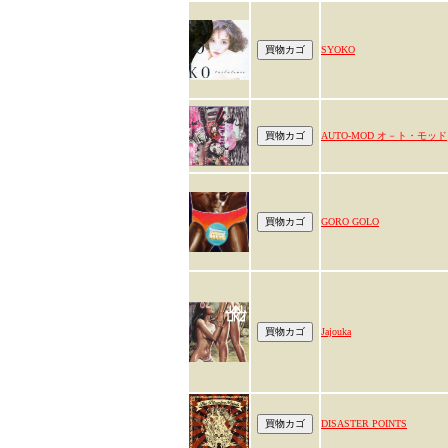
SYOKO
AUTO-MOD オ－ト・モッド
GORO GOLO
Jajouka
DISASTER POINTS