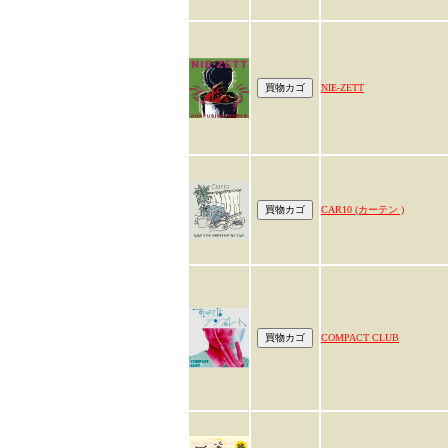
NIE-ZETT
CAR10 (カーテン )
COMPACT CLUB