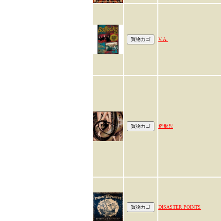
V.A.
奇形児
DISASTER POINTS