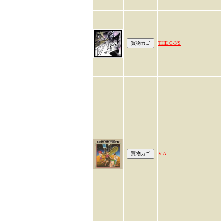
THE C-3'S
V.A.