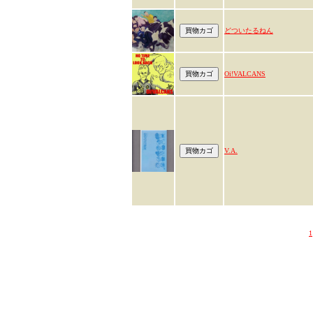
どついたるねん
Oi!VALCANS
V.A.
1