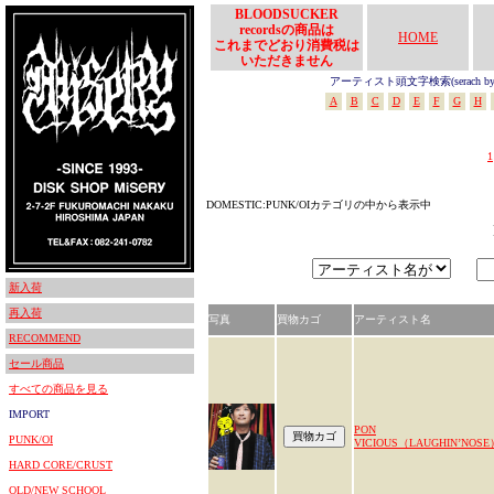
BLOODSUCKER
recordsの商品は
HOME
これまでどおり消費税は
いただきません
アーティスト頭文字検索(serach by In
A
B
C
D
E
F
G
H
1
DOMESTIC:PUNK/OIカテゴリの中から表示中
新入荷
再入荷
写真
買物カゴ
アーティスト名
RECOMMEND
セール商品
すべての商品を見る
IMPORT
PON
PUNK/OI
VICIOUS（LAUGHIN’NOSE
HARD CORE/CRUST
OLD/NEW SCHOOL