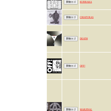
KURRAKA
CRIATURAS
DEATH
OFF!
MARJINAL