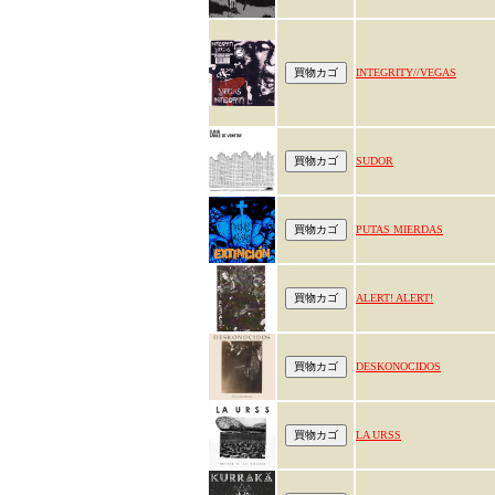
INTEGRITY//VEGAS
SUDOR
PUTAS MIERDAS
ALERT! ALERT!
DESKONOCIDOS
LA URSS