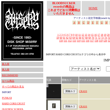
BLOODSUCKER
recordsの商品は
HOME
これまでどおり消費税は
いただきません
アーティスト頭文字検索(serach by In
A
B
C
D
E
F
G
H
1
2
3
4
5
6
7
8
9
10
11
12
13
14
15
16
17
18
19
20
59
60
61
62
63
64
65
66
67
68
69
70
71
72
73
74
75
110
111
112
113
114
115
116
117
118
119
120
1
IMPORT:HARD CORE/CRUSTカテゴリの中から表示中
IM
新入荷
再入荷
RECOMMEND
写真
買物カゴ
アーティスト名
セール商品
すべての商品を見る
CRASS
IMPORT
PUNK/OI
HARD CORE/CRUST
CRASS
OLD/NEW SCHOOL