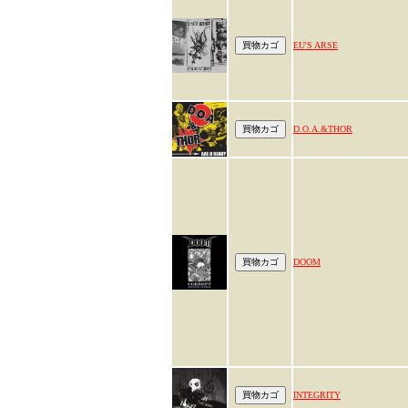
EU'S ARSE
D.O.A.&THOR
DOOM
INTEGRITY