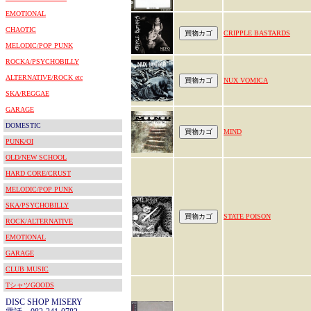
EMOTIONAL
CHAOTIC
CRIPPLE BASTARDS
MELODIC/POP PUNK
ROCKA/PSYCHOBILLY
ALTERNATIVE/ROCK etc
NUX VOMICA
SKA/REGGAE
GARAGE
DOMESTIC
MIND
PUNK/OI
OLD/NEW SCHOOL
HARD CORE/CRUST
MELODIC/POP PUNK
SKA/PSYCHOBILLY
STATE POISON
ROCK/ALTERNATIVE
EMOTIONAL
GARAGE
CLUB MUSIC
TシャツGOODS
DISC SHOP MISERY