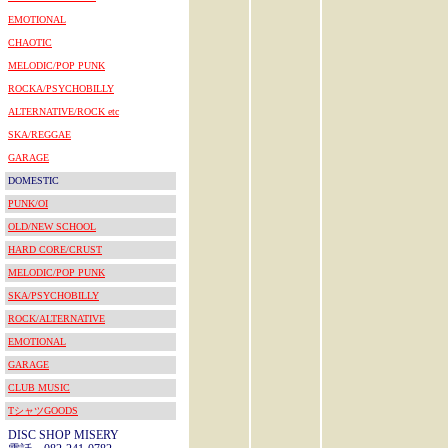
EMOTIONAL
CHAOTIC
MELODIC/POP PUNK
ROCKA/PSYCHOBILLY
ALTERNATIVE/ROCK etc
SKA/REGGAE
GARAGE
DOMESTIC
PUNK/OI
OLD/NEW SCHOOL
HARD CORE/CRUST
MELODIC/POP PUNK
SKA/PSYCHOBILLY
ROCK/ALTERNATIVE
EMOTIONAL
GARAGE
CLUB MUSIC
TシャツGOODS
DISC SHOP MISERY