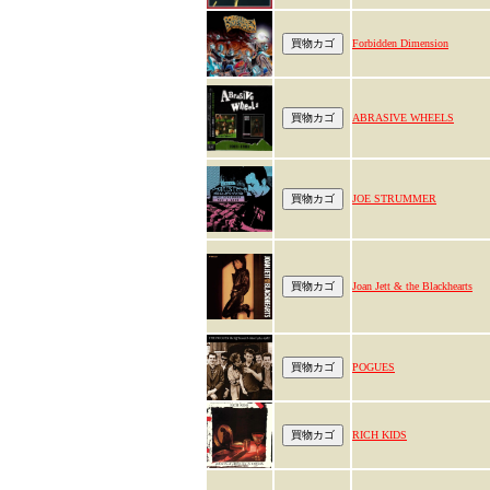
Forbidden Dimension
ABRASIVE WHEELS
JOE STRUMMER
Joan Jett & the Blackhearts
POGUES
RICH KIDS