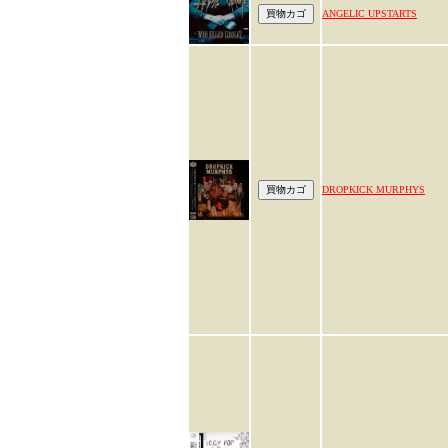
ANGELIC UPSTARTS
DROPKICK MURPHYS