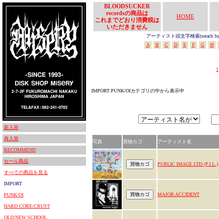
BLOODSUCKER
recordsの商品は
HOME
これまでどおり消費税は
いただきません
アーティスト頭文字検索(serach by In
A
B
C
D
E
F
G
H
1
IMPORT:PUNK/OIカテゴリの中から表示中
新入荷
再入荷
写真
買物カゴ
アーティスト名
RECOMMEND
セール商品
PUBLIC IMAGE LTD (P.I.L.)
すべての商品を見る
IMPORT
MAJOR ACCIDENT
PUNK/OI
HARD CORE/CRUST
OLD/NEW SCHOOL