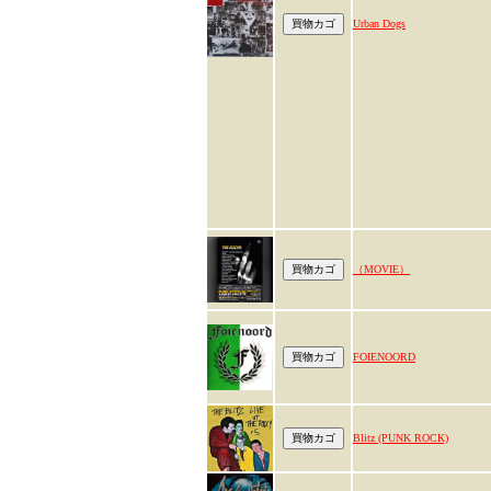
Urban Dogs
（MOVIE）
FOIENOORD
Blitz (PUNK ROCK)