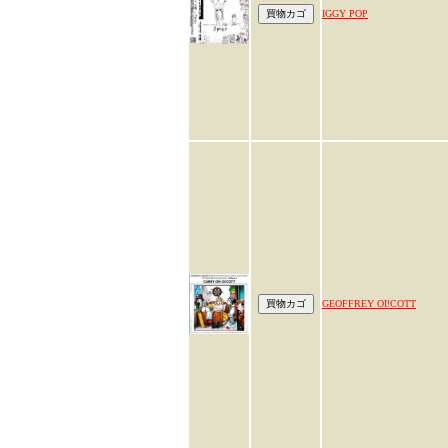
IGGY POP
GEOFFREY OI!COTT