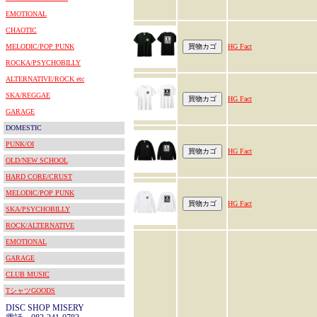
EMOTIONAL
CHAOTIC
MELODIC/POP PUNK
HG Fact
ROCKA/PSYCHOBILLY
ALTERNATIVE/ROCK etc
SKA/REGGAE
HG Fact
GARAGE
DOMESTIC
PUNK/OI
HG Fact
OLD/NEW SCHOOL
HARD CORE/CRUST
MELODIC/POP PUNK
HG Fact
SKA/PSYCHOBILLY
ROCK/ALTERNATIVE
EMOTIONAL
GARAGE
CLUB MUSIC
TシャツGOODS
DISC SHOP MISERY