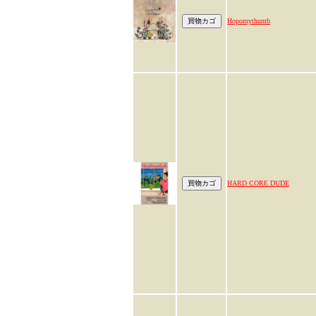
Hopomythumb
HARD CORE DUDE