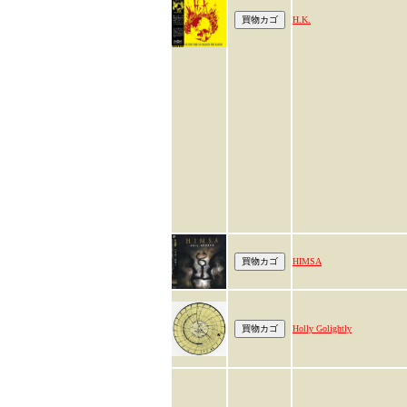
H.K.
HIMSA
Holly Golightly