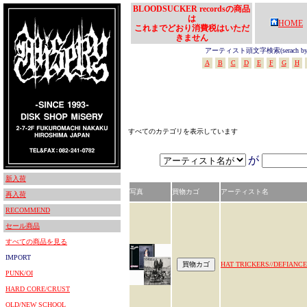
BLOODSUCKER recordsの商品
は
HOME
これまでどおり消費税はいただ
きません
アーティスト頭文字検索(serach by In
A
B
C
D
E
F
G
H
すべてのカテゴリを表示しています
が
新入荷
写真
買物カゴ
アーティスト名
再入荷
RECOMMEND
セール商品
すべての商品を見る
IMPORT
HAT TRICKERS//DEFIANCE
PUNK/OI
HARD CORE/CRUST
OLD/NEW SCHOOL