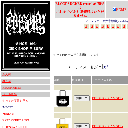
BLOODSUCKER recordsの商品
は
HOME
これまでどおり消費税はいただ
きません
アーティスト頭文字検索(serach by In
A
B
C
D
E
F
G
H
すべてのカテゴリを表示しています
が
新入荷
写真
買物カゴ
アーティスト名
再入荷
RECOMMEND
セール商品
RECORD SHOP MISERY
すべての商品を見る
IMPORT
PUNK/OI
HARD CORE/CRUST
RECORD SHOP MISERY
OLD/NEW SCHOOL