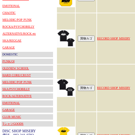
EMOTIONAL
CHAOTIC
MELODIC/POP PUNK
ROCKA/PSYCHOBILLY
ALTERNATIVE/ROCK etc
RECORD SHOP MISERY
SKA/REGGAE
GARAGE
DOMESTIC
PUNK/OI
OLD/NEW SCHOOL
HARD CORE/CRUST
MELODIC/POP PUNK
RECORD SHOP MISERY
SKA/PSYCHOBILLY
ROCK/ALTERNATIVE
EMOTIONAL
GARAGE
CLUB MUSIC
TシャツGOODS
DISC SHOP MISERY