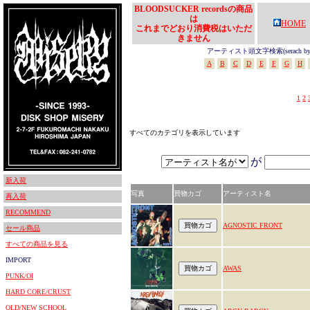
BLOODSUCKER recordsの商品
は
HOME
これまでどおり消費税はいただ
きません
アーティスト頭文字検索(serach by In
A
B
C
D
E
F
G
H
1
2
すべてのカテゴリを表示しています
が
新入荷
写真
買物カゴ
アーティスト名
再入荷
RECOMMEND
AGNOSTIC FRONT
セール商品
すべての商品を見る
IMPORT
AWAS
PUNK/OI
HARD CORE/CRUST
OLD/NEW SCHOOL