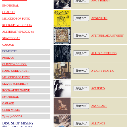
ARGY BARGY
EMOTIONAL
CHAOTIC
ABSENTEES
MELODIC/POP PUNK
ROCKA/PSYCHOBILLY
ALTERNATIVE/ROCK etc
ATTITUDE ADJUSTMENT
SKA/REGGAE
GARAGE
DOMESTIC
ALL IS SUFFERING
PUNK/OI
OLD/NEW SCHOOL
HARD CORE/CRUST
A LIGHT IN ATTIC
MELODIC/POP PUNK
SKA/PSYCHOBILLY
ACURSED
ROCK/ALTERNATIVE
EMOTIONAL
GARAGE
ASSAILANT
CLUB MUSIC
TシャツGOODS
DISC SHOP MISERY
ALLIANCE