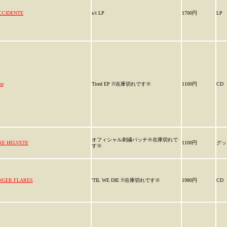
CCIDENTE
s/t LP
1700円
LP
he
Tired EP ※在庫切れです※
1100円
CD
オフィシャル刺繍パッチ※在庫切れで
XE HELVETE
1100円
グッ
す※
NGER FLARES
'TIL WE DIE ※在庫切れです※
1980円
CD