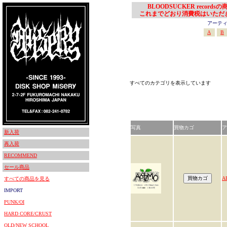
BLOODSUCKER records
これまでどおり消費税はいただ
アーティスト
A
B
すべてのカテゴリを表示しています
写真
買物カゴ
ア
新入荷
再入荷
RECOMMEND
セール商品
A
すべての商品を見る
IMPORT
PUNK/OI
HARD CORE/CRUST
OLD/NEW SCHOOL