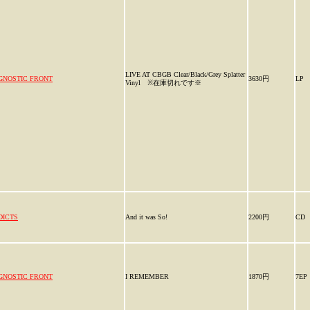
LIVE AT CBGB Clear/Black/Grey Splatter
GNOSTIC FRONT
3630円
LP
Vinyl ※在庫切れです※
DICTS
And it was So!
2200円
CD
GNOSTIC FRONT
I REMEMBER
1870円
7EP