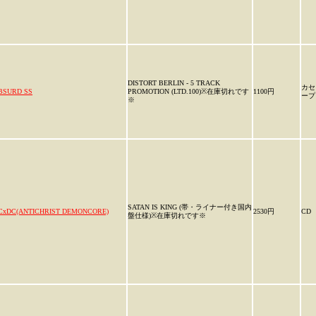
DISTORT BERLIN - 5 TRACK
カセ
BSURD SS
PROMOTION (LTD.100)※在庫切れです
1100円
ープ
※
SATAN IS KING (帯・ライナー付き国内
CxDC(ANTICHRIST DEMONCORE)
2530円
CD
盤仕様)※在庫切れです※