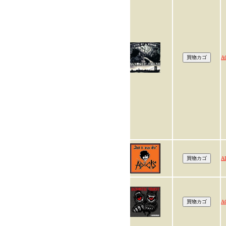
A
A
A