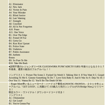
A1. Eliminator
A2. New Jack
A3. Victim In Pain
A4. Your Mistake
A5. Blind Justice
A6. Last Warning
A7. Strength
A8. Crucified
A9. All Is Not Forgotten
A10. Peace
A11. One Voice
B1. Over The Edge
B2. Friend Of Foe
B3. Gotta Go
B4. Riot Riot Upstart
B5. Police State
B6. Undertow
B7. Public Assistance
B8. Anthem
Bonus
B9. So Pure To Me
B10. Take Me Back
●説明不要のレジェンダリーUK CLOCKWORK PUNK"ADICTS"の約5 年振りとなる２０１７
年発表、通算11枚目のフルアルバム！！
ソングリスト 1. Picture The Scene 2. Fucked Up World 3. Talking Shit 4. If You Want It 5. Gospel
According To Me 6. Gimme Something To Do 7. Love Sick Baby 8. And It Was So 9. Deja Vu 10. I
Owe You 11. Wanna Be 12. You'll Be The Death Of Me
・Roger Miret率いるニューヨーク・ハードコア番長AGNOSTIC FRONTの、２０１９年ニュ
ーアルバム「GET LOUD!」に先駆けて の3曲入り先行シングルがUS/Bridge Nineよりリリー
ス！
限定カラー・ヴァイナル！ダウンロードコード付き！
ソングリスト
A1. I Remember
A2. Get Loud!
B1. You‘re Gonna Pay