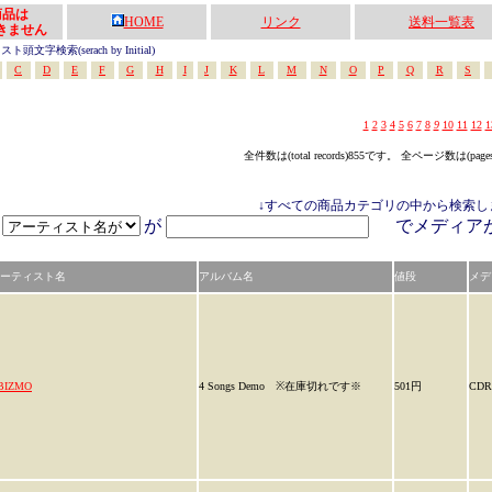
の商品は
HOME
リンク
送料一覧表
きません
頭文字検索(serach by Initial)
C
D
E
F
G
H
I
J
K
L
M
N
O
P
Q
R
S
1
2
3
4
5
6
7
8
9
10
11
12
1
全件数は(total records)855です。 全ページ数は(page
↓すべての商品カテゴリの中から検索し
が
でメディ
ーティスト名
アルバム名
値段
メデ
BIZMO
4 Songs Demo ※在庫切れです※
501円
CDR