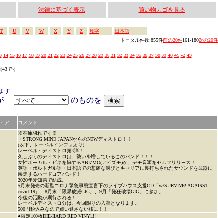
法律に基づく表示
買い物カゴを見る
T
U
V
W
X
Y
Z
数字
日本語
トータル件数:855件
前の20件
161-180
次の20件
3
14
15
16
17
18
19
20
21
22
23
24
25
26
27
28
29
30
31
32
33
34
35
36
37
38
39
40
41
42
43
s)43です
ます
アが
のものを
ィア
コメント
※在庫切れです※
・STRONG MIND JAPANからのNEWディストロ！！
(以下、レーベルインフォより)
レーベル・ディストロ第3弾！
久しぶりのディストロは、勢いを増しているこのバンド！！！
女性ボーカル・ビキを擁するABIZMO(アビズモ)が、デモ音源をセルフリリース！
英語・ポルトガル語・日本語での悲痛な叫びとキャリアに裏打ちされたサウンドを武器に
疾走するハードコアバンド！
2020年愛知県で結成。
5月末発売の新型コロナ緊急事態宣言下のライブハウス支援CD「va/SURVIVE! AGAINST
covid-19」、8月末「限界破滅GIG」、9月「発狂破壊GIG」に参加。
今後の活動が期待される！
レーベルディストロ分は、今回限りの入荷となります。
500円税込みなので買い逃さない様に！！
●限定100枚DIE-HARD RED VINYL!!