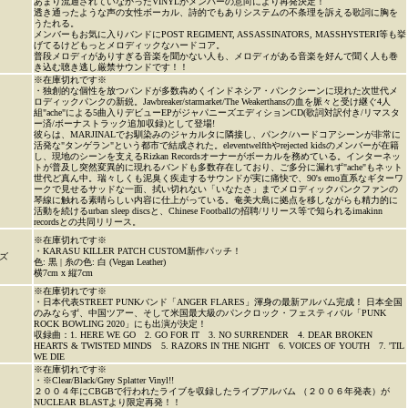
あまり流通されていなかったVINYLがメンバーの意向により再発決定！
透き通ったような声の女性ボーカル、詩的でもありシステムの不条理を訴える歌詞に胸を
うたれる。
メンバーもお気に入りバンドにPOST REGIMENT, ASSASSINATORS, MASSHYSTERI等も挙
げてるけどもっとメロディックなハードコア。
普段メロディがありすぎる音楽を聞かない人も、メロディがある音楽を好んで聞く人も巻
き込む聴き逃し厳禁サウンドです！！
※在庫切れです※
・独創的な個性を放つバンドが多数犇めくインドネシア・パンクシーンに現れた次世代メ
ロディックパンクの新鋭。Jawbreaker/starmarket/The Weakerthansの血を脈々と受け継ぐ4人
組"ache"による5曲入りデビューEPがジャパニーズエディションCD(歌詞対訳付き/リマスタ
ー済/ボーナストラック追加収録)として登場!
彼らは、MARJINALでお馴染みのジャカルタに隣接し、パンク/ハードコアシーンが非常に
活発な"タンゲラン"という都市で結成された。eleventwelfthやrejected kidsのメンバーが在籍
し、現地のシーンを支えるRizkan Recordsオーナーがボーカルを務めている。インターネッ
トが普及し突然変異的に現れるバンドも多数存在しており、ご多分に漏れず"ache"もネット
世代ど真ん中。瑞々しくも泥臭く疾走するサウンドが実に痛快で、90's emo直系なギターワ
ークで見せるサッドな一面、拭い切れない「いなたさ」までメロディックパンクファンの
琴線に触れる素晴らしい内容に仕上がっている。奄美大島に拠点を移しながらも精力的に
活動を続けるurban sleep discsと、Chinese Footballの招聘/リリース等で知られるimakinn
recordsとの共同リリース。
※在庫切れです※
・KARASU KILLER PATCH CUSTOM新作パッチ！
ズ
色: 黒 | 糸の色: 白 (Vegan Leather)
横7cm x 縦7cm
※在庫切れです※
・日本代表STREET PUNKバンド「ANGER FLARES」渾身の最新アルバム完成！ 日本全国
のみならず、中国ツアー、そして米国最大級のパンクロック・フェスティバル「PUNK
ROCK BOWLING 2020」にも出演が決定！
収録曲：1. HERE WE GO 2. GO FOR IT 3. NO SURRENDER 4. DEAR BROKEN
HEARTS & TWISTED MINDS 5. RAZORS IN THE NIGHT 6. VOICES OF YOUTH 7. 'TIL
WE DIE
※在庫切れです※
・※Clear/Black/Grey Splatter Vinyl!!
２００４年にCBGBで行われたライブを収録したライブアルバム （２００６年発表）が
NUCLEAR BLASTより限定再発！！