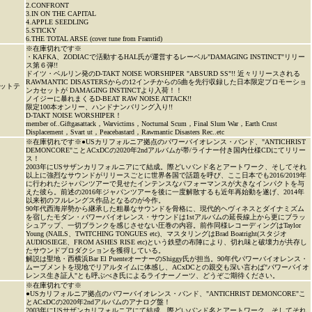
2.CONFRONT
3.IN ON THE CAPITAL
4.APPLE SEEDLING
5.STICKY
6.THE TOTAL ARSE (cover tune from Framtid)
※在庫切れです※
・KAFKA、ZODIACで活動するHAL氏が運営するレーベル"DAMAGING INSTINCT"リリー
ス第６弾!!
ドイツ・ベルリン発のD-TAKT NOISE WORSHIPER "ABSURD SS"!! 近々リリースされる
RAWMANTIC DISASTERSからの12インチからの5曲を先行収録した日本限定プロモーショ
ットテ
ンカセットが DAMAGING INSTINCTより入荷！！
ノイジーに暴れまくるD-BEAT RAW NOISE ATTACK!!
限定100本オンリー、ハンドナンバリング入り!!
D-TAKT NOISE WORSHIPER！
member of..Giftgasattack，Warvictims，Nocturnal Scum，Final Slum War，Earth Crust
Displacement，Svart ut，Peacebastard，Rawmantic Disasters Rec..etc
※在庫切れです※●USカリフォルニア拠点のパワーバイオレンス・バンド、"ANTICHRIST
DEMONCORE"ことACxDCの2020年2ndアルバムが帯/ライナー付き国内仕様CDにてリリー
ス！
2003年にUSサザンカリフォルニアにて結成。際どいバンド名とアートワーク、そしてそれ
以上に強烈なサウンドがリリースごとに世界各国で話題を呼び、ここ日本でも2016/2019年
に行われたジャパンツアーで見せたインテンスなパフォーマンスが大きなインパクトを与
えた彼ら。前述の2016年ジャパンツアーを後に一度解散するも近年再始動を遂げ、2014年
以来初のフルレングス作品となるのが今作。
90年代西海岸勢から継承した粗暴なサウンドを骨格に、現代的ヘヴィネスとダイナミズム
を宿したモダン・パワーバイオレンス・サウンドは1stアルバムの延長線上から更にブラッ
シュアップ、一切ブランクを感じさせない圧巻の内容。前作同様レコーディングはTaylor
Young (NAILS、TWITCHING TONGUES etc)、マスタリングはBrad Boatright(スタジオ
AUDIOSIEGE、FROM ASHES RISE etc)という鉄壁の布陣により、切れ味と破壊力が共存し
たサウンドプロダクションを獲得している。
解説は聖地・西横浜Bar El PuenteオーナーのShiggy氏が担当。90年代パワーバイオレンス・
ムーブメントを現地でリアルタイムに体感し、ACxDCとの親交も深い言わば"パワーバイオ
レンス生き証人"とも呼ぶべき氏によるライナーノーツ、どうぞご期待ください。
※在庫切れです※
●USカリフォルニア拠点のパワーバイオレンス・バンド、"ANTICHRIST DEMONCORE"こ
とACxDCの2020年2ndアルバムのアナログ盤！
2003年にUSサザンカリフォルニアにて結成。際どいバンド名とアートワーク、そしてそれ