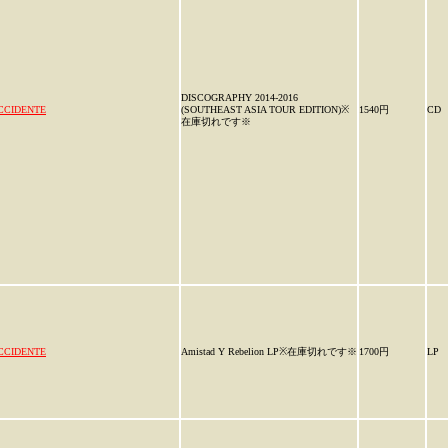
DISCOGRAPHY 2014-2016
CCIDENTE
(SOUTHEAST ASIA TOUR EDITION)※
1540円
CD
在庫切れです※
CCIDENTE
Amistad Y Rebelion LP※在庫切れです※
1700円
LP