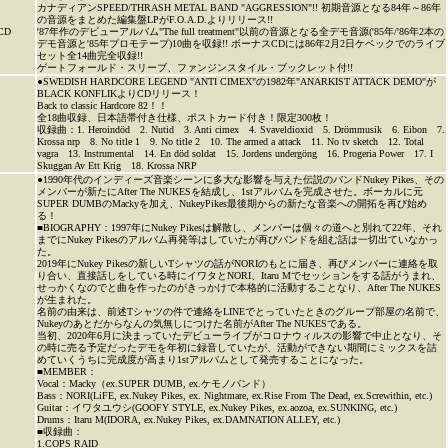
カナディアンSPEED/THRASH METAL BAND "AGGRESSION"!! 初期音源となる84年～86年
の音源をまとめた編集盤LPがF.O.A.D.よりリリース!!
CD
'87年作のデビューアルバム"The full treatment"以前の音源となる全デモ音源('85年/'86年2本の
デモ音源と'85年プロモテープ)10曲を収録!! ボーナスCDには86年2月2日ケベックでのライブ
セット全14曲完全収録!!
ゲートフォールド・スリーブ、ファンジンスタイル・ブックレット付!!
●SWEDISH HARDCORE LEGEND "ANTI CIMEX"の1982年"ANARKIST ATTACK DEMO"が
BLACK KONFLIKよりCDリリース！
Back to classic Hardcore 82！！
全18曲収録、日本語帯付き仕様、ポストカード付き！限定300枚！
収録曲：1. Heroindöd 2. Nutid 3. Anti cimex 4. Svaveldioxid 5. Drömmusik 6. Eibon 7.
Krossa nrp 8. No title 1 9. No title 2 10. The armed a attack 11. No tv sketch 12. Total
vagra 13. Instrumental 14. En död soldat 15. Jordens undergöng 16. Progeria Power 17. I
Skuggan Av Ett Krig 18. Krossa NRP
●1990年代のインディーズ音楽シーンに多大な影響を与えた伝説のバンドNukey Pikes、その
メンバーが新たにAfter The NUKESを結成し、1stアルバムを完成させた。ボーカルに元
SUPER DUMBのMackyを加え、NukeyPikes最後期からの新たな音楽への開拓を再び始め
る！
■BIOGRAPHY：1997年にNukey Pikesは解散し、メンバーは個々の道へと別れて22年、それ
までにNukey Pikesのアルバム再発等はしていたが再びバンドを組む話は一切出ていなかっ
た。
2019年にNukey Pikesの新しいTシャツの話がNORIのもとに届き、再びメンバーに連絡を取
り合い、直接話しをしている時にイワタとNORI、Itaru Mでセッションをする話がうまれ、
せっかくなのでと曲を作ったのがきっかけで本格的に活動することなり、After The NUKES
が生まれた。
名前の由来は、前述Tシャツの件で連絡をLINEでとっていたときのグループ部屋の名前で、
Nukeyのあとだからなんの気無しにつけた名前がAfter The NUKESである。
当初、2020年6月に決まっていたデビューライブがコロナウィルスの影響で中止となり、そ
の時に売る予定だったデモを年初に録音していたが、活動ができない期間にミックスを詰
めていくうちに完成度が高まり1stアルバムとして発売することになった。
■MEMBER：
Vocal：Macky（ex.SUPER DUMB, ex.ケモノバンド）
Bass：NORI(LiFE, ex.Nukey Pikes, ex. Nightmare, ex.Rise From The Dead, ex.Screwithin, etc.)
Guitar：イワタユウシ(GOOFY STYLE, ex.Nukey Pikes, ex.aozoa, ex.SUNKING, etc.)
Drums：Itaru M(IDORA, ex.Nukey Pikes, ex.DAMNATION ALLEY, etc.)
■収録曲：
1.COPS RAID