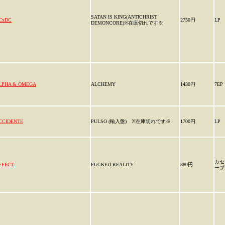
SATAN IS KING(ANTICHRIST
CxDC
2750円
LP
DEMONCORE)※在庫切れです※
LPHA & OMEGA
ALCHEMY
1430円
7EP
CCIDENTE
PULSO (輸入盤) ※在庫切れです※
1700円
LP
カセ
FFECT
FUCKED REALITY
880円
ープ