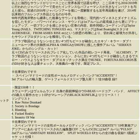
以上に強烈なサウンドがリリースごとに世界各国で話題を呼び、ここ日本でも2016/2019年
に行われたジャパンツアーで見せたインテンスなパフォーマンスが大きなインパクトを与
えた彼ら。前述の2016年ジャパンツアーを後に一度解散するも近年再始動を遂げ、2014年
以来初のフルレングス作品となるのが今作。
90年代西海岸勢から継承した粗暴なサウンドを骨格に、現代的ヘヴィネスとダイナミズム
を宿したモダン・パワーバイオレンス・サウンドは1stアルバムの延長線上から更にブラッ
シュアップ、一切ブランクを感じさせない圧巻の内容。前作同様レコーディングはTaylor
Young (NAILS、TWITCHING TONGUES etc)、マスタリングはBrad Boatright(スタジオ
AUDIOSIEGE、FROM ASHES RISE etc)という鉄壁の布陣により、切れ味と破壊力が共存し
たサウンドプロダクションを獲得している。
・アラブ歌謡のようなシンセと太い4つ打ちビートが融合したエキゾ・キラー・ダブ！
ニュールーツ界の大御所ALPHA & OMEGAが2002年に残した傑作アルバム『SERIOUS
JOKE』からのシングル・カット!
元々CDのみでリリースされプレミア化していた作品の初レコード再発。「ALCHEMY」ア
ラブ歌謡のようなシンセとパーカッション、さらに太い4つ打ちビートが融合したまるでス
ロー・ハウスようなキラー・ダブ!エキゾチックさ満点でHUNEE、FORTUNA RECORDS系
のDJが好きな人は要チェック。大推薦の一枚です。限定プレス。
※在庫切れです※
・ スペイン/マドリードの女性ボーカルメロディックパンク"ACCIDENTE"！
3rd アルバムの輸入盤、ゲートフォールドスリーブ盤入荷！！!全10曲収 録!!
・限定150本！！
スウェーデンはヴェルムランド 出身の新鋭獰猛ロウD-BEATハードコア・バンド、 AFFECT
の5曲入り新作カセットEPがマレーシアのBLACK KONFLIKよりリリース！！
ソングリスト
ットテ
1. Raw Noise Drunkard
2. Society is Bondage
3. Bleeding
4. Fucked Reality
5. Insanity Of War
※在庫切れです※
・スペイン/マドリードの女性ボーカルメロディック パンク"ACCIDENTE"!! '19年東南アジ
アツアーにあわ せてリリースされた編集盤CD!! こちらのCDには3rdア ルバム"PULSO"、
2ndアルバム"AMISTADY REBELION"、 SPLIT W/DUELO EPからの全23曲を収録!! 3面紙ジ
ャケ ット仕様！