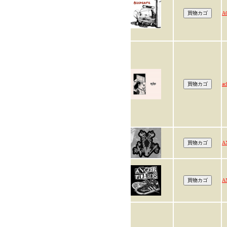
A
ac
A
A