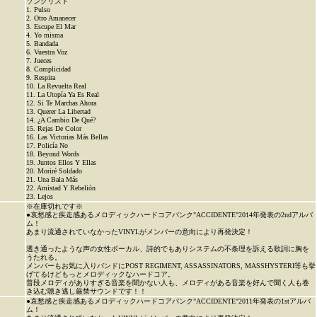
ソングリスト
1. Pulso
2. Otro Amanecer
3. Escupe El Mar
4. Yo misma
5. Bandada
6. Vuestra Voz
7. Jueces
8. Complicidad
9. Respira
10. La Revuelta Real
11. La Utopía Ya Es Real
12. Si Te Marchas Ahora
13. Querer La Libertad
14. ¿A Cambio De Qué?
15. Rejas De Color
16. Las Victorias Más Bellas
17. Policía No
18. Beyond Words
19. Juntos Ellos Y Ellas
20. Moriré Soldado
21. Una Bala Más
22. Amistad Y Rebelión
23. Lejos
※在庫切れです※
●哀愁感と疾走感あるメロディックハードコアパンク"ACCIDENTE"2014年発表の2ndアルバ
ム！
あまり流通されていなかったVINYLがメンバーの意向により再発決定！
透き通ったような声の女性ボーカル、詩的でもありシステムの不条理を訴える歌詞に胸を
うたれる。
メンバーもお気に入りバンドにPOST REGIMENT, ASSASSINATORS, MASSHYSTERI等も挙
げてるけどもっとメロディックなハードコア。
普段メロディがありすぎる音楽を聞かない人も、メロディがある音楽を好んで聞く人も巻
き込む聴き逃し厳禁サウンドです！！
●哀愁感と疾走感あるメロディックハードコアパンク"ACCIDENTE"2011年発表の1stアルバ
ム！