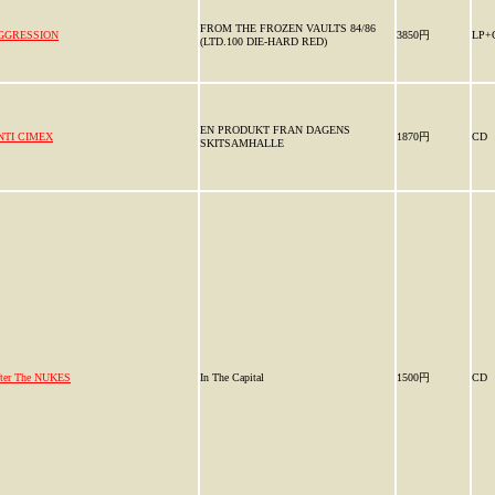
FROM THE FROZEN VAULTS 84/86
GGRESSION
3850円
LP+
(LTD.100 DIE-HARD RED)
EN PRODUKT FRAN DAGENS
NTI CIMEX
1870円
CD
SKITSAMHALLE
ter The NUKES
In The Capital
1500円
CD