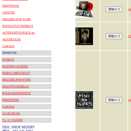
EMOTIONAL
A
CHAOTIC
MELODIC/POP PUNK
ROCKA/PSYCHOBILLY
ALTERNATIVE/ROCK etc
A
SKA/REGGAE
GARAGE
DOMESTIC
PUNK/OI
OLD/NEW SCHOOL
HARD CORE/CRUST
MELODIC/POP PUNK
SKA/PSYCHOBILLY
ROCK/ALTERNATIVE
EMOTIONAL
Af
GARAGE
CLUB MUSIC
TシャツGOODS
DISC SHOP MISERY