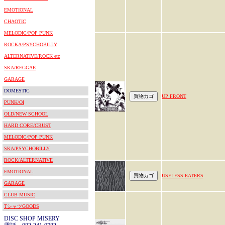
EMOTIONAL
CHAOTIC
MELODIC/POP PUNK
ROCKA/PSYCHOBILLY
ALTERNATIVE/ROCK etc
SKA/REGGAE
GARAGE
DOMESTIC
UP FRONT
PUNK/OI
OLD/NEW SCHOOL
HARD CORE/CRUST
MELODIC/POP PUNK
SKA/PSYCHOBILLY
ROCK/ALTERNATIVE
EMOTIONAL
USELESS EATERS
GARAGE
CLUB MUSIC
TシャツGOODS
DISC SHOP MISERY