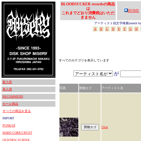
BLOODSUCKER recordsの商品
は
HOME
これまでどおり消費税はいただ
きません
アーティスト頭文字検索(serach by In
A
B
C
D
E
F
G
H
すべてのカテゴリを表示しています
が
新入荷
写真
買物カゴ
アーティスト名
再入荷
RECOMMEND
セール商品
すべての商品を見る
IMPORT
PUNK/OI
Ulcer
HARD CORE/CRUST
OLD/NEW SCHOOL