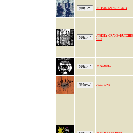
ULTRAMANTIS BLACK
UNHOLY GRAVE//BUTCHE
ABC
URBANOIA
UKE-HUNT