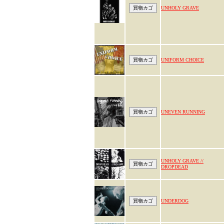
UNHOLY GRAVE
UNIFORM CHOICE
UNEVEN RUNNING
UNHOLY GRAVE //
DROPDEAD
UNDERDOG