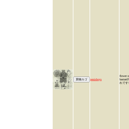
flower o
penisboys
basta
れです