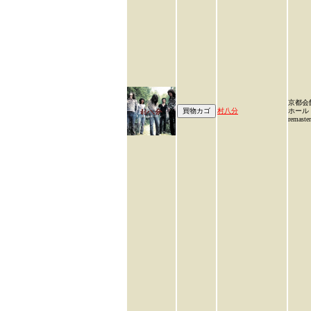
京都会
村八分
ホール <
remaste