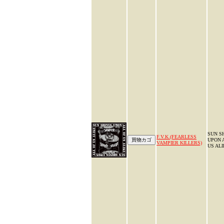
SUN S
F.V.K.(FEARLESS
UPON 
VAMPIER KILLERS)
US ALI