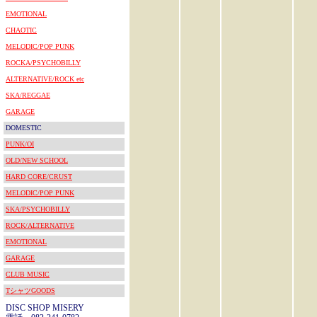
EMOTIONAL
CHAOTIC
MELODIC/POP PUNK
ROCKA/PSYCHOBILLY
ALTERNATIVE/ROCK etc
SKA/REGGAE
GARAGE
DOMESTIC
PUNK/OI
OLD/NEW SCHOOL
HARD CORE/CRUST
MELODIC/POP PUNK
SKA/PSYCHOBILLY
ROCK/ALTERNATIVE
EMOTIONAL
GARAGE
CLUB MUSIC
TシャツGOODS
DISC SHOP MISERY