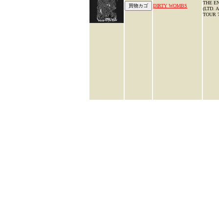
THE E
DIRTY WOMBS
(LTD. 
TOUR 7