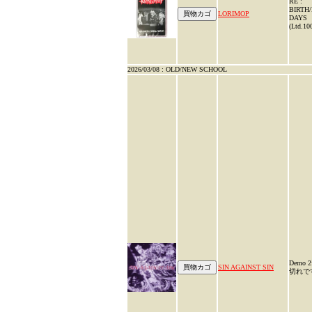
RE :
BIRTH
LORIMOP
DAY
(Ltd.10
2026/03/08 : OLD/NEW SCHOOL
Demo
SIN AGAINST SIN
切れで