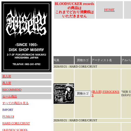
BLOODSUCKER records
の商品は
HOME
これまでどおり消費税は
いただきません
写真
買物カゴ
アーティスト名
アルバ
2026/03/21 : HARD CORE/CRUST
新入荷
再入荷
RECOMMEND
[新入荷] FEROCIOUS
"SER 
X
DJÄVU
セール商品
すべての商品を見る
IMPORT
PUNK/OI
2026/03/21 : HARD CORE/CRUST
HARD CORE/CRUST
OLD/NEW SCHOOL