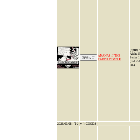
(Split) 
Alpha S
ANANAS // THE
Series 1
EARTH TEMPLE
(Ltd.25
DL)
2026/03/08 : TシャツGOODS