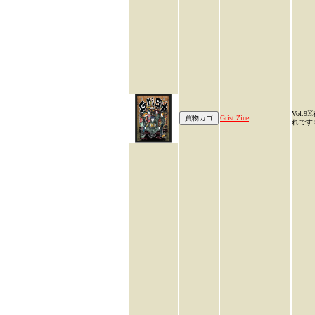
Vol.
Grist Zine
れです