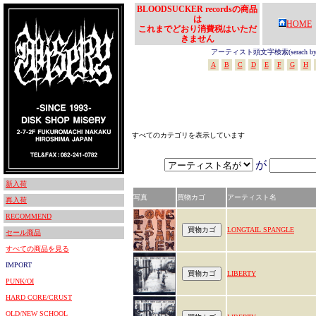
BLOODSUCKER recordsの商品
は
HOME
これまでどおり消費税はいただ
きません
アーティスト頭文字検索(serach by In
A
B
C
D
E
F
G
H
すべてのカテゴリを表示しています
が
新入荷
写真
買物カゴ
アーティスト名
再入荷
RECOMMEND
LONGTAIL SPANGLE
セール商品
すべての商品を見る
IMPORT
LIBERTY
PUNK/OI
HARD CORE/CRUST
OLD/NEW SCHOOL