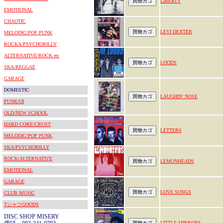
LIBERTY
EMOTIONAL
CHAOTIC
LEVI DEXTER
MELODIC/POP PUNK
ROCKA/PSYCHOBILLY
ALTERNATIVE/ROCK etc
LOODS
SKA/REGGAE
GARAGE
DOMESTIC
LAUGHIN' NOSE
PUNK/OI
OLD/NEW SCHOOL
HARD CORE/CRUST
LETTERS
MELODIC/POP PUNK
SKA/PSYCHOBILLY
ROCK/ALTERNATIVE
LEMONHEADS
EMOTIONAL
GARAGE
LOVE SONGS
CLUB MUSIC
TシャツGOODS
DISC SHOP MISERY
LITTLE MIRRORS