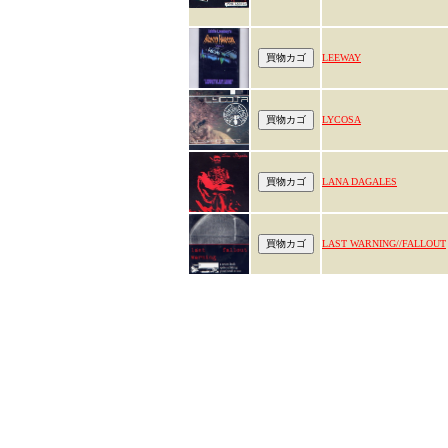
LEEWAY
LYCOSA
LANA DAGALES
LAST WARNING//FALLOUT