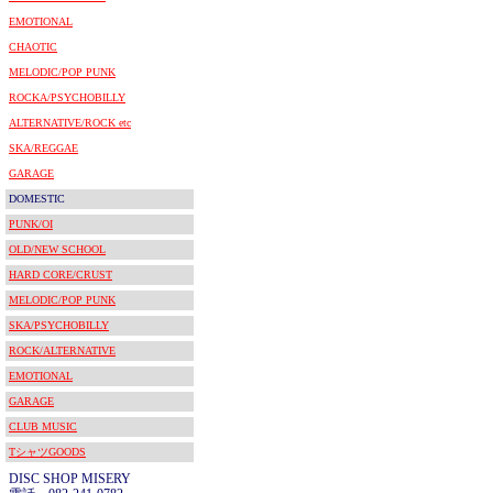
EMOTIONAL
CHAOTIC
MELODIC/POP PUNK
ROCKA/PSYCHOBILLY
ALTERNATIVE/ROCK etc
SKA/REGGAE
GARAGE
DOMESTIC
PUNK/OI
OLD/NEW SCHOOL
HARD CORE/CRUST
MELODIC/POP PUNK
SKA/PSYCHOBILLY
ROCK/ALTERNATIVE
EMOTIONAL
GARAGE
CLUB MUSIC
TシャツGOODS
DISC SHOP MISERY