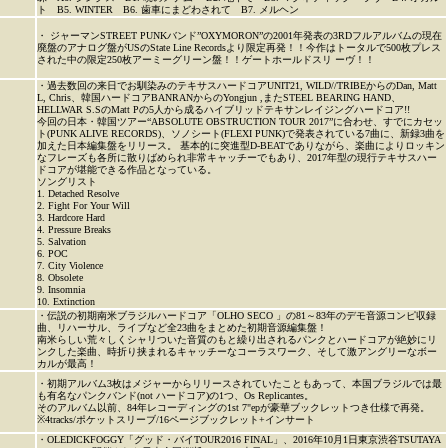
ト B5. WINTER B6. 歯車にまどわされて B7. メルヘン
・ ジャーマンSTREET PUNKバンド”OXYMORON”の2001年発表の3RDフルアルバムの現在
廃盤のアナログ盤がUSのState Line Recordsより限定再発！！今作はトータルで500枚プレス
された中の限定250枚アーミーグリーン盤！！ゲートホールドスリ ーヴ！！
・過去数回の来日でお馴染みのテキサスハードコアUNIT21, WILD//TRIBEからのDan, Matt
L, Chris、韓国ハードコアBANRANからのYongjun ,またSTEEL BEARING HAND、
HELLWAR S.SのMatt Pの5人から成るハイブリッドテキサンレイジングハードコア!!
今回の日本・韓国ツアー“ABSOLUTE OBSTRUCTION TOUR 2017”に合わせ、すでにカセッ
ト(PUNK ALIVE RECORDS)、ソノシート(FLEXI PUNK)で発表されている7曲に、新録3曲を
加えた日本編集盤をリリース。 基本的に突進型D-BEATでありながら、楽曲によりロッキン
なフレーズも各所に散りばめられ非常キャッチーでもあり、2017年型の現行テキサスハー
ドコアが堪能できる作品となっている。
ソングリスト
1. Detached Resolve
2. Fight For Your Will
3. Hardcore Hard
4. Pressure Breaks
5. Salvation
6. POC
7. City Violence
8. Obsolete
9. Insomnia
10. Extinction
・伝説の初期南米ブラジルハードコア「OLHO SECO 」の81～83年のデモ音源コンピ収録
曲、リハーサル、ライブなど全23曲をまとめた初期音源編集盤！
南米らしい荒々しくシャリついた音質のもと繰り出されるパンクとハードコアが絶妙にリ
ンクした楽曲、時折り挟まれるキャッチーなコーラスワーク、そして激アングリーなボー
カルが最高！
・初期アルバム3枚はメジャーからリリースされていたこともあって、本国ブラジルでは最
も有名なパンクバンド(not ハードコア)の1つ、Os Replicantes。
そのアルバム以前、84年レコーディングの1st 7"epが豪華ブックレットつき仕様で再発。
※4tracks/ポケットスリーブ/16ページブックレット+インサート
・OLEDICKFOGGY「グッド・バイTOUR2016 FINAL」、2016年10月1日東京渋谷TSUTAYA