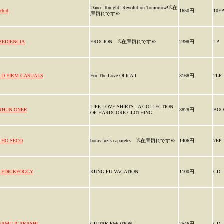
Dance Tonight! Revolution Tomorrow!※在
chid
1650円
10E
庫切れです※
BEDIENCIA
EROCION ※在庫切れです※
2398円
LP
LD FIRM CASUALS
For The Love Of It All
3168円
2LP
LIFE.LOVE.SHIRTS.: A COLLECTION
RHUN ONER
3828円
BOO
OF HARDCORE CLOTHING
LHO SECO
botas fuzis capacetes ※在庫切れです※
1406円
7EP
LEDICKFOGGY
KUNG FU VACATION
1100円
CD
SAMU IGARASHI
GUITAR EMOTION
2546円
CD