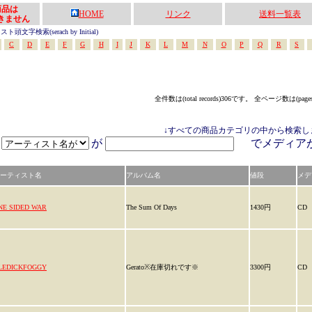
の商品は
HOME
リンク
送料一覧表
きません
頭文字検索(serach by Initial)
C
D
E
F
G
H
I
J
K
L
M
N
O
P
Q
R
S
全件数は(total records)306です。 全ページ数は(page
↓すべての商品カテゴリの中から検索し
が
でメディ
ーティスト名
アルバム名
値段
メデ
NE SIDED WAR
The Sum Of Days
1430円
CD
LEDICKFOGGY
Gerato※在庫切れです※
3300円
CD