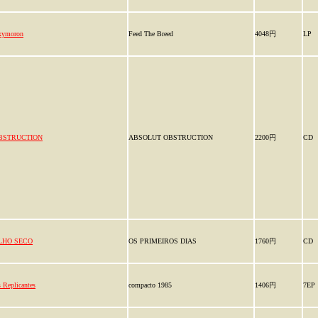
xymoron
Feed The Breed
4048円
LP
BSTRUCTION
ABSOLUT OBSTRUCTION
2200円
CD
LHO SECO
OS PRIMEIROS DIAS
1760円
CD
 Replicantes
compacto 1985
1406円
7EP