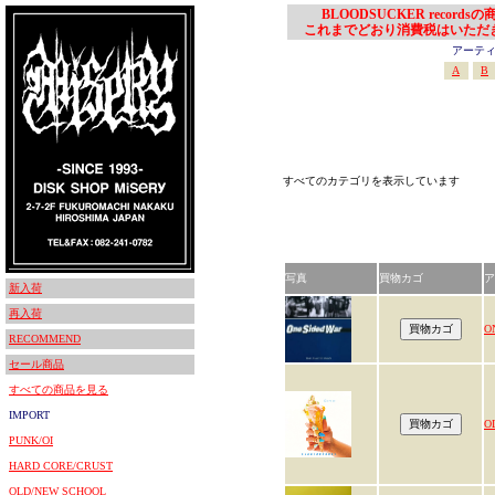
BLOODSUCKER records
これまでどおり消費税はいただ
アーティスト
A
B
すべてのカテゴリを表示しています
写真
買物カゴ
ア
新入荷
再入荷
O
RECOMMEND
セール商品
すべての商品を見る
IMPORT
O
PUNK/OI
HARD CORE/CRUST
OLD/NEW SCHOOL