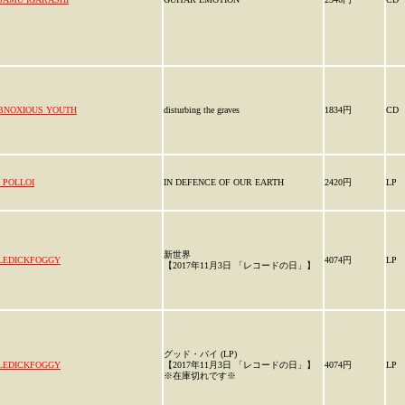
BNOXIOUS YOUTH
disturbing the graves
1834円
CD
i POLLOI
IN DEFENCE OF OUR EARTH
2420円
LP
新世界
LEDICKFOGGY
4074円
LP
【2017年11月3日 「レコードの日」】
グッド・バイ (LP)
LEDICKFOGGY
【2017年11月3日 「レコードの日」】
4074円
LP
※在庫切れです※