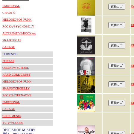
EMOTIONAL
Or
CHAOTIC
MELODIC/POP PUNK
O
ROCKA/PSYCHOBILLY
ALTERNATIVE/ROCK etc
SKA/REGGAE
O
GARAGE
DOMESTIC
PUNK/OI
O
OLD/NEW SCHOOL
HARD CORE/CRUST
MELODIC/POP PUNK
O
SKA/PSYCHOBILLY
ROCK/ALTERNATIVE
EMOTIONAL
O
GARAGE
CLUB MUSIC
TシャツGOODS
DISC SHOP MISERY
O