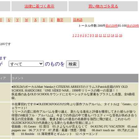
法律に基づく表示
買い物カゴを見る
T
U
V
W
X
Y
Z
数字
日本語
トータル件数:306件
前の20件
81-100
次の20件
1
2
3
4
5
6
7
8
9
10
11
12
13
14
15
16
s)16です
ます
アが
のものを
ィア
コメント
●BOLDのボーカルMatt WarnkeとCITIZENS ARRESTのドラムスPatrick在籍のNY OLD
SCHOOL HARDCORE「ONE SIDED WAR」1998年リリースの唯一の音源！！
疾走感のあるOLD SCHOOLサウンドにエモーショナルな要素をプラスした名盤。全6曲収
録。
※在庫切れです※●OLEDICKFOGGYの2年ぶり新作フルアルバム、タイトルは「Gerato」(ジ
ェラート)！
リリースの度に前作アルバムを乗り越え、新たなる進化と評価を獲得してきた彼らが放つ
待望の6枚目フル・アルバムは、今までの作品の中で最もバラエティーな音色が犇めき合う
珠玉の完全新曲、全12曲。 数多き彼らの過去の名曲群を強烈に飛び超え、これからの
OLEDICKFOGGYの代表曲となる新たな名曲が壮観に並ぶ！
収録曲：01.Gerato 02.昔日 03.さよならが言えなくて 04.KUNG FU VACATION 05.mud
puppets me 06.アステマ 07.矛盾 / 葛藤 / 憎悪 / 滑稽 08.don't touch me 09.汚れた詩
情 10.flexible 11.薄荷煙草とギムレット 12.ベターエンド