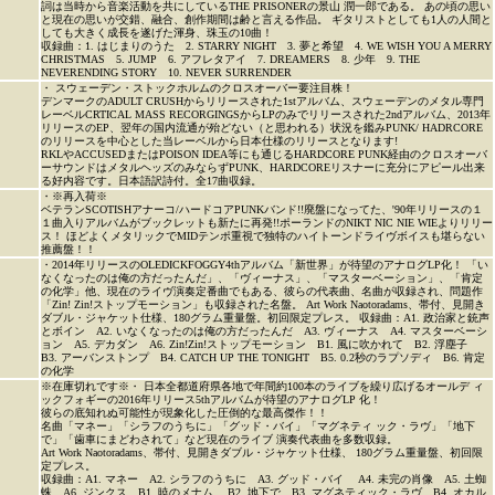
詞は当時から音楽活動を共にしているTHE PRISONERの景山 潤一郎である。 あの頃の思い
と現在の思いが交錯、融合、創作期間は齢と言える作品。 ギタリストとしても1人の人間と
しても大きく成長を遂げた渾身、珠玉の10曲！
収録曲：1. はじまりのうた 2. STARRY NIGHT 3. 夢と希望 4. WE WISH YOU A MERRY
CHRISTMAS 5. JUMP 6. アフレタアイ 7. DREAMERS 8. 少年 9. THE
NEVERENDING STORY 10. NEVER SURRENDER
・ スウェーデン・ストックホルムのクロスオーバー要注目株！
デンマークのADULT CRUSHからリリースされた1stアルバム、スウェーデンのメタル専門
レーベルCRTICAL MASS RECORGINGSからLPのみでリリースされた2ndアルバム、2013年
リリースのEP、翌年の国内流通が殆どない（と思われる）状況を鑑みPUNK/ HADRCORE
のリリースを中心とした当レーベルから日本仕様のリリースとなります!
RKLやACCUSEDまたはPOISON IDEA等にも通じるHARDCORE PUNK経由のクロスオーバ
ーサウンドはメタルヘッズのみならずPUNK、HARDCOREリスナーに充分にアピール出来
る好内容です。日本語訳詩付。全17曲収録。
・※再入荷※
ベテランSCOTISHアナーコ/ハードコアPUNKバンド!!廃盤になってた、'90年リリースの１
１曲入りアルバムがブックレットも新たに再発!!ポーランドのNIKT NIC NIE WIEよりリリー
ス！ ほどよくメタリックでMIDテンポ重視で独特のハイトーンドライヴボイスも堪らない
推薦盤！！
・2014年リリースのOLEDICKFOGGY4thアルバム「新世界」が待望のアナログLP化！ 「い
なくなったのは俺の方だったんだ」、「ヴィーナス」、「マスターベーション」、「肯定
の化学」他、現在のライヴ演奏定番曲でもある、彼らの代表曲、名曲が収録され、問題作
「Zin! Zin!ストップモーション」も収録された名盤。 Art Work Naotoradams、帯付、見開き
ダブル・ジャケット仕様、180グラム重量盤。初回限定プレス。 収録曲：A1. 政治家と銃声
とボイン A2. いなくなったのは俺の方だったんだ A3. ヴィーナス A4. マスターベーシ
ョン A5. デカダン A6. Zin!Zin!ストップモーション B1. 風に吹かれて B2. 浮塵子
B3. アーバンストンプ B4. CATCH UP THE TONIGHT B5. 0.2秒のラプソディ B6. 肯定
の化学
※在庫切れです※・ 日本全都道府県各地で年間約100本のライブを繰り広げるオールデ ィ
ックフォギーの2016年リリース5thアルバムが待望のアナログLP 化！
彼らの底知れぬ可能性が現象化した圧倒的な最高傑作！！
名曲「マネー」「シラフのうちに」「グッド・バイ」「マグネティ ック・ラヴ」「地下
で」「歯車にまどわされて」など現在のライブ 演奏代表曲を多数収録。
Art Work Naotoradams、帯付、見開きダブル・ジャケット仕様、 180グラム重量盤、初回限
定プレス。
収録曲：A1. マネー A2. シラフのうちに A3. グッド・バイ A4. 未完の肖像 A5. 土蜘
蛛 A6. ジンクス B1. 暁のメナム B2. 地下で B3. マグネティック・ラヴ B4. オカル