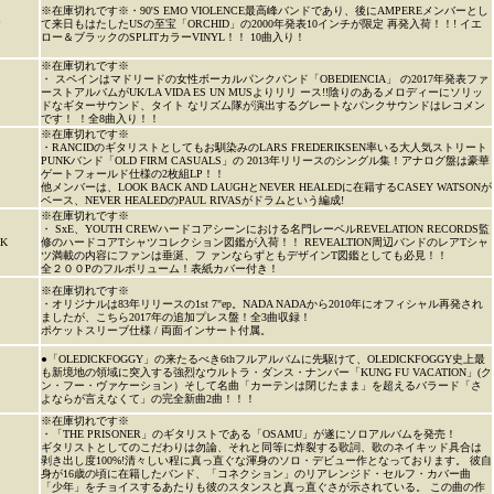
※在庫切れです※・90'S EMO VIOLENCE最高峰バンドであり、後にAMPEREメンバーとし
P
て来日もはたしたUSの至宝「ORCHID」の2000年発表10インチが限定 再発入荷！！! イエ
ロー＆ブラックのSPLITカラーVINYL！！ 10曲入り！
※在庫切れです※
・ スペインはマドリードの女性ボーカルパンクバンド「OBEDIENCIA」 の2017年発表ファ
ーストアルバムがUK/LA VIDA ES UN MUSよりリリ ース!!陰りのあるメロディーにソリッ
ドなギターサウンド、タイト なリズム隊が演出するグレートなパンクサウンドはレコメン
です！ ！全8曲入り！！
※在庫切れです※
・RANCIDのギタリストとしてもお馴染みのLARS FREDERIKSEN率いる大人気ストリート
PUNKバンド「OLD FIRM CASUALS」の 2013年リリースのシングル集！アナログ盤は豪華
ゲートフォールド仕様の2枚組LP！！
他メンバーは、LOOK BACK AND LAUGHとNEVER HEALEDに在籍するCASEY WATSONが
ベース、NEVER HEALEDのPAUL RIVASがドラムという編成!
※在庫切れです※
・ SxE、YOUTH CREWハードコアシーンにおける名門レーベルREVELATION RECORDS監
K
修のハードコアTシャツコレクション図鑑が入荷！！ REVEALTION周辺バンドのレアTシャ
ツ満載の内容にファンは垂涎、フ ァンならずともデザインT図鑑としても必見！！
全２００Pのフルボリューム！表紙カバー付き！
※在庫切れです※
・オリジナルは83年リリースの1st 7"ep。NADA NADAから2010年にオフィシャル再発され
ましたが、こちら2017年の追加プレス盤！全3曲収録！
ポケットスリーブ仕様 / 両面インサート付属。
●「OLEDICKFOGGY」の来たるべき6thフルアルバムに先駆けて、OLEDICKFOGGY史上最
も新境地の領域に突入する強烈なウルトラ・ダンス・ナンバー「KUNG FU VACATION」(ク
ン・フー・ヴァケーション）そして名曲「カーテンは閉じたまま」を超えるバラード「さ
よならが言えなくて」の完全新曲2曲！！！
※在庫切れです※
・「THE PRISONER」のギタリストである「OSAMU」が遂にソロアルバムを発売！
ギタリストとしてのこだわりは勿論、それと同等に炸裂する歌詞、歌のネイキッド具合は
剥き出し度100%!清々しい程に真っ直ぐな渾身のソロ・デビュー作となっております。 彼自
身が16歳の頃に在籍したバンド、「コネクション」のリアレンジド・セルフ・カバー曲
「少年」をチョイスするあたりも彼のスタンスと真っ直ぐさが示されている。 この曲の作