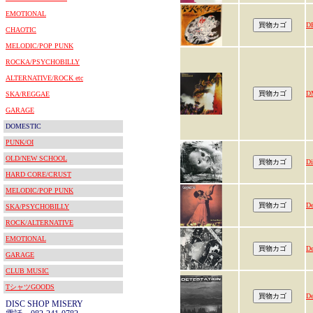
EMOTIONAL
D
CHAOTIC
MELODIC/POP PUNK
ROCKA/PSYCHOBILLY
ALTERNATIVE/ROCK etc
D
SKA/REGGAE
GARAGE
DOMESTIC
PUNK/OI
OLD/NEW SCHOOL
Di
HARD CORE/CRUST
MELODIC/POP PUNK
De
SKA/PSYCHOBILLY
ROCK/ALTERNATIVE
EMOTIONAL
De
GARAGE
CLUB MUSIC
TシャツGOODS
De
DISC SHOP MISERY