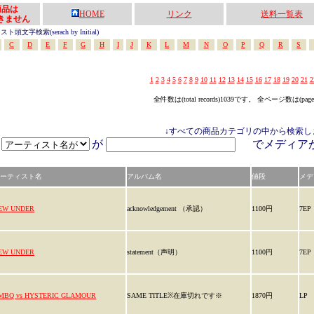
の商品は
HOME
リンク
送料一覧表
きません
頭文字検索(serach by Initial)
C
D
E
F
G
H
I
J
K
L
M
N
O
P
Q
R
S
1
2
3
4
5
6
7
8
9
10
11
12
13
14
15
16
17
18
19
20
21
2
全件数は(total records)1039です。 全ページ数は(pag
↓すべての商品カテゴリの中から検索し
が
でメディ
ーティスト名
アルバム名
値段
メデ
EW UNDER
acknowledgement （承認）
1100円
7EP
EW UNDER
statement（声明）
1100円
7EP
MBQ vs HYSTERIC GLAMOUR
SAME TITLE※在庫切れです※
1870円
LP