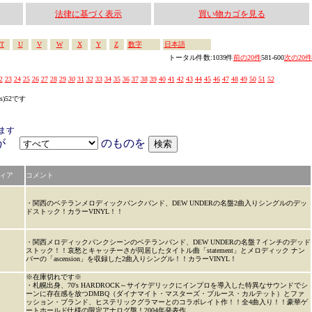
法律に基づく表示
買い物カゴを見る
T
U
V
W
X
Y
Z
数字
日本語
トータル件数:1039件
前の20件
581-600
次の20件
2
23
24
25
26
27
28
29
30
31
32
33
34
35
36
37
38
39
40
41
42
43
44
45
46
47
48
49
50
51
52
es)52です
ます
アが
のものを
ィア
コメント
・関西のベテランメロディックパンクバンド、DEW UNDERの名盤2曲入りシングルのデッ
ドストック！カラーVINYL！！
・関西メロディックパンクシーンのベテランバンド、DEW UNDERの名盤７インチのデッド
ストック！！哀愁とキャッチーさが同居したタイトル曲「statement」とメロディック ナン
バーの「ascension」を収録した2曲入りシングル！！カラーVINYL！
※在庫切れです※
・札幌出身、70's HARDROCK～サイケデリックにインプロを導入した特異なサウンドでシ
ーンに存在感を放つDMBQ（ダイナマイト・マスターズ・ブルース・カルテット）とファ
ッション・ブランド、ヒステリックグラマーとのコラボレイト作！！全4曲入り！！豪華ゲ
ートホールド仕様の限定アナログ盤！2004年発表作。