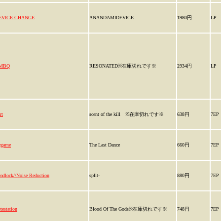
EVICE CHANGE
ANANDAMIDEVICE
1980円
LP
MBQ
RESONATED※在庫切れです※
2934円
LP
rt
scent of the kill ※在庫切れです※
638円
7EP
garne
The Last Dance
660円
7EP
adlock//Noise Reduction
split-
880円
7EP
testation
Blood Of The Gods※在庫切れです※
748円
7EP