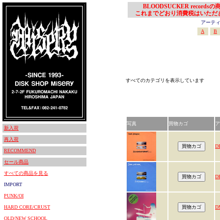
BLOODSUCKER records
これまでどおり消費税はいただ
アーティスト
A
B
すべてのカテゴリを表示しています
写真
買物カゴ
ア
新入荷
再入荷
D
RECOMMEND
セール商品
すべての商品を見る
D
IMPORT
PUNK/OI
HARD CORE/CRUST
D
OLD/NEW SCHOOL