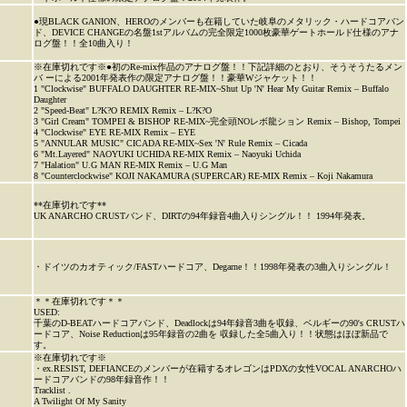
●現BLACK GANION、HEROのメンバーも在籍していた岐阜のメタリック・ハードコアバン
ド、DEVICE CHANGEの名盤1stアルバムの完全限定1000枚豪華ゲートホールド仕様のアナ
ログ盤！！全10曲入り！
※在庫切れです※●初のRe-mix作品のアナログ盤！！下記詳細のとおり、そうそうたるメン
バ ーによる2001年発表作の限定アナログ盤！！豪華Wジャケット！！
1 "Clockwise" BUFFALO DAUGHTER RE-MIX~Shut Up 'N' Hear My Guitar Remix – Buffalo
Daughter
2 "Speed-Beat" L?K?O REMIX Remix – L?K?O
3 "Girl Cream" TOMPEI & BISHOP RE-MIX~完全頭NOレボ龍ション Remix – Bishop, Tompei
4 "Clockwise" EYE RE-MIX Remix – EYE
5 "ANNULAR MUSIC" CICADA RE-MIX~Sex 'N' Rule Remix – Cicada
6 "Mt.Layered" NAOYUKI UCHIDA RE-MIX Remix – Naoyuki Uchida
7 "Halation" U.G MAN RE-MIX Remix – U.G Man
8 "Counterclockwise" KOJI NAKAMURA (SUPERCAR) RE-MIX Remix – Koji Nakamura
**在庫切れです**
UK ANARCHO CRUSTバンド、DIRTの94年録音4曲入りシングル！！ 1994年発表。
・ドイツのカオティック/FASTハードコア、Degarne‎！！1998年発表の3曲入りシングル！
＊＊在庫切れです＊＊
USED:
千葉のD-BEATハードコアバンド、Deadlockは94年録音3曲を収録、ベルギーの90's CRUSTハ
ードコア、Noise Reductionは95年録音の2曲を 収録した全5曲入り！！状態はほぼ新品で
す。
※在庫切れです※
・ex.RESIST, DEFIANCEのメンバーが在籍するオレゴンはPDXの女性VOCAL ANARCHOハ
ードコアバンドの98年録音作！！
Tracklist .
A Twilight Of My Sanity