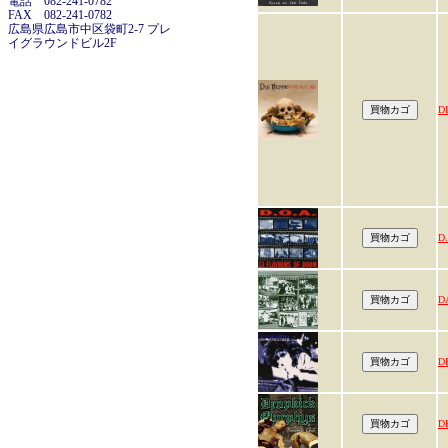
電話 082-241-0782
FAX 082-241-0782
広島県広島市中区袋町2-7 プレ
イグラウンドビル2F
D
D.
D
D
D