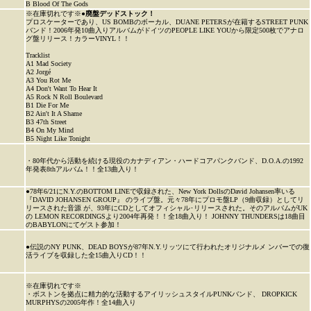
B Blood Of The Gods
※在庫切れです※●
廃盤デッドストック！
プロスケーターであり、US BOMBのボーカル、DUANE PETERSが在籍するSTREET PUNK
バンド！2006年発10曲入りアルバムがドイツのPEOPLE LIKE YOUから限定500枚でアナロ
グ盤リリース！カラーVINYL！！
Tracklist
A1 Mad Society
A2 Jorgé
A3 You Rot Me
A4 Don't Want To Hear It
A5 Rock N Roll Boulevard
B1 Die For Me
B2 Ain't It A Shame
B3 47th Street
B4 On My Mind
B5 Night Like Tonight
・80年代から活動を続ける現役のカナディアン・ハードコアパンクバンド、D.O.A.の1992
年発表8thアルバム！！全13曲入り！
●78年6/21にN.Y.のBOTTOM LINEで収録された、New York DollsのDavid Johansen率いる
『DAVID JOHANSEN GROUP』 のライブ盤。元々78年にプロモ盤LP（9曲収録）としてリ
リースされた音源 が、93年にCDとしてオフィシャル･リリースされた。そのアルバムがUK
の LEMON RECORDINGSより2004年再発！！全18曲入り！ JOHNNY THUNDERSは18曲目
のBABYLONにてゲスト参加！
●伝説のNY PUNK、DEAD BOYSが87年N.Y.リッツにて行われたオリジナルメ ンバーでの復
活ライブを収録した全15曲入りCD！！
※在庫切れです※
・ボストンを拠点に精力的な活動するアイリッシュスタイルPUNKバンド、 DROPKICK
MURPHYSの2005年作！全14曲入り