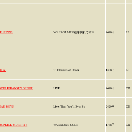
IE HUNNS
YOU ROT ME※在庫切れです※
2420円
LP
O.A.
13 Flavours of Doom
1408円
LP
AVID JOHANSEN GROUP
LIVE
2420円
CD
EAD BOYS
Liver Than You’ll Ever Be
2420円
CD
ROPKICK MURPHYS
WARRIOR'S CODE
1738円
CD