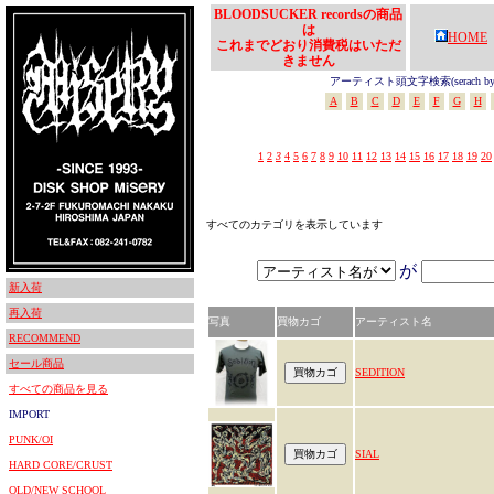
BLOODSUCKER recordsの商品
は
HOME
これまでどおり消費税はいただ
きません
アーティスト頭文字検索(serach by In
A
B
C
D
E
F
G
H
1
2
3
4
5
6
7
8
9
10
11
12
13
14
15
16
17
18
19
20
すべてのカテゴリを表示しています
が
新入荷
再入荷
写真
買物カゴ
アーティスト名
RECOMMEND
セール商品
SEDITION
すべての商品を見る
IMPORT
PUNK/OI
SIAL
HARD CORE/CRUST
OLD/NEW SCHOOL