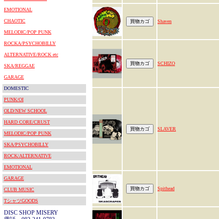
EMOTIONAL
CHAOTIC
Shaven
MELODIC/POP PUNK
ROCKA/PSYCHOBILLY
ALTERNATIVE/ROCK etc
SCHIZO
SKA/REGGAE
GARAGE
DOMESTIC
PUNK/OI
OLD/NEW SCHOOL
HARD CORE/CRUST
SLAVER
MELODIC/POP PUNK
SKA/PSYCHOBILLY
ROCK/ALTERNATIVE
EMOTIONAL
GARAGE
Spithead
CLUB MUSIC
TシャツGOODS
DISC SHOP MISERY