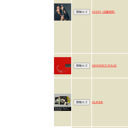
SUZZY -須藤慈郎-
SEQUENCE PULSE
SLAVER