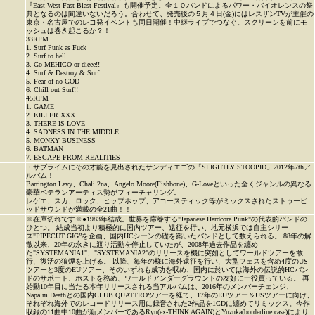
『East West Fast Blast Festival』も開催予定。全１０バンドによるパワー・バイオレンスの祭
典となるのは間違いないだろう。合わせて、発売後の５月４日(金)にはレスザンTVが主催の
東京・名古屋でのレコ発イベントも同日開催！中継ライブでつなぐ。スクリーンを前にモ
ッシュは巻き起こるか？！
33RPM
1. Surf Punk as Fuck
2. Surf to hell
3. Go MEHICO or dieee!!
4. Surf & Destroy & Surf
5. Fear of no GOD
6. Chill out Surf!!
45RPM
1. GAME
2. KILLER XXX
3. THERE IS LOVE
4. SADNESS IN THE MIDDLE
5. MONKY BUSINESS
6. BATMAN
7. ESCAPE FROM REALITIES
・サブライムにその才能を見出されたサンディエゴの「SLIGHTLY STOOPID」2012年7thア
ルバム！
Barrington Levy、Chali 2na、Angelo Moore(Fishbone)、G-Loveといった全くジャンルの異なる
豪華ベテランアーティス勢がフィーチャリング。
レゲエ、スカ、ロック、ヒップホップ、アコースティック等がミックスされたストゥーピ
ッドサウンドが満載の全21曲！！
※在庫切れです※●1983年結成。世界を席巻する"Japanese Hardcore Punk"の代表的バンドの
ひとつ。 結成当初より積極的に国内ツアー、遠征を行い、地元横浜では自主シリー
ズ"PIPECUT GIG”を企画、国内HCシーンの礎を築いたバンドとして数えられる。 88年の解
散以来、20年の永きに渡り活動を停止していたが、2008年過去作品を纏め
た"SYSTEMANIA1"、"SYSTEMANIA2"のリリースを機に突如としてワールドツアーを敢
行、復活の狼煙を上げる。 以降、毎年の様に海外遠征を行い、大型フェスを含め4度のUS
ツアーと3度のEUツアー、そのいずれも成功を収め、国内に於いては海外の伝説的HCバン
ドのサポート、ホストを務め、ワールドアンダーグラウンドの友好に一役買っている。 再
始動10年目に当たる本年リリースされる当アルバムは、2016年のメンバーチェンジ、
Napalm Deathとの国内CLUB QUATTROツアーを経て、17年のEUツアー＆USツアーに向け、
それぞれ海外でのレコードリリース用に録音された2作品を1CDに纏めてリミックス。今作
収録の11曲中10曲が新メンバーであるRyu(ex-THINK AGAIN)とYuzuka(borderline case)により