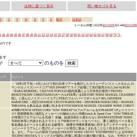
法律に基づく表示
買い物カゴを見る
T
U
V
W
X
Y
Z
数字
日本語
トータル件数:1412件
前の20件
421-440
次の20件
1
42
43
44
45
46
47
48
49
50
51
52
53
54
55
56
57
58
59
60
61
62
63
64
65
66
67
68
69
70
71
es)71です
ます
アが
のものを
ィア
コメント
・ '18年3月下旬～4月にかけて初の日本ツアーを敢行したスウェーデン/ストックホルム の
マンゲルノイズハードコア"SEX DWARF"!! ライブ会場にて先行販売された2nd ALBUM
『BARA MORKER』CDがVOX POPULIの国内流通により日本先行発売!! PROTES
BENGT/FILTHY CHRISTIANSのボーカルPER率いるDISTORT NOISE MANGEL CRASHER!!
喧し く歪んだノイズ ハードコアにPERのフルリバーブボーカル!! 80's JAPANESE
HARDCORE ～現行JAPANESE CRUST/HARDCORE～DISORDER/NOISECORE～MANGEL
THRASHをも飲み込み 凶暴に吐き出すSTOCKHOLM MANGEL CRASHER NOISE CORE!!!
●沖縄STENCH SPEED CORE "SOW THREAT"1stフルアルバムをSTRAIGHT UPよりリリー
ス!! 視覚聴覚共に強烈なメッセージの秘められた沖縄Stench & Speed Core「SOW THREAT」
が待望のフルアルバムを完成！ 全編、結成当初から変わらないDOOMやEXTRME NOISE
TERROR等に代表されるクラストコア特有のサウンドをベースに、重く強烈なベース音と
疾走感あるビートから産まれる破壊力、政権や沖縄米軍基地に対するアンチテーゼをメイ
ンにハードコアらしい荒げたメッセージが音圧に飲みこまれることなく吐き出されてい
る。また、アルバムの冒頭では仙台VIOLENT NOISE CRUST "EXITHIPPIES"によるNOISE
TECHNO HOUSEなリミックスが強烈に炸裂し怒濤の11曲が駆け巡る。なお、今作のドラマ