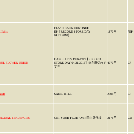
FLASH BACK CONTINUE
illkills
EP【RECORD STORE DAY
1870円
7EP
04.21.2018】
DANCE HITS 1996-1999【RECORD
OUL FLOWER UNION
STORE DAY 04.21.2018】※在庫切れで
4070円
LP
す※
NOB
SAME TITLE
2398円
LP
UICIDAL TENDENCIES
GET YOUR FIGHT ON! (国内盤仕様)
2178円
CD