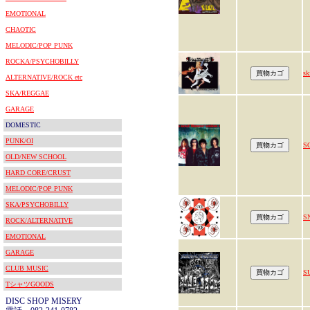
EMOTIONAL
CHAOTIC
MELODIC/POP PUNK
ROCKA/PSYCHOBILLY
sk
ALTERNATIVE/ROCK etc
SKA/REGGAE
GARAGE
DOMESTIC
PUNK/OI
S
OLD/NEW SCHOOL
HARD CORE/CRUST
MELODIC/POP PUNK
SKA/PSYCHOBILLY
S
ROCK/ALTERNATIVE
EMOTIONAL
GARAGE
CLUB MUSIC
S
TシャツGOODS
DISC SHOP MISERY