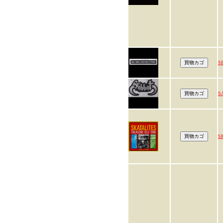
S
S
S