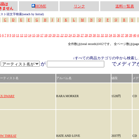
の商品は
HOME
リンク
送料一覧表
きません
頭文字検索(serach by Initial)
C
D
E
F
G
H
I
J
K
L
M
N
O
P
Q
R
S
5
6
7
8
9
10
11
12
13
14
15
16
17
18
19
20
21
22
23
24
25
26
27
28
29
30
31
32
33
34
35
36
37
38
39
40
4
全件数は(total records)1412です。 全ページ数は(pag
↓すべての商品カテゴリの中から検索し
が
でメディ
ーティスト名
アルバム名
値段
メデ
EX DWARF
BARA MORKER
1528円
CD
OW THREAT
HATE AND LOVE
2037円
CD