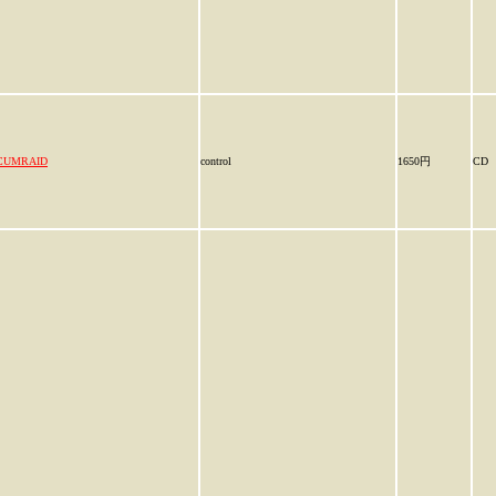
CUMRAID
control
1650円
CD