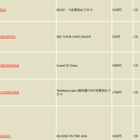
ODA!
BEAT! ※在庫切れです※
2530円
CD
ENSATIONS
DIG YOUR OWN GRAVE
550円
CD
TARVINGMAN
Sound Of Sirens
1980円
CD
Tannhauser gate (国内盤CD)※在庫切れで
EX PRISONER
1760円
CD
す※
AVAGES
BLOOM ON THE ASH
2200円
CD