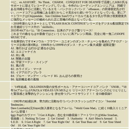
ーに、ex.ASSFORT、No Think、CHARM、CONQUEST FOR DEATH等で活躍したKIKU氏を
サポートに迎えてレコーディングしている。今作のレコーディングエンジニアは、同郷で
ある沖縄を中心に活動しているエモ・パンクロックバンド「offseason」の田港朝史氏が行
い、ハードコアとは両極にある彼だからこそ見出せた鋭いサウンドとなっている。更にア
ートワークはChippendale、Sun Children Sunのヴォーカルであるタケ氏が手掛け視覚聴覚共
に強烈なメッセージの秘められた正に至極の作品となっている。
・2018年新たなスタートとして"FLASH BACK CONTINUE"シリーズをデジタル配信限定で6
か月連続リリース中の「skillkills」
2015年4thアルバム「Ill Connection」以来のアナログ盤リリース!
これまでの曲をもはや新曲ではというぐらいに再アレンジ再録。完全に唯一無二のDOPE
MUSICです。
※在庫切れです※●ソウル・フラワー・ユニオンのダンス・チューンを集めたアナログ・シ
リーズ企画の第4弾は、1996年から1999年のダンス・チューン集大成盤! 超限定盤!
A1. 海行かば 山行かば 踊るかばね
A2. エエジャナイカ
A3. 向い風
A4. 闇夜の太陽
A5. 宇宙フーテン・スイング
B1. 風の市
B2. ホライズン・マーチ
B3. イデアのアンブレラ
B4. ブルー・マンデー・パレード B5. おんぼろの夜明け
B6. 短距離走者の孤独
・ '14年結成、UK/LONDON発の女性ボーカル・アナーコ/ハードコア パンク「SNOB」"'18
年1stアルバムがUKのLA VIDA ES UN MUSより リリース!! アナーコパンクのヒリヒリとし
た緊張感と攻撃的なテンションを 併せ持つグレートサウンド！！ 全10曲収録!!
・1982年の結成以来、勢力的に活動を行うパンク/スラッシュのアイコン「Suicidal
Tendencies」
Dave Lombardo(元Slayer)加入後初となるアルバム『World Gone Mad』に続く10曲入りミニア
ルバム登場！
Iggy Popのカヴァー「I Got A Right」含む全10曲収録！アートワークはMike Strachan。
収録曲：1. Nothing To Lose 2. Get United! 3. !Authority 4. Ain't Mess'n Around 5.
S.E.D. 6. I Got A Right 7. Get Your Right On! 8. Get Your Bass on! 9. Get Your Shred
On! 10. Get Your Fight On!