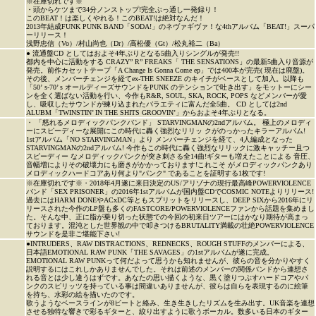
※在庫切れです※
・頭からケツまで34分ノンストップ!完全ぶっ通し一発録り！
このBEAT！は楽しくやれる！このBEAT!は絶対なんだ！
2013年結成FUNK PUNK BAND「SODA!」のネヴァギヴァ！な4thアルバム「BEAT!」スーパ
ーリリース！
浅野忠信（Vo）/村山尚也（Dr）/高松優（Gt）/松丸裕二（Ba）
● 流通盤CD としてはおよそ4年ぶりとなる5曲入りシングルが発売!!
都内を中心に活動をする CRAZY” R” FREAKS「 THE SENSATIONS」の最新5曲入り音源が
発売。前作カセットテープ「A Change Is Gonna Come ep」では400本が完売( 現在は廃盤)。
その後、メンバーチェンジを経てex-THE SNEEZE のキイチがベースとして加入。以降も
「50’ s-70’ s オールディーズサウンドをPUNK のテンションで吐き出す」をモットーにシー
ンを全く選ばない活動を行い、今作もR&R, SOUL, SKA, ROCK, POPS などメンバーが愛
し、吸収したサウンドが練り込まれたバラエティに富んだ全5曲。 CD としては2nd
ALUBM「TWINSTIN’ IN THE SHITS GROOVIN’」からおよそ4年ぶりとなる。
・ 「怒れるメロディックパンクバンド」 STARVINGMANの2ndアルバム。 極上のメロディ
ーにスピーディーな展開にこの時代に轟く強烈なリリッ クがのっかったキラーアルバム!
1stアルバム「NO STARVINGMAN」より メンバーチェンジを経て、4人編成となった
STARVINGMANの2ndアルバム! 今作もこの時代に轟く強烈なリリックに激キャッチー且つ
スピーディー なメロディックパンクが突き刺さる全14曲!ギターも増えたことによる 音圧、
音幅増によりその破壊力にも磨きがかかっております!これこそ がメロディックパンクあり
メロディックハードコアあり何より"パンク" であることを証明する1枚です!
※在庫切れです※・2018年4月遂に来日決定のUS/アリゾナの現行最高峰POWERVIOLENCE
バンド「SEX PRISONER」の2016年1stアルバムが国内盤CDでCOSMIC NOTEよりリリース!
過去にはHARM DONEやACxDC等ともスプリットをリリースし、DEEP SIXから2016年にリ
リースされた今作のLP盤も多くのFASTCORE/POWERVIOLENCEファンから話題を集めまし
た。そんな中、正に脂が乗り切った状態での今回の初来日ツアーにはかなり期待が高まっ
ております。混沌とした世界観の中で叩きつけるBRUTALITY満載の壮絶POWERVIOLENCE
サウンドを是非ご堪能下さい!
●INTRUDERS、RAW DISTRACTIONS、REDNECKS、ROUGH STUFFのメンバーによる、
日本語EMOTIONAL RAW PUNK「THE SAVAGES」の1stアルバムが遂に完成。
EMOTIONAL RAW PUNKって何だよって思うかも知れませんが、彼らの音を分かりやすく
説明するにはこれしかありませんでした。それは前述のメンバーの関係バンドから連想さ
れる音とは少し違うはずです。あなたの思い描くような、黒く塗りつぶすハードコアやパ
ンクのスピリッツを持っている事は間違いありませんが、彼らは自らを表現するのに絵筆
を持ち、水彩の絵を描いたのです。
歌うようなベースラインが8ビートと絡み、生き生きしたリズムを生み出す。UK音楽を連想
させる独特な響きで彩るギターと、絞り出すように歌うボーカル。数多いる日本のギター