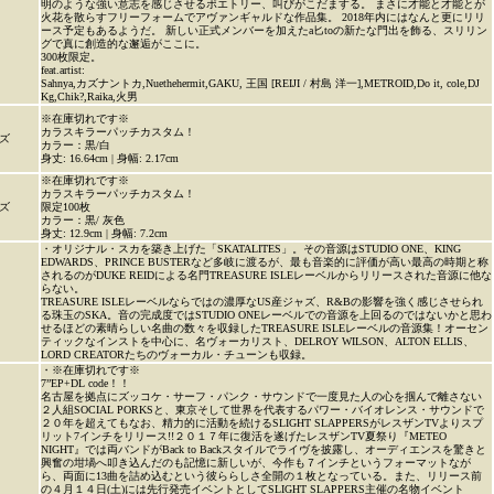
明のような強い意志を感じさせるポエトリー、叫びがこだまする。 まさに才能と才能とが
火花を散らすフリーフォームでアヴァンギャルドな作品集。 2018年内にはなんと更にリリ
ース予定もあるようだ。 新しい正式メンバーを加えたa匕toの新たな門出を飾る、スリリン
グで真に創造的な邂逅がここに。
300枚限定。
feat.artist:
Sahnya,カズナントカ,Nuethehermit,GAKU, 王国 [REIJI / 村島 洋一],METROID,Do it, cole,DJ
Kg,Chik?,Raika,火男
※在庫切れです※
カラスキラーパッチカスタム！
ズ
カラー：黒/白
身丈: 16.64cm | 身幅: 2.17cm
※在庫切れです※
カラスキラーパッチカスタム！
ズ
限定100枚
カラー：黒/ 灰色
身丈: 12.9cm | 身幅: 7.2cm
・オリジナル・スカを築き上げた「SKATALITES」。その音源はSTUDIO ONE、KING
EDWARDS、PRINCE BUSTERなど多岐に渡るが、最も音楽的に評価が高い最高の時期と称
されるのがDUKE REIDによる名門TREASURE ISLEレーベルからリリースされた音源に他な
らない。
TREASURE ISLEレーベルならではの濃厚なUS産ジャズ、R&Bの影響を強く感じさせられ
る珠玉のSKA。音の完成度ではSTUDIO ONEレーベルでの音源を上回るのではないかと思わ
せるほどの素晴らしい名曲の数々を収録したTREASURE ISLEレーベルの音源集！オーセン
ティックなインストを中心に、名ヴォーカリスト、DELROY WILSON、ALTON ELLIS、
LORD CREATORたちのヴォーカル・チューンも収録。
・※在庫切れです※
7”EP+DL code！！
名古屋を拠点にズッコケ・サーフ・パンク・サウンドで一度見た人の心を掴んで離さない
２人組SOCIAL PORKSと、東京そして世界を代表するパワー・バイオレンス・サウンドで
２０年を超えてもなお、精力的に活動を続けるSLIGHT SLAPPERSがレスザンTVよりスプ
リット7インチをリリース!!２０１７年に復活を遂げたレスザンTV夏祭り『METEO
NIGHT』では両バンドがBack to Backスタイルでライヴを披露し、オーディエンスを驚きと
興奮の坩堝へ叩き込んだのも記憶に新しいが、今作も７インチというフォーマットなが
ら、両面に13曲を詰め込むという彼ららしさ全開の１枚となっている。また、リリース前
の４月１４日(土)には先行発売イベントとしてSLIGHT SLAPPERS主催の名物イベント