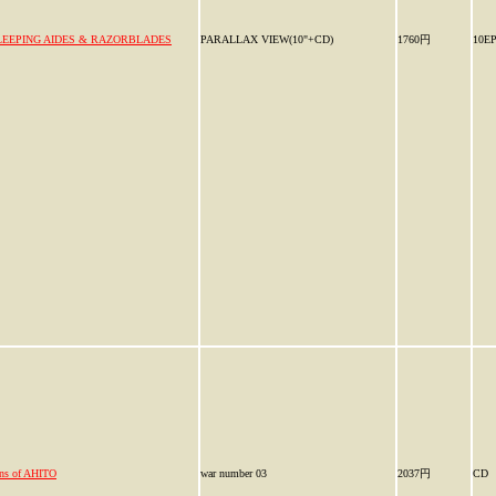
LEEPING AIDES & RAZORBLADES
PARALLAX VIEW(10"+CD)
1760円
10E
ns of AHITO
war number 03
2037円
CD