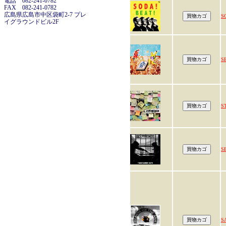
電話 082-241-0782
FAX 082-241-0782
広島県広島市中区袋町2-7 プレ
S
イグラウンドビル2F
S
S
S
S