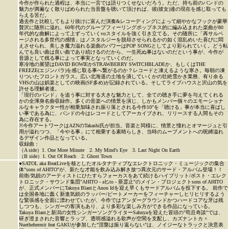
今作が作られた過程は、本当に一言では語りつくせないだろう。ただ、持ち前のバンドの
魅力が満遍なく散りばめられた当音盤を聴いて頂ければ、彼(彼女)達の現在を感じ取っても
らえる筈だ。
P
過去作と比較してもより抜けに富んだ演奏&レコーディングによって細やかなフックが豪華
贅沢に随所に溢れ、60年代のグループフィーリングポップネス的に編み込まれた楽曲が80
年代的な曲解によって上ずっていくvoスタイルを強く引き立てる。その随所に「再サルベ
ージされる多世代の感情」はノスタルジーを脱却させられるかの如く混乱めいた喜びに悶
えさせられ、美しき魔力溢れる楽曲のパワーはPOP SONGとしてより彩られていく。どう転
んでも良い曲は良い曲であり続けるのだから、一生死ぬ事はないのだという事が、今作が
音源として残る事によって事実となっていくのだ。
寒冷地の展望はDAVID BOWIEかSTRAWBERRY SWITCHBLADEか、もしくはTHE
FREEZE(エジンバラ)を感じ取る事へ繋がるのか？レコードと凍えるような寒さ。毎朝の凍
りついたフロントガラス。広い北海道の土地を潰していくかの壮絶雪かき業務、有り余る
VHSの山は娯楽としての映画(SF多め)が記録されている。そしてライブハウスと沢山の気を
許せる理解者達。
「現行のバンド」を追う事に対する大きな魅力として、全ての聴き手に夢を与えてくれる
かの全渾身名曲収録作。多くの音楽への情景を演じ、しかもメンバー個々のエモーショナ
ルなキャラクター性が相乗加味され振り落とされる今作10"を「聴ける」事が本当に喜ばし
い事である為に、バンドの今はレコードとしてアーカイブされ、リリースする人間もその
為に存在する。
※今作アートワークはAZNのTakashi氏が担当。音楽と同様に、情景と憧れとオマージュと引
用が溢れつつ、「今やる事」にて相乗する素晴らしき、当時のムーブメントへの呪縛溢れ
るデザイン作品となっている。
収録曲：
（A side）1. One More Minute 2. My Mind's Eye 3. Last Night On Earth
（B side）1. Out Of Reach 2. Ghost Town
●SATOL aka BeatLiveを核としたオルタナティブなエレクトロニック・ミュージックの集合
体"sons of AHITO"が、新たな才能を飲み込み解き放つ異次元のサード・アルバム登場！！
前衛/気鋭のアーティストにひたすらフォーカスをあて続けるハイブリット/ポスト・エレク
トロニック・サウンド集団"AHITO - a匕to - 亜霊止"のメイン・プロジェクトsons of AHITO
が、正式メンバーにTakuya BlantとAnon Idを迎え早くもサードアルバムを投下する。 前作で
は全国各地に蠢く新進気鋭のラッパー/ビートメーカーをフィーチャーしヒリヒリするよう
な緊張感を全面に漂わせていたが、今作ではアンダーグラウンドかつハードコアな牙は残
しつつも、シンガーの客演もあり、より多彩な楽しみ方ができる作品になっている。
Takuya Blantと新潟の女性シンガーソングライターSahnyaを迎えた冒頭の"苟且奇談"では、
研ぎ澄まされた音響とラップ、透明感溢れる歌声が空間を支配し、カズナントカ ×
Nuethehermit feat GAKUが参加した"涅槃は振り返らない"は、ノイジーなトラックと決意表