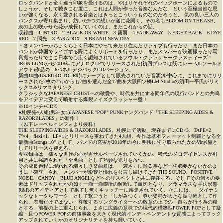
ロックバンドと全く違う印象を受けるのは、やはりそれぞれのバックボーンによるもので
しょうか。そして聴きこむ度に、これは人間が作った音楽なんだな、という至極当然な思
いが強くなる。永く愛される音楽とはきっとこういうものなのだろうと。 気の良い三人の
パンクスが寄り集まり、紡いだ9つの想いが遂に花開く。その名もBLOOM ON THE ASH。
灰の上の咲かせた花が成長していくのは、またこれからの話。
収録曲：1.INTRO 2.BLACK OR WHITE 3.霧雨 4.FADE AWAY 5.FIGHT BACK 6.DYE
RED 7.閃光 8.PARADOX 9.BRAND NEW DAY
・各メンバーがちょくちょく日本にやって来たり住んだりライブも行ったり、また日本の
バンドが韓国でライブする際によくサポートを行ったり、またメンバーが映画撮ったり写
真撮ったりでここ日本でも広く認知されているソウル・クラッシャークラスティーズ！
IRON LUNGから2018年にアナログLPでリリースされた(初回プレスは既にレーベルソールド
アウト)作品の、6パネルデジパックCDバージョン。
新曲10曲(US/EURO TOUR時にテープとして販売されていた音源)を中心に、これまでにリリ
ースされた2枚の7"epからも7曲を選んだ全17曲を大阪四ツ橋LM Studioの須田一平氏がリミ
ックス&リマスタリング。
クラシックなJAPANESE CRUSTへの敬愛や、時代を共にする同年代の現行バンドとの共鳴
をアイデアに変えて噴射する爆裂ノイズクラッシャー盤！
※10インチ+CD※
●札幌発4人組(男3+女1)JAPANESE "POP" PUNKヤングバンド「THE SLEEPING AIDES &
RAZORBLADES」の新作！
（以下レーベルインフォより抜粋）
THE SLEEPING AIDES & RAZORBLADES。札幌にて活動、現在までにCD×3、TAPE×2、
7"×4、flexi×1、LP×1とリリースを重ねてきた4人組。今作は基本フォーマット制覇となる全
最新曲5songs 10" として、バンドの充実が2018年の今に明快に切り取られたかのVinyl盤と
してリリースを迎える。
今収録曲は、様々な世代の心が再サルベージされていくかの、稀代のメロデイセンスが引
用と共に強調された「全名曲」として巧妙な光りを放つ。
その成長過程に現われる瑞々しき楽曲群は、「若さ」に頼る事など一切必要がないかのよ
うに「確立」され、メンバーが影響と憧れを公言し続けてきたTHE SOUND、POSITIVE
NOISE、CANDY、BLUE ANGELなどへのリスペクトと共に存在する。そしてその個々の要
素はドリップされたかの如く一滴一滴随所の解釈にて血肉となり、グラマラスな手法形態
R&Rのアイディアとして果てし無くキャッチーに疾走されていく。そこには、「ダイナミ
ックなトータルワーク」として繋ごうと「しがみつく」尊い姿勢が大きな振り幅として作
られ、表層だけではない・尊敬するソングライターへの敬意の上での「自らが行う為の糧
とする」前提の上に重んじられ、まさに広義の意味での現代的構築型POWER POPとして凝
縮・且つPOWER POPの前後事象を大きく現代的インディペンデントな質感によってフック
アップされていくかのオリジナリティを持ち輝いていく。