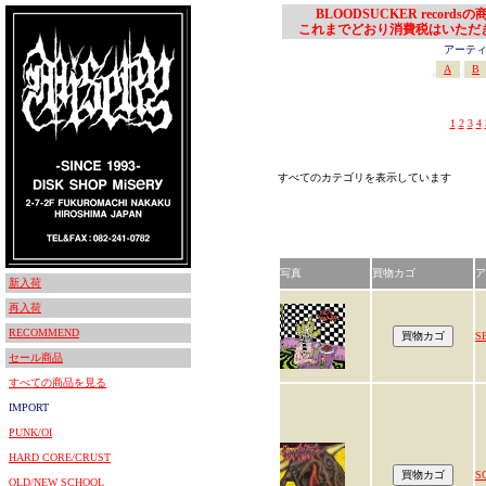
BLOODSUCKER records
これまでどおり消費税はいただ
アーティスト
A
B
1
2
3
4
すべてのカテゴリを表示しています
写真
買物カゴ
ア
新入荷
再入荷
RECOMMEND
S
セール商品
すべての商品を見る
IMPORT
PUNK/OI
HARD CORE/CRUST
S
OLD/NEW SCHOOL