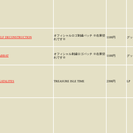
オフィシャルロゴ刺繍パッチ ※在庫切
ELF DECONSTRUCTION
1100円
グッ
れです※
オフィシャル刺繍ロゴパッチ ※在庫切
ABBAT
1100円
グッ
れです※
KATALITES
TREASURE ISLE TIME
2398円
LP