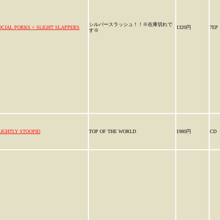
シルバースラッシュ！！※在庫切れで
OCIAL PORKS × SLIGHT SLAPPERS
1320円
7EP
す※
LIGHTLY STOOPID
TOP OF THE WORLD
1980円
CD