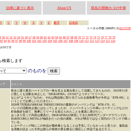
法律に基づく表示
About US
現在の買物カゴの中身
T
U
V
W
X
Y
Z
数字
日本語
トータル件数:2888件1-25
次の25件
9
50
51
52
53
54
55
56
57
58
59
60
61
62
63
64
65
66
67
68
69
70
71
72
73
74
75
76
77
78
79
93
94
95
96
97
98
99
100
101
102
103
104
105
106
107
108
109
110
111
112
113
114
115
116
s)116です
かから検索します
のものを
ィア
コメント
長きに渡り東京ハードコアの一角を支える屋台骨として活躍してきたものの、2025年11月
に惜しくも活動を休止した『DIGRAPHIA』のCDが"ようやく"リリース。
なにが"ようやく"なのか、それは商品毎に割り当てられる規格番号が今作は「BTR-095」と
いうことでお察しいただきたい。
2026年7月現在のBREAK THERECORDSの最新のナンバリングは「BTR-170」だ。
バンドの活動休止後にはなってしまったが、メンバーチェンジや再レコーディングなどの
紆余曲折を経て、無事にリリースを迎えられたことを素直に喜びたい。
はっきり言って内容は最高だ。DIGRAPHIAが体現してきた80年代アンダーグラウンドの、
HARDCOREとMETALが地続きだった頃の感覚。それが懐古ではなく現代のバランスで鳴っ
ている。
レコーディング時にこの作品が最終幕となることは予見していなかったと思うが、鬼気迫
る演奏が詰まった今作は彼らの有終の美を飾るに相応しい作品であるだろう。