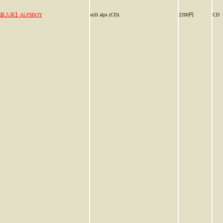
新入荷】ALP$BOY
still alps (CD)
2200円
CD