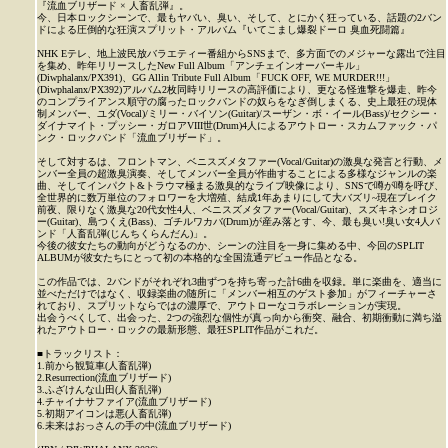
『流血ブリザード × 人畜乱弾』。
今、日本ロックシーンで、最もヤバい、臭い、そして、とにかく狂っている、話題の2バン
ドによる圧倒的な狂演スプリット・アルバム『いてこまし爆裂ドーロ 臭血死闘篇』
NHK Eテレ、地上波民放バラエティー番組からSNSまで、多方面でのメジャーな露出で注目
を集め、昨年リリースしたNew Full Album「アンチェインオーバーキル」
(Diwphalanx/PX391)、GG Allin Tribute Full Album「FUCK OFF, WE MURDER!!!」
(Diwphalanx/PX392)アルバム2枚同時リリースの高評価により、更なる怪進撃を爆走、昨今
のコンプライアンス順守の腐ったロックバンドの奴らをなぎ倒しまくる、史上最狂の現体
制メンバー、ユダ(Vocal)/ミリー・バイソン(Guitar)/スーザン・ボ・イール(Bass)/セクシー・
ダイナマイト・プッシー・ガロアVIII世(Drum)4人によるアウトロー・スカムファック・パ
ンク・ロックバンド「流血ブリザード」。
そして対するは、フロントマン、ベニスズメタファー(Vocal/Guitar)の激臭な発言と行動、メ
ンバー全員の超激臭演奏、そしてメンバー全員が作曲することによる多様なジャンルの楽
曲、そしてインパクト&トラウマ極まる激臭的なライブ映像により、SNSで噂が噂を呼び、
全世界的に数万単位のフォロワーを大増殖、結成1年あまりにして大バズリ~現在ブレイク
前夜、限りなく激臭な20代女性4人、ベニスズメタファー(Vocal/Guitar)、スズキネシオロジ
ー(Guitar)、島つくえ(Bass)、ゴチルワカバ(Drum)が産み落とす、今、最も臭い!臭い女4人バ
ンド「人畜乱弾(じんちくらんだん)」。
今後の彼女たちの動向がどうなるのか、シーンの注目を一身に集める中、今回のSPLIT
ALBUMが彼女たちにとって初の本格的な全国流通デビュー作品となる。
この作品では、2バンドがそれぞれ3曲ずつを持ち寄った計6曲を収録。単に楽曲を、適当に
並べただけではなく、収録楽曲の随所に「メンバー相互のゲスト参加」がフィーチャーさ
れており、スプリットならではの濃厚で、アウトローなコラボレーションが実現。
出会うべくして、出会った、2つの強烈な個性が真っ向から衝突、融合、初期衝動に満ち溢
れたアウトロー・ロックの最新形態、最狂SPLIT作品がこれだ。
■トラックリスト：
1.前から観覧車(人畜乱弾)
2.Resurrection(流血ブリザード)
3.ふざけんな山田(人畜乱弾)
4.チャイナサファイア(流血ブリザード)
5.初期アイコンは悪(人畜乱弾)
6.未来はおっさんの手の中(流血ブリザード)