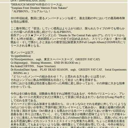
(JPN / DIWPHALANX 2026)
”DEBAUCH MOOD”41作目のリリースは、
"Sunplaza Front Drunken Warriors From Nakano"
『ALP$BOYS』フルアルバム！
2013年頃結成。数回に渡るメンバーチェンジを経て、過去活動の中においての最高峰布陣
を現在は獲得。
ここ数年間にて『登頂』していく標高はより上がり続け、限られたライブの中でも明らか
にその場への爪痕を残し続けているALP$BOYS。
前作アシックス★ブーメランズとの『Drunks In The Central Park split (7")』のリリースから
早くも3年が経過し、絶好調現メンバーの全てが詰め込まれた、スリリングあり・激ヤバ展
開あり・そして懐かしさと涙ありの最登頂記録更新大作Full Length Albumが2026年6月にリ
リースされる事となる。
現メンバーは以下、
Vo:ippe(fredelica)
Gt:Nissy(penisboys、urgh、東京スーパースターズ、GREEDY FAT CAT)
Gt:Hajime(geji、Shining Moments、END IN BLOOD etc.)
Ba:Atake(COFFINS、Super Structure)
Dr:Kosuke(Daiei Spray、PLAY DEAD SEASON、urgh、GREEDY FAT CAT、Serial Experiments
、BISING etc.)
『どういったメンバーの組み合わせ！？』と思われる方も多いとは思うが、
それはシンプルに飲み仲間関係を出自として始まった事を意味する。
13年における活動は現在最も脂がのった時期に差し掛かっており、その抑揚に大きな拍車
がかかっている。
今作は全13曲を収録。頭数曲を再生すれば瞭然ではあるが、今作のバリエーション、アレ
ンジ、各パートの充実がどれだけ渾身として音源に叩き込まれているのかがLong Play作と
して伝わる筈である。
ダイハードに切り込み加速する1曲目から、ロッキンなGtとそれを絶妙に外していくような
Gtのぶつかり合いが非常に予測不能に双方レイヤーとして絡み合い、爆速と縦横の揺れ両
方を強く演出するBa・Drの動きまくる畳みかける全パートの混ざりあいが激ヤバ(2回目)な
楽曲を強く作り上げ進んでいく。 そして前作の凄さが相乗の意味でよりリリック才能キレ
まくりに進化したVoが縦横無尽に完全なるこのAlbumの面白さを演出し、泥臭いのにキレが
ある不思議な酔いどれコントラストとストイックな突進力も表現。ちょっと前後左右過去
未来を見渡してもあまりないような強い個性盤として存在感を増している。今作が相当な
時間をかけ作成された事に比例されるように、満足感が高い内容として出揃っている。