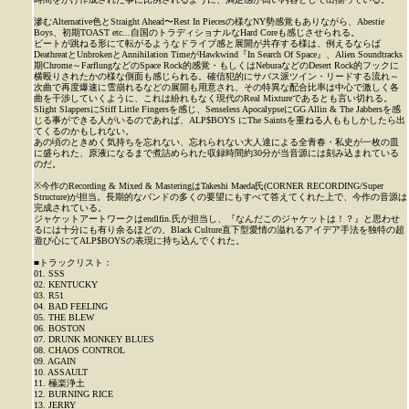
滲むAlternative色とStraight Ahead〜Rest In Piecesの様なNY勢感覚もありながら、Abestie
Boys、初期TOAST etc...自国のトラディショナルなHard Coreも感じさせられる。
ビートが跳ねる形にて転がるようなドライブ感と展開が共存する様は、例えるならば
DeathreatとUnbrokenとAnnihilation TimeがHawkwind『In Search Of Space』、Alien Soundtracks
期Chrome～FarflungなどのSpace Rock的感覚・もしくはNeburaなどのDesert Rock的フックに
横殴りされたかの様な側面も感じられる。確信犯的にサバス派ツイン・リードする流れ～
次曲で再度爆速に雪崩れるなどの展開も用意され、その特異な配合比率は中心で激しく各
曲を干渉していくように、これは紛れもなく現代のReal Mixtureであるとも言い切れる。
Slight SlappersにStiff Little Fingersを感じ、Senseless ApocalypseにGG Allin & The Jabbersを感
じる事ができる人がいるのであれば、ALP$BOYS にThe Saintsを重ねる人ももしかしたら出
てくるのかもしれない。
あの頃のときめく気持ちを忘れない、忘れられない大人達による全青春・私史が一枚の皿
に盛られた、原液になるまで煮詰められた収録時間約30分が当音源には刻み込まれている
のだ。
※今作のRecording & Mixed & MasteringはTakeshi Maeda氏(CORNER RECORDING/Super
Structure)が担当。長期的なバンドの多くの要望にもすべて答えてくれた上で、今作の音源は
完成されている。
ジャケットアートワークはendlfin.氏が担当し、『なんだこのジャケットは！？』と思わせ
るには十分にも有り余るほどの、Black Culture直下型愛情の溢れるアイデア手法を独特の超
遊び心にてALP$BOYSの表現に持ち込んでくれた。
■トラックリスト：
01. SSS
02. KENTUCKY
03. R51
04. BAD FEELING
05. THE BLEW
06. BOSTON
07. DRUNK MONKEY BLUES
08. CHAOS CONTROL
09. AGAIN
10. ASSAULT
11. 極楽浄土
12. BURNING RICE
13. JERRY