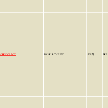
ECHNOCRACY
TO HELL/THE END
1500円
7EP