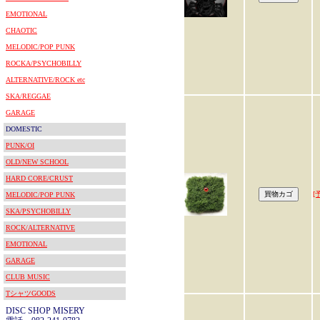
EMOTIONAL
CHAOTIC
MELODIC/POP PUNK
ROCKA/PSYCHOBILLY
ALTERNATIVE/ROCK etc
SKA/REGGAE
GARAGE
DOMESTIC
PUNK/OI
OLD/NEW SCHOOL
HARD CORE/CRUST
[
MELODIC/POP PUNK
SKA/PSYCHOBILLY
ROCK/ALTERNATIVE
EMOTIONAL
GARAGE
CLUB MUSIC
TシャツGOODS
DISC SHOP MISERY