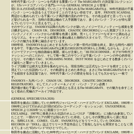
90年代千葉パンク・シーンを代表する重要バンド The MARGAReTS の決定版コレクション
が、USハードコア／パンク名門レーベル GENERAL SPEECH より登場！
現U.D.A.のUDA氏が在籍していたことでも知られるThe MARGAReTSは、90年代初頭の千葉
パンク・シーンを語るうえで欠かすことのできない存在です。近年、PRIVATE SCANDAL
周辺から進められている千葉パンク再評価の流れの中でも、その名は必ずと言っていいほ
ど挙げられる一方、当時の音源は極めて入手困難であり、多くのパンク・ファンが待ち望
んでいたリリースと言えるでしょう。
そのサウンドは、SWANKYS以降の九州パンクが築いたノイジーでスノッティーな感覚を受
け継ぎながら、CHAOS UK、DISORDER、CHAOTIC DISCHORDといった英国ブリストル・
パンク／ノイズ・パンクからの影響を色濃く反映。荒々しくファジーなギターと跳ねるよ
うなリズム、キャッチーさと破壊力を兼ね備えた独特のスタイルで、'77パンクとノイズ・
パンクの魅力を見事に融合させています。
1989年頃、SWANKYSをはじめとする九州パンク第一世代が活動を終え、新たな時代へ移行
する中で、千葉のThe MARGAReTSは東京のREGISTRATORSらと共鳴しながらも、よりノ
イジーでファジーな独自路線を展開。彼らが主催した「HI-TECH DINNER」ギグや70年代フ
ァッションへのこだわり、そして唯一無二のサウンドは千葉パンク・シーンの中心的存在
となり、その後の C&C、SCREAMING NOISE、DUST NOISE をはじめとする数多くのバン
ド誕生へと繋がっていきました。
ライブ活動では絶大な支持を集めながらも、現役当時には正式なレコードを残すことなく
消えていった伝説的バンド。その軌跡をまとめた本作は、まさにThe MARGAReTSのキャリ
アを総括する決定版であり、90年代千葉パンクの歴史を知るうえでも欠かせない一枚で
す。
SWANKYS～九州パンク、CHAOS UK、DISORDER、CHAOTIC DISCHORD、
REGISTRATORS、そしてスノッティー＆ノイズ・パンク・ファン必携！
再評価が進む千葉パンク・シーンの原点とも言えるThe MARGAReTS、その魅力を余すこと
なく収めた究極のアーカイブ作品です。
(GENERAL SPEECHE/USA 2026)
秋田市を拠点に活動していた80年代ジャパニーズ・ハードコアバンド EXCLAIM。1985年～
1986年にかけて行われた計3回の幻のレコーディング・セッションが、USのGENERAL
SPEECH より2026年ついに発掘リリース!!
EXCLAIMは、1987年に発表された伝説のオムニバスLP 『消毒GIG』 に1曲のみ参加してい
たことで、一部のマニアの間では知られていた存在。しかしその実態は長らく謎に包ま
れ、当時G.I.S.M.、COMES、CLAY、SWANKYSなどをリリースしていた DOGMA
RECORDS が『DOLL』誌上でリリース予定作品として告知しながらも実現することなく消
えてしまった“幻のバンド”のひとつでした。
秋田市を拠点に活動していた80年代ジャパニーズ・ハードコアバンド EXCLAIM。1985年～