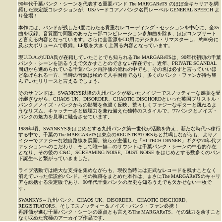
90年代千葉パンク・シーンを代表する重要バンド The MARGAReTS のほぼ全キャリアを網
羅した決定版コレクションが、USハードコア／パンク名門レーベル GENERAL SPEECH よ
り登場！
本作には、バンドが残した4度にわたる貴重なレコーディング・セッションを中心に、全35
曲を収録。音質面で問題のあった一部コンピレーション参加曲を除き、ほぼコンプリート
と言える内容となっています。さらに全音源をCD用にデジタル・リマスターし、約80分に
及ぶ大ボリュームで収録。LP版を大きく上回る内容となっています。
現U.D.A.のUDA氏が在籍していたことでも知られるThe MARGAReTSは、90年代初頭の千葉
パンク・シーンを語るうえで欠かすことのできない存在です。近年、PRIVATE SCANDAL
周辺から進められている千葉パンク再評価の流れの中でも、その名は必ずと言っていいほ
ど挙げられる一方、当時の音源は極めて入手困難であり、多くのパンク・ファンが待ち望
んでいたリリースと言えるでしょう。
そのサウンドは、SWANKYS以降の九州パンクが築いたノイジーでスノッティーな感覚を受
け継ぎながら、CHAOS UK、DISORDER、CHAOTIC DISCHORDといった英国ブリストル・
パンク／ノイズ・パンクからの影響を色濃く反映。荒々しくファジーなギターと跳ねるよ
うなリズム、キャッチーさと破壊力を兼ね備えた独特のスタイルで、'77パンクとノイズ・
パンクの魅力を見事に融合させています。
1989年頃、SWANKYSをはじめとする九州パンク第一世代が活動を終え、新たな時代へ移行
する中で、千葉のThe MARGAReTSは東京のREGISTRATORSらと共鳴しながらも、よりノ
イジーでファジーな独自路線を展開。彼らが主催した「HI-TECH DINNER」ギグや70年代フ
ァッションへのこだわり、そして唯一無二のサウンドは千葉パンク・シーンの中心的存在
となり、その後の C&C、SCREAMING NOISE、DUST NOISE をはじめとする数多くのバン
ド誕生へと繋がっていきました。
ライブ活動では絶大な支持を集めながらも、現役当時には正式なレコードを残すことなく
消えていった伝説的バンド。その軌跡をまとめた本作は、まさにThe MARGAReTSのキャリ
アを総括する決定版であり、90年代千葉パンクの歴史を知るうえでも欠かせない一枚で
す。
SWANKYS～九州パンク、CHAOS UK、DISORDER、CHAOTIC DISCHORD、
REGISTRATORS、そしてスノッティー＆ノイズ・パンク・ファン必携！
再評価が進む千葉パンク・シーンの原点とも言えるThe MARGAReTS、その魅力を余すこと
なく収めた究極のアーカイブ作品です。