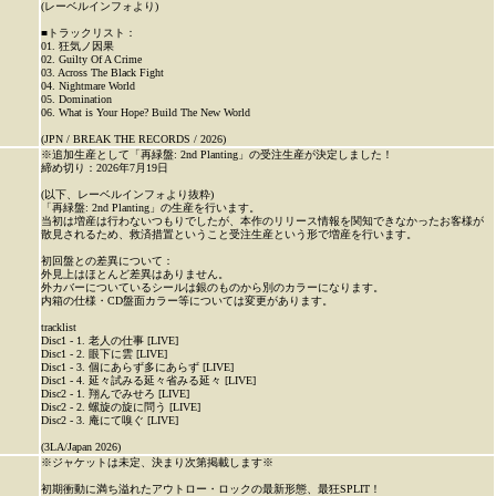
(レーベルインフォより)
■トラックリスト：
01. 狂気ノ因果
02. Guilty Of A Crime
03. Across The Black Fight
04. Nightmare World
05. Domination
06. What is Your Hope? Build The New World
(JPN / BREAK THE RECORDS / 2026)
※追加生産として「再緑盤: 2nd Planting」の受注生産が決定しました！
締め切り：2026年7月19日
(以下、レーベルインフォより抜粋)
「再緑盤: 2nd Planting」の生産を行います。
当初は増産は行わないつもりでしたが、本作のリリース情報を関知できなかったお客様が
散見されるため、救済措置ということ受注生産という形で増産を行います。
初回盤との差異について：
外見上はほとんど差異はありません。
外カバーについているシールは銀のものから別のカラーになります。
内箱の仕様・CD盤面カラー等については変更があります。
tracklist
Disc1 - 1. 老人の仕事 [LIVE]
Disc1 - 2. 眼下に雲 [LIVE]
Disc1 - 3. 個にあらず多にあらず [LIVE]
Disc1 - 4. 延々試みる延々省みる延々 [LIVE]
Disc2 - 1. 翔んでみせろ [LIVE]
Disc2 - 2. 螺旋の旋に問う [LIVE]
Disc2 - 3. 庵にて嗅ぐ [LIVE]
(3LA/Japan 2026)
※ジャケットは未定、決まり次第掲載します※
初期衝動に満ち溢れたアウトロー・ロックの最新形態、最狂SPLIT！