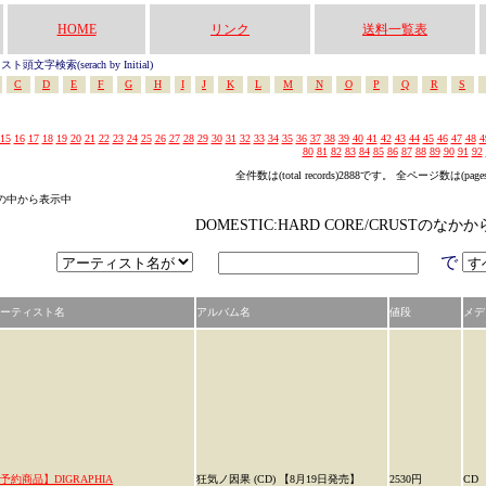
HOME
リンク
送料一覧表
頭文字検索(serach by Initial)
C
D
E
F
G
H
I
J
K
L
M
N
O
P
Q
R
S
15
16
17
18
19
20
21
22
23
24
25
26
27
28
29
30
31
32
33
34
35
36
37
38
39
40
41
42
43
44
45
46
47
48
4
80
81
82
83
84
85
86
87
88
89
90
91
92
全件数は(total records)2888です。 全ページ数は(page
ゴリの中から表示中
DOMESTIC:HARD CORE/CRUSTのな
で
ーティスト名
アルバム名
値段
メデ
予約商品】DIGRAPHIA
狂気ノ因果 (CD) 【8月19日発売】
2530円
CD