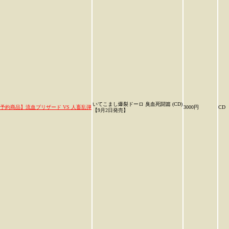
いてこまし爆裂ドーロ 臭血死闘篇 (CD)
予約商品】流血ブリザード VS 人畜乱弾
3000円
CD
【9月2日発売】