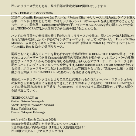
※LPのリリース予定もあり。発売日等が決定次第HP掲載いたします※
(JPN / DEBAUCH MOOD 2026)
2023年にGuerilla Recordsから2ndアルバム『Poison Gift』をリリースし精力的にライブを重ね
る中、バンドは突如として唯一のオリジナルメンバーのYamaguchiを残し離散することとな
った。そして同年秋、Yamaguchiの声掛けの下、ヴォーカルのKAWAを含む新メンバーが集
結しTECHNOCRACYは4人体制での再出発を遂げることとなる。
バンドの何度目かの転換期を経て約3年ぶりにリリースの今作は、現メンバー加入以降に作
られた2曲を収録したバンド初の7インチフォーマット、そして1stアルバム 『Price of Killing
Machine』 以来となるオリジナルメンバーのTani氏（現SCREWBALL）のプライベートレー
ベルevilfly Rec & Coとの共同リリース。
両極ともいえる異なるムードを持ち合わせた今作収録のTO HELL / THE ENDの2曲は、それ
ぞれにコンポーザーであるYamaguchiの現在の音楽的趣向を覗かせつつも現メンバーの攻撃
的なプレイスタイルからの影響も感じる新境地ともいえるアプローチ。アートワークは初
期からバンドのヴィジュアルワーク全般を支えるHide Takakura a.k.a. The Art demonが今作で
も担当。ポスタースリーブに配された荒涼とした雰囲気をもつ“白い”悪魔からは脈々と受け
継がれる大阪PUNK/HARDOCOREの血の匂いを感じざるを得ない。
各国のハードコアパンクはもとよりC.O.C.に代表されるクロスオーバー・スラッシュから
の多大なる影響を独自に深化させてきたこれまでのキャリアを経て、TECHNOCRACYはバ
ンドの過去/現在/未来を文字通り 『Crossover』 するかのように原点回帰そして更なる深化
を繰り返していく。
TECHNOCRACY are
Guitar: Daisuke Yamaguchi
Vocal: Hiroyuki “KAWA” Nanataki
Bass: Yoshihisa Kato
Drums: Takayuki Fukunaga
(self / evilfly Rec & Co/Japan 2026)
※ほぼ全音源を網羅した決定版コレクションCD！
※全35曲収録／約80分収録（LP版より大幅増量収録！）
※CD用デジタル・リマスタリング仕様！