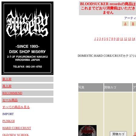
BLOODSUCKER recordsの商品は
これまでどおり消費税はいただき
ません
アーティスト
A
B
1
2
3
4
5
6
7
8
9
10
11
12
13
14
DOMESTIC:HARD CORE/CRUSTカテ
新入荷
再入荷
写真
買物カゴ
ア
RECOMMEND
セール商品
すべての商品を見る
IMPORT
PUNK/OI
HARD CORE/CRUST
【
OLD/NEW SCHOOL