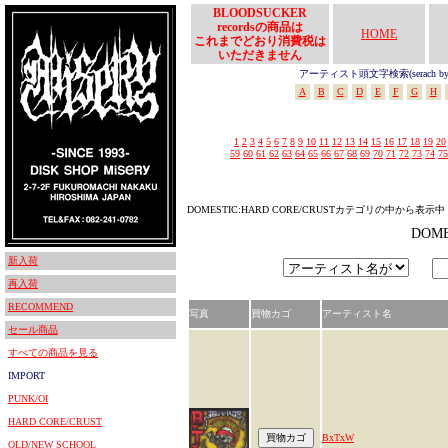
BLOODSUCKER
recordsの商品は
HOME
これまでどおり消費税は
いただきません
アーティスト頭文字検索(serach by In
A
B
C
D
E
F
G
H
1
2
3
4
5
6
7
8
9
10
11
12
13
14
15
16
17
18
19
20
59
60
61
62
63
64
65
66
67
68
69
70
71
72
73
74
75
DOMESTIC:HARD CORE/CRUSTカテゴリの中から表示中
DOM
新入荷
再入荷
RECOMMEND
写真
買物カゴ
アーティスト名
セール商品
すべての商品を見る
IMPORT
PUNK/OI
HARD CORE/CRUST
BxTxW
OLD/NEW SCHOOL