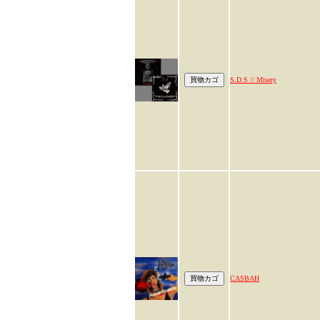
S.D.S // Misery
CASBAH