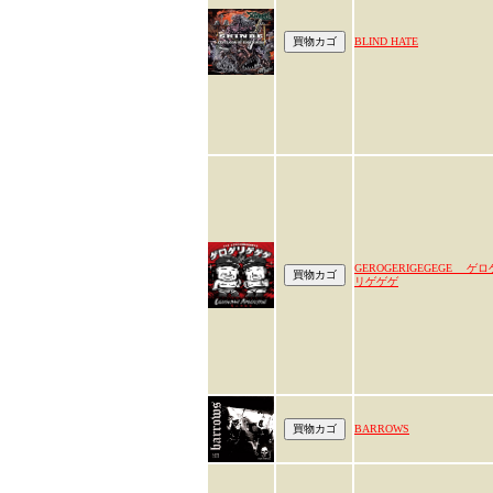
BLIND HATE
GEROGERIGEGEGE ゲロ
リゲゲゲ
BARROWS