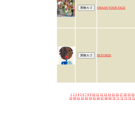
SMASH YOUR FACE
BEYONDS
1
2
3
4
5
6
7
8
9
10
11
12
13
14
15
16
17
18
19
20
59
60
61
62
63
64
65
66
67
68
69
70
71
72
73
74
75