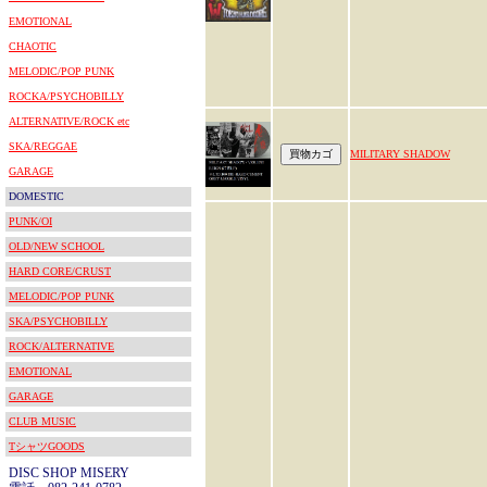
EMOTIONAL
CHAOTIC
MELODIC/POP PUNK
ROCKA/PSYCHOBILLY
ALTERNATIVE/ROCK etc
SKA/REGGAE
MILITARY SHADOW
GARAGE
DOMESTIC
PUNK/OI
OLD/NEW SCHOOL
HARD CORE/CRUST
MELODIC/POP PUNK
SKA/PSYCHOBILLY
ROCK/ALTERNATIVE
EMOTIONAL
GARAGE
CLUB MUSIC
TシャツGOODS
DISC SHOP MISERY