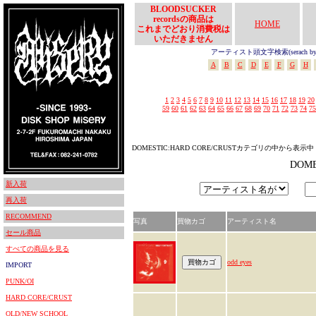
BLOODSUCKER
recordsの商品は
HOME
これまでどおり消費税は
いただきません
アーティスト頭文字検索(serach by In
A
B
C
D
E
F
G
H
1
2
3
4
5
6
7
8
9
10
11
12
13
14
15
16
17
18
19
20
59
60
61
62
63
64
65
66
67
68
69
70
71
72
73
74
75
DOMESTIC:HARD CORE/CRUSTカテゴリの中から表示中
DOM
新入荷
再入荷
RECOMMEND
写真
買物カゴ
アーティスト名
セール商品
すべての商品を見る
odd eyes
IMPORT
PUNK/OI
HARD CORE/CRUST
OLD/NEW SCHOOL