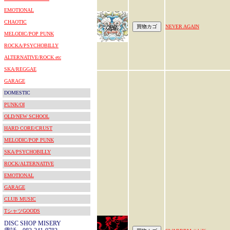
EMOTIONAL
CHAOTIC
NEVER AGAIN
MELODIC/POP PUNK
ROCKA/PSYCHOBILLY
ALTERNATIVE/ROCK etc
SKA/REGGAE
GARAGE
DOMESTIC
PUNK/OI
OLD/NEW SCHOOL
HARD CORE/CRUST
MELODIC/POP PUNK
SKA/PSYCHOBILLY
ROCK/ALTERNATIVE
EMOTIONAL
GARAGE
CLUB MUSIC
TシャツGOODS
DISC SHOP MISERY