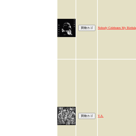
Nobody Celebrates My Birthd
V.A.