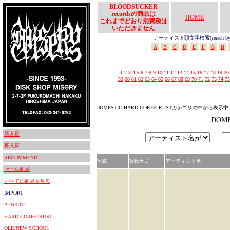
BLOODSUCKER
recordsの商品は
HOME
これまでどおり消費税は
いただきません
アーティスト頭文字検索(serach by In
A
B
C
D
E
F
G
H
1
2
3
4
5
6
7
8
9
10
11
12
13
14
15
16
17
18
19
20
59
60
61
62
63
64
65
66
67
68
69
70
71
72
73
74
75
DOMESTIC:HARD CORE/CRUSTカテゴリの中から表示中
DOM
新入荷
再入荷
RECOMMEND
写真
買物カゴ
アーティスト名
セール商品
すべての商品を見る
IMPORT
PUNK/OI
HARD CORE/CRUST
OLD/NEW SCHOOL