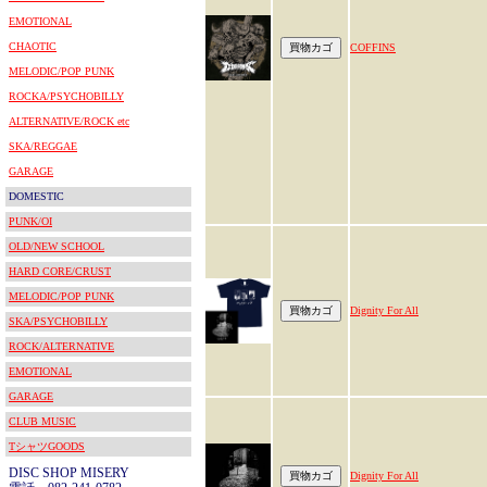
EMOTIONAL
CHAOTIC
COFFINS
MELODIC/POP PUNK
ROCKA/PSYCHOBILLY
ALTERNATIVE/ROCK etc
SKA/REGGAE
GARAGE
DOMESTIC
PUNK/OI
OLD/NEW SCHOOL
HARD CORE/CRUST
MELODIC/POP PUNK
Dignity For All
SKA/PSYCHOBILLY
ROCK/ALTERNATIVE
EMOTIONAL
GARAGE
CLUB MUSIC
TシャツGOODS
DISC SHOP MISERY
Dignity For All