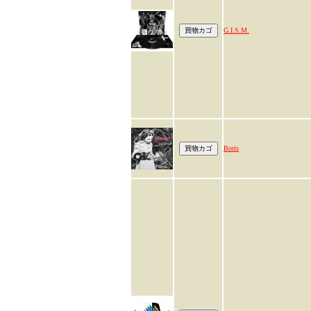
G.I.S.M.
Boris