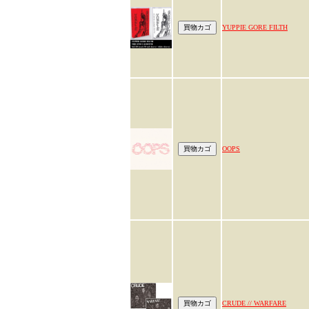
YUPPIE GORE FILTH
OOPS
CRUDE // WARFARE