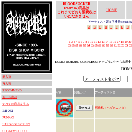
BLOODSUCKER
recordsの商品は
HOME
これまでどおり消費税は
いただきません
アーティスト頭文字検索(serach by In
A
B
C
D
E
F
G
H
1
2
3
4
5
6
7
8
9
10
11
12
13
14
15
16
17
18
19
20
59
60
61
62
63
64
65
66
67
68
69
70
71
72
73
74
75
DOMESTIC:HARD CORE/CRUSTカテゴリの中から表示中
DOM
新入荷
再入荷
RECOMMEND
写真
買物カゴ
アーティスト名
セール商品
すべての商品を見る
裸繪札（ハダカエフダ）
IMPORT
PUNK/OI
HARD CORE/CRUST
OLD/NEW SCHOOL