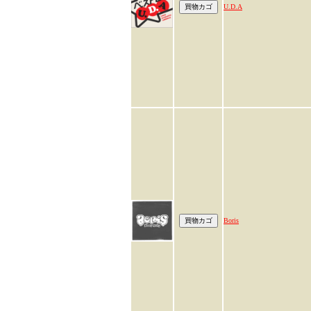
U.D.A
Boris