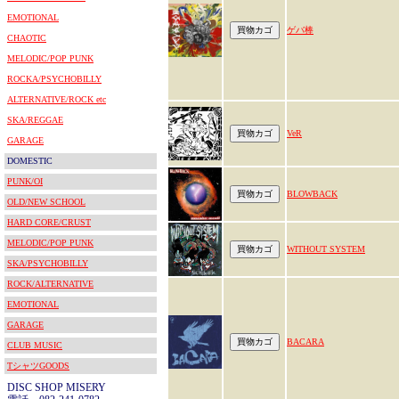
EMOTIONAL
ゲバ棒
CHAOTIC
MELODIC/POP PUNK
ROCKA/PSYCHOBILLY
ALTERNATIVE/ROCK etc
SKA/REGGAE
VeR
GARAGE
DOMESTIC
PUNK/OI
BLOWBACK
OLD/NEW SCHOOL
HARD CORE/CRUST
MELODIC/POP PUNK
WITHOUT SYSTEM
SKA/PSYCHOBILLY
ROCK/ALTERNATIVE
EMOTIONAL
GARAGE
BACARA
CLUB MUSIC
TシャツGOODS
DISC SHOP MISERY