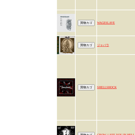
WAGESLAVE
ジャバラ
SHELLSHOCK
CROW // SEE YOU IN HELL